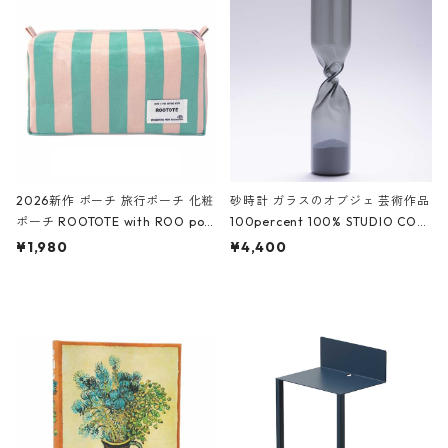
White クロコダイル/ブラック、バ
ーガンディー、オフホワイト
2026新作 ポーチ 旅行ポーチ 化粧
砂時計 ガラスのオブジェ 芸術作品
ポーチ ROOTOTE with ROO pou
100percent 100% STUDIO COH
ch 3532 ルートート WR.ポーチ.ラ
AKU Timeless 100パーセント ス
¥1,980
¥4,400
ミネート-W ピンク・ミント
タジオコハク タイムレス Gray グ
レー