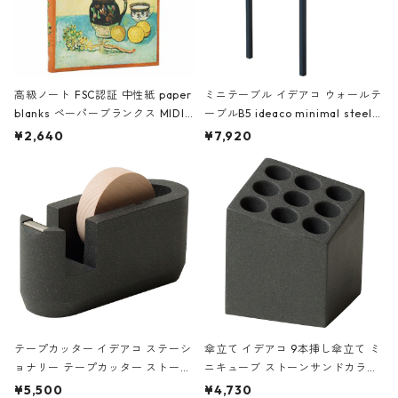
高級ノート FSC認証 中性紙 paper
ミニテーブル イデアコ ウォールテ
blanks ペーパーブランクス MIDI
ーブルB5 ideaco minimal steel f
ハードカバー 罫線 ヴァン・ゴッホ
urniture WALL Table B5 ネイビー
¥2,640
¥7,920
の静物画
テープカッター イデアコ ステーシ
傘立て イデアコ 9本挿し傘立て ミ
ョナリー テープカッター ストーン
ニキューブ ストーンサンドカラー
サンドカラー 石調 ideaco Station
石調 ideaco Umbrella Stand CUB
¥5,500
¥4,730