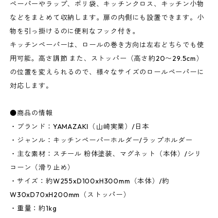
ペーパーやラップ、ポリ袋、キッチンクロス、キッチン小物
などをまとめて収納します。扉の内側にも設置できます。小
物を引っ掛けるのに便利なフック付き。
キッチンペーパーは、ロールの巻き方向は左右どちらでも使
用可能。高さ調節 また、ストッパー（高さ約20〜29.5cm）
の位置を変えられるので、様々なサイズのロールペーパーに
対応します。
●商品の情報
・ブランド：YAMAZAKI（山崎実業）/日本
・ジャンル：キッチンペーパーホルダー/ラップホルダー
・主な素材：スチール 粉体塗装、マグネット（本体）/シリ
コーン（滑り止め）
・サイズ：約W255xD100xH300mm（本体）/約
W30xD70xH200mm（ストッパー）
・重量：約1kg