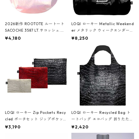
2026新作 ROOTOTE ルートート
LOQI ローキー Metallic Weekend
SACOCHE 3587 LT.サコッシュ.ル
er メタリック ウィークエンダー
ミエ-B ショルダーバッグ グロスピ
ボストンバッグ ショルダーバッグ
¥4,180
¥8,250
ンク
JEAN-MICHEL BASQUIAT/Crown
Black ジャン=ミッシェル・バスキ
ア/クラウン ブラック
LOQI ローキー Zip Pockets Recy
LOQI ローキー Recycled Bag ト
cled ポーチセット ジップポケット
ートバッグ エコバッグ 折りたたみ
ファスナーポーチ 撥水加工 トラベ
大きめ 撥水加工 収納ポーチ CRO
¥3,190
¥2,420
ルポーチ 化粧ポーチ 3点セット C
CODILE/Black クロコダイル/ブラ
ROCODILE/Black,Burgundy,Off
ック