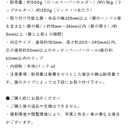
・耐荷重：約500g（ロールペーパーホルダー）/約1.5kg（ラ
ップホルダー）/約250g（フック１つあたり）
・取り付け可能な扉：本品の幅255mm以上（扉のハンドル等
を含まない扉の幅）/ 約15mm〜24mm以内（扉の厚さ）/約
3mm以上（扉と上部との隙間）
・対応サイズ：直径約150mm、高さ約200〜290mm以内、
芯の直径約30mm以上のキッチンペーパーロール/奥行約
60mm以内のラップ
・内容物：本体/フック x2
・注意事項：耐荷重は衝撃をゼロとした場合の静止耐荷重で
す。扉のタイプによっては下段にお取り付け下さい。
●ご購入前にお読みください
・ご購入後の返品や交換はできません。
・撮影環境や閲覧環境により、写真と色合い等が異なる場合
がございます。