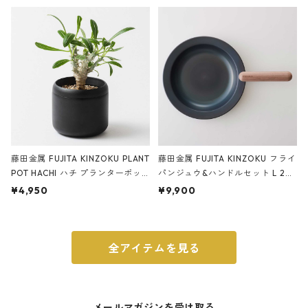
ery tape cutter ストーンサンド
E ストーンサンドブラック
ブラック
藤田金属 FUJITA KINZOKU PLANT
藤田金属 FUJITA KINZOKU フライ
POT HACHI ハチ プランターポッ
パンジュウ&ハンドルセット L 24c
ト 3号 ブラック
m ガス火・IH対応 鉄フライパン
¥4,950
¥9,900
ウォルナット
全アイテムを見る
メールマガジンを受け取る