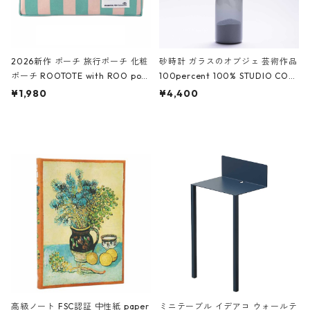
2026新作 ポーチ 旅行ポーチ 化粧
砂時計 ガラスのオブジェ 芸術作品
ポーチ ROOTOTE with ROO pou
100percent 100% STUDIO COH
ch 3532 ルートート WR.ポーチ.ラ
AKU Timeless 100パーセント ス
¥1,980
¥4,400
ミネート-W ピンク・ミント
タジオコハク タイムレス Gray グ
レー
高級ノート FSC認証 中性紙 paper
ミニテーブル イデアコ ウォールテ