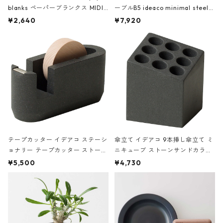
blanks ペーパーブランクス MIDI
ーブルB5 ideaco minimal steel f
ハードカバー 罫線 ヴァン・ゴッホ
urniture WALL Table B5 ネイビー
¥2,640
¥7,920
の静物画
テープカッター イデアコ ステーシ
傘立て イデアコ 9本挿し傘立て ミ
ョナリー テープカッター ストーン
ニキューブ ストーンサンドカラー
サンドカラー 石調 ideaco Station
石調 ideaco Umbrella Stand CUB
¥5,500
¥4,730
ery tape cutter ストーンサンド
E ストーンサンドブラック
ブラック