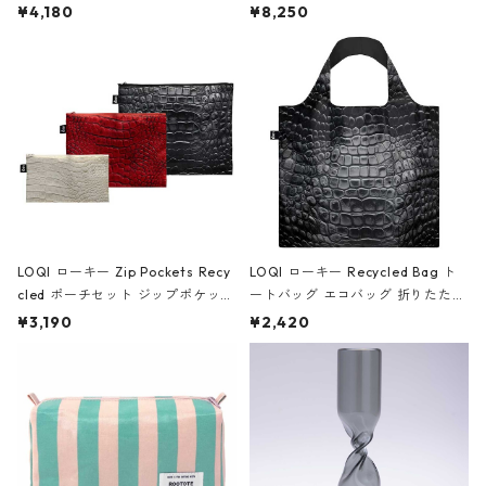
ミエ-B ショルダーバッグ グロスピ
ボストンバッグ ショルダーバッグ
¥4,180
¥8,250
ンク
JEAN-MICHEL BASQUIAT/Crown
Black ジャン=ミッシェル・バスキ
ア/クラウン ブラック
LOQI ローキー Zip Pockets Recy
LOQI ローキー Recycled Bag ト
cled ポーチセット ジップポケット
ートバッグ エコバッグ 折りたたみ
ファスナーポーチ 撥水加工 トラベ
大きめ 撥水加工 収納ポーチ CRO
¥3,190
¥2,420
ルポーチ 化粧ポーチ 3点セット C
CODILE/Black クロコダイル/ブラ
ROCODILE/Black,Burgundy,Off
ック
White クロコダイル/ブラック、バ
ーガンディー、オフホワイト