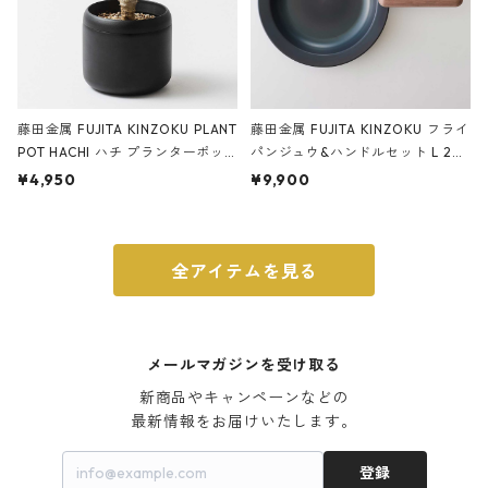
藤田金属 FUJITA KINZOKU PLANT
藤田金属 FUJITA KINZOKU フライ
POT HACHI ハチ プランターポッ
パンジュウ&ハンドルセット L 24c
ト 3号 ブラック
m ガス火・IH対応 鉄フライパン
¥4,950
¥9,900
ウォルナット
全アイテムを見る
メールマガジンを受け取る
新商品やキャンペーンなどの

最新情報をお届けいたします。
登録