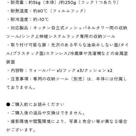
・耐荷重：約5kg（本体）/約250g（フック１つあたり）
・耐熱温度：約60℃（フィルムフック）
・耐冷温度：約-10℃
・対応製品：キッチン自立式メッシュパネルタワー用の収納
ツール/シンク上伸縮システムラック専用の収納ツール
・取り付け可能な扉：光沢のある平らな油染みしない面/タイ
ル/プラスチック面/ステンレス/冷蔵庫や洗濯機などの金属塗
装面
・内容物：ウォールバー x1/フック x3/クッション x2
・注意事項：専用の収納ツール（別売）は、本体には付属し
ておりません。
●ご購入前にお読みください
・ご購入後の返品や交換はできません。
・撮影環境や閲覧環境により、写真と色合い等が異なる場合
がございます。