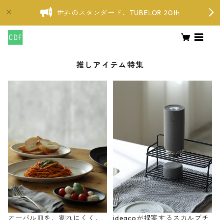
世界のスタンダード、TUBELOR 20th
推しアイテム特集
オーバル皿を、割れにくく、
ideacoが提案するスカルプチ