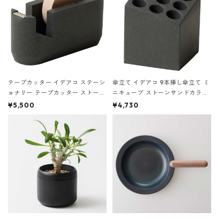
テープカッター イデアコ ステーシ
傘立て イデアコ 9本挿し傘立て ミ
ョナリー テープカッター ストーン
ニキューブ ストーンサンドカラー
サンドカラー 石調 ideaco Station
石調 ideaco Umbrella Stand CUB
¥5,500
¥4,730
ery tape cutter ストーンサンド
E ストーンサンドブラック
ブラック