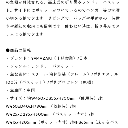
の負担が軽減される、高床式の折り畳みランドリーバスケッ
ト。サイドにはポケットがついているのでハンガー等の洗濯
小物を収納できます。リビングで、バッグや手荷物の一時置
きや雑誌の収納にも便利です。使わない時は、折り畳んでス
リムに収納できます。
●商品の情報
・ブランド：YAMAZAKI（山崎実業）/日本
・ジャンル：ランドリーバスケット
・主な素材：スチール 粉体塗装（フレーム）/ポリエステル
100％（バスケット）/ポリプロピレン（底板）
・生産国：中国
・サイズ：約W460xD355xH700mm（使用時）/約
W460xD40xH780mm（収納時）/約
W425xD295xH300mm（バスケット内寸）/約
W415xH205mm（ポケット内寸）/約H365mm（床からバス