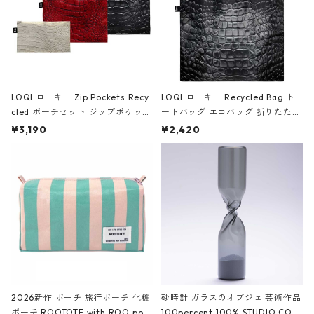
LOQI ローキー Zip Pockets Recy
LOQI ローキー Recycled Bag ト
cled ポーチセット ジップポケット
ートバッグ エコバッグ 折りたたみ
ファスナーポーチ 撥水加工 トラベ
大きめ 撥水加工 収納ポーチ CRO
¥3,190
¥2,420
ルポーチ 化粧ポーチ 3点セット C
CODILE/Black クロコダイル/ブラ
ROCODILE/Black,Burgundy,Off
ック
White クロコダイル/ブラック、バ
ーガンディー、オフホワイト
2026新作 ポーチ 旅行ポーチ 化粧
砂時計 ガラスのオブジェ 芸術作品
ポーチ ROOTOTE with ROO pou
100percent 100% STUDIO COH