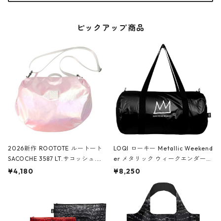
ピックアップ商品
2026新作 ROOTOTE ルートート
LOQI ローキー Metallic Weekend
SACOCHE 3587 LT.サコッシュ.ル
er メタリック ウィークエンダー
ミエ-B ショルダーバッグ グロスピ
ボストンバッグ ショルダーバッグ
¥4,180
¥8,250
ンク
JEAN-MICHEL BASQUIAT/Crown
Black ジャン=ミッシェル・バスキ
ア/クラウン ブラック