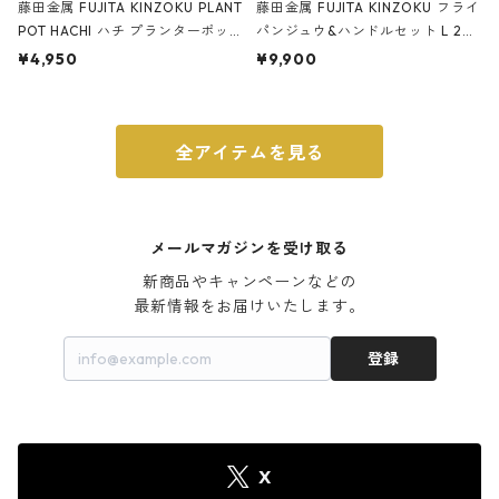
藤田金属 FUJITA KINZOKU PLANT
藤田金属 FUJITA KINZOKU フライ
POT HACHI ハチ プランターポッ
パンジュウ&ハンドルセット L 24c
ト 3号 ブラック
m ガス火・IH対応 鉄フライパン
¥4,950
¥9,900
ウォルナット
全アイテムを見る
メールマガジンを受け取る
新商品やキャンペーンなどの

最新情報をお届けいたします。
登録
X