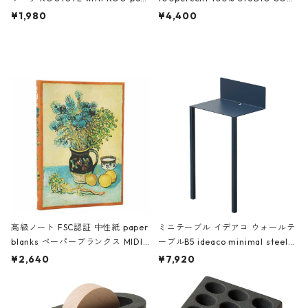
ch 3532 ルートート WR.ポーチ.ラ
AKU Timeless 100パーセント ス
¥1,980
¥4,400
ミネート-W ピンク・ミント
タジオコハク タイムレス Gray グ
レー
高級ノート FSC認証 中性紙 paper
ミニテーブル イデアコ ウォールテ
blanks ペーパーブランクス MIDI
ーブルB5 ideaco minimal steel f
ハードカバー 罫線 ヴァン・ゴッホ
urniture WALL Table B5 ネイビー
¥2,640
¥7,920
の静物画