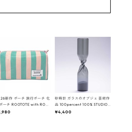
026新作 ポーチ 旅行ポーチ 化
砂時計 ガラスのオブジェ 芸術作
ポーチ ROOTOTE with ROO
品 100percent 100% STUDIO
ouch 3532 ルートート WR.ポ
COHAKU Timeless 100パーセ
1,980
¥4,400
チ.ラミネート-W ピンク・ミ
ント スタジオコハク タイムレス
ト
Gray グレー