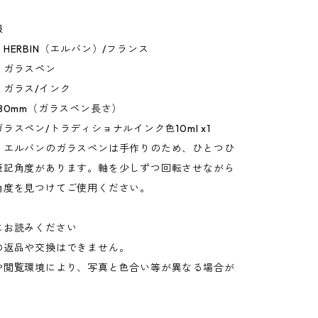
報
HERBIN（エルバン）/フランス
：ガラスペン
：ガラス/インク
80mm（ガラスペン長さ）
ラスペン/トラディショナルインク色10ml x1
：エルバンのガラスペンは手作りのため、ひとつひ
筆記角度があります。軸を少しずつ回転させながら
角度を見つけてご使用ください。
にお読みください
の返品や交換はできません。
や閲覧環境により、写真と色合い等が異なる場合が
。