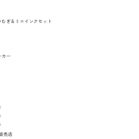
つむぎ＆ミニインクセット
ーカー
ド
ド
ド
規販売店