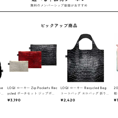
無料のメンバーシップ登録がおすすめ
ピックアップ商品
ke
LOQI ローキー Zip Pockets Rec
LOQI ローキー Recycled Bag
2
ン
ycled ポーチセット ジップポケ
トートバッグ エコバッグ 折りた
粧
ダー
ット ファスナーポーチ 撥水加工
たみ 大きめ 撥水加工 収納ポー
p
¥3,190
¥2,420
¥
IA
トラベルポーチ 化粧ポーチ 3点
チ CROCODILE/Black クロコダ
ー
シ
セット CROCODILE/Black,Bur
イル/ブラック
ン
ラッ
gundy,Off White クロコダイ