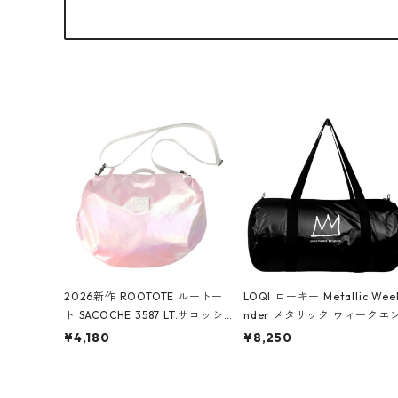
2026新作 ROOTOTE ルートー
LOQI ローキー Metallic Wee
ト SACOCHE 3587 LT.サコッシ
nder メタリック ウィークエ
ュ.ルミエ-B ショルダーバッグ
ダー ボストンバッグ ショル
¥4,180
¥8,250
グロスピンク
バッグ JEAN-MICHEL BASQU
T/Crown Black ジャン=ミッ
ェル・バスキア/クラウン ブ