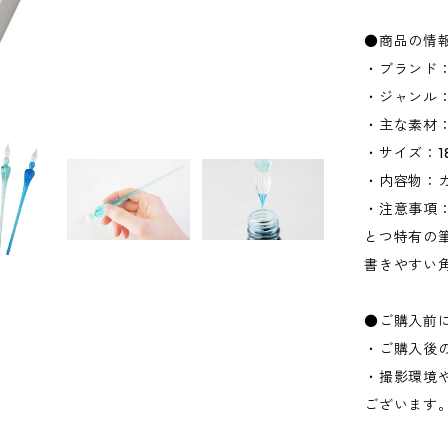
●商品の情
・ブランド：
・ジャンル
・主な素材
・サイズ：1
・内容物：ガ
・注意事項
とつ特有の
書きやすい
●ご購入前
・ご購入後
・撮影環境
ございます