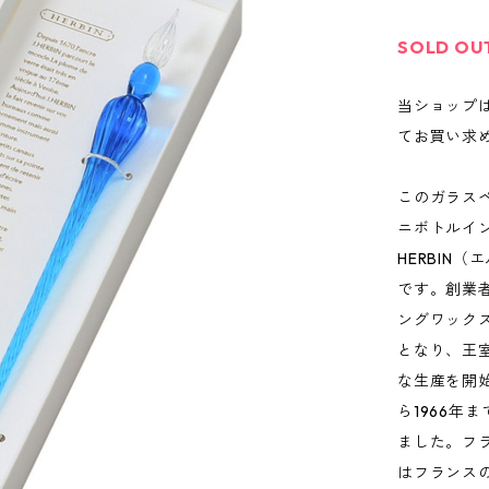
SOLD OU
当ショップ
てお買い求
このガラスペ
ニボトルイ
HERBIN
です。創業
ングワック
となり、王室
な生産を開
ら1966年
ました。フ
はフランス