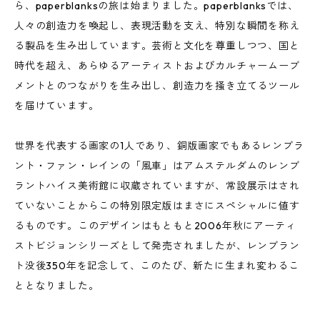
ら、paperblanksの旅は始まりました。paperblanksでは、
人々の創造力を喚起し、表現活動を支え、特別な瞬間を称え
る製品を生み出しています。芸術と文化を尊重しつつ、国と
時代を超え、あらゆるアーティストおよびカルチャームーブ
メントとのつながりを生み出し、創造力を掻き立てるツール
を届けています。
世界を代表する画家の1人であり、銅版画家でもあるレンブラ
ント・ファン・レインの「風車」はアムステルダムのレンブ
ラントハイス美術館に収蔵されていますが、常設展示はされ
ていないことからこの特別限定版はまさにスペシャルに値す
るものです。このデザインはもともと2006年秋にアーティ
ストビジョンシリーズとして発売されましたが、レンブラン
ト没後350年を記念して、このたび、新たに生まれ変わるこ
ととなりました。