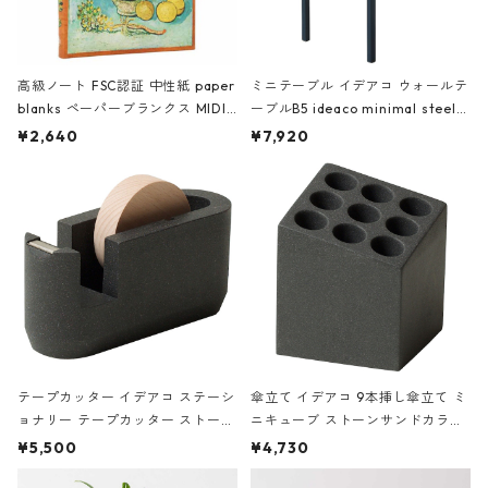
高級ノート FSC認証 中性紙 paper
ミニテーブル イデアコ ウォールテ
blanks ペーパーブランクス MIDI
ーブルB5 ideaco minimal steel f
ハードカバー 罫線 ヴァン・ゴッホ
urniture WALL Table B5 ネイビー
¥2,640
¥7,920
の静物画
テープカッター イデアコ ステーシ
傘立て イデアコ 9本挿し傘立て ミ
ョナリー テープカッター ストーン
ニキューブ ストーンサンドカラー
サンドカラー 石調 ideaco Station
石調 ideaco Umbrella Stand CUB
¥5,500
¥4,730
ery tape cutter ストーンサンド
E ストーンサンドブラック