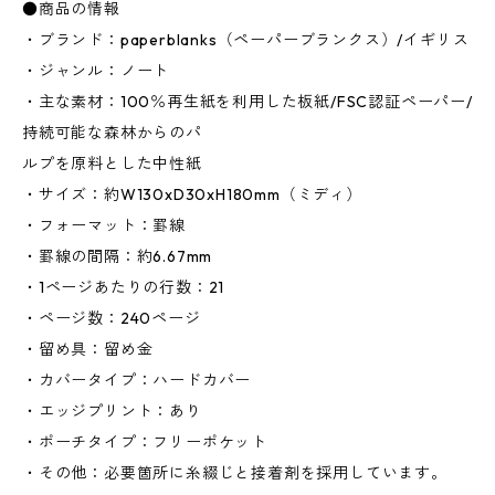
●商品の情報
・ブランド：paperblanks（ペーパーブランクス）/イギリス
・ジャンル：ノート
・主な素材：100％再生紙を利用した板紙/FSC認証ペーパー/
持続可能な森林からのパ
ルプを原料とした中性紙
・サイズ：約W130xD30xH180mm（ミディ）
・フォーマット：罫線
・罫線の間隔：約6.67mm
・1ページあたりの行数：21
・ページ数：240ページ
・留め具：留め金
・カバータイプ：ハードカバー
・エッジプリント：あり
・ポーチタイプ：フリーポケット
・その他：必要箇所に糸綴じと接着剤を採用しています。