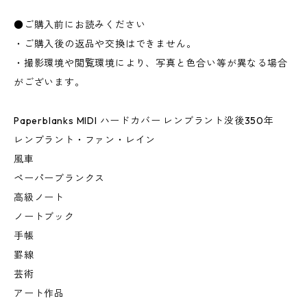
●ご購入前にお読みください
・ご購入後の返品や交換はできません。
・撮影環境や閲覧環境により、写真と色合い等が異なる場合
がございます。
Paperblanks MIDI ハードカバー レンブラント没後350年
レンブラント・ファン・レイン
風車
ペーパーブランクス
高級ノート
ノートブック
手帳
罫線
芸術
アート作品