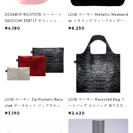
2026新作 ROOTOTE ルートート
LOQI ローキー Metallic Weekend
SACOCHE 3587 LT.サコッシュ.ル
er メタリック ウィークエンダー
ミエ-B ショルダーバッグ グロスピ
ボストンバッグ ショルダーバッグ
¥4,180
¥8,250
ンク
JEAN-MICHEL BASQUIAT/Crown
Black ジャン=ミッシェル・バスキ
ア/クラウン ブラック
LOQI ローキー Zip Pockets Recy
LOQI ローキー Recycled Bag ト
cled ポーチセット ジップポケット
ートバッグ エコバッグ 折りたたみ
ファスナーポーチ 撥水加工 トラベ
大きめ 撥水加工 収納ポーチ CRO
¥3,190
¥2,420
ルポーチ 化粧ポーチ 3点セット C
CODILE/Black クロコダイル/ブラ
ROCODILE/Black,Burgundy,Off
ック
White クロコダイル/ブラック、バ