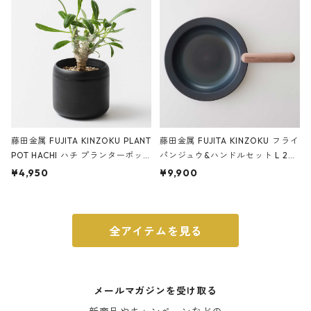
ブラック
藤田金属 FUJITA KINZOKU PLANT
藤田金属 FUJITA KINZOKU フライ
POT HACHI ハチ プランターポッ
パンジュウ&ハンドルセット L 24c
ト 3号 ブラック
m ガス火・IH対応 鉄フライパン
¥4,950
¥9,900
ウォルナット
全アイテムを見る
メールマガジンを受け取る