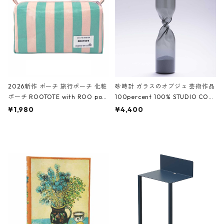
ーガンディー、オフホワイト
2026新作 ポーチ 旅行ポーチ 化粧
砂時計 ガラスのオブジェ 芸術作品
ポーチ ROOTOTE with ROO pou
100percent 100% STUDIO COH
ch 3532 ルートート WR.ポーチ.ラ
AKU Timeless 100パーセント ス
¥1,980
¥4,400
ミネート-W ピンク・ミント
タジオコハク タイムレス Gray グ
レー