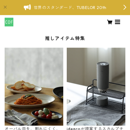
世界のスタンダード、TUBELOR 20th
推しアイテム特集
オーバル皿を、割れにくく、
ideacoが提案するスカルプチ