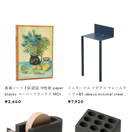
ミネート-W ピンク・ミント
タジオコハク タイムレス Gray グ
レー
高級ノート FSC認証 中性紙 paper
ミニテーブル イデアコ ウォールテ
blanks ペーパーブランクス MIDI
ーブルB5 ideaco minimal steel f
ハードカバー 罫線 ヴァン・ゴッホ
urniture WALL Table B5 ネイビー
¥2,640
¥7,920
の静物画