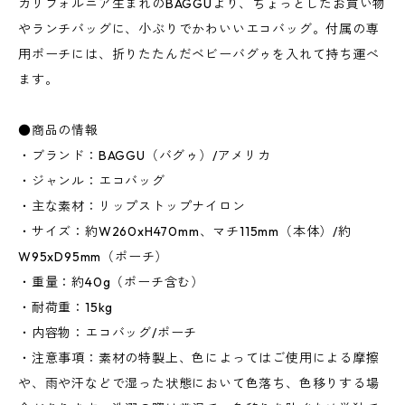
カリフォルニア生まれのBAGGUより、ちょっとしたお買い物
やランチバッグに、小ぶりでかわいいエコバッグ。付属の専
用ポーチには、折りたたんだベビーバグゥを入れて持ち運べ
ます。
●商品の情報
・ブランド：BAGGU（バグゥ）/アメリカ
・ジャンル：エコバッグ
・主な素材：リップストップナイロン
・サイズ：約W260xH470mm、マチ115mm（本体）/約
W95xD95mm（ポーチ）
・重量：約40g（ポーチ含む）
・耐荷重：15kg
・内容物：エコバッグ/ポーチ
・注意事項：素材の特製上、色によってはご使用による摩擦
や、雨や汗などで湿った状態において色落ち、色移りする場