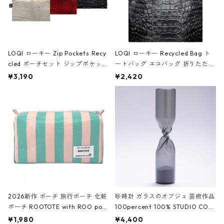
LOQI ローキー Zip Pockets Recy
LOQI ローキー Recycled Bag ト
cled ポーチセット ジップポケット
ートバッグ エコバッグ 折りたたみ
ファスナーポーチ 撥水加工 トラベ
大きめ 撥水加工 収納ポーチ CRO
¥3,190
¥2,420
ルポーチ 化粧ポーチ 3点セット C
CODILE/Black クロコダイル/ブラ
ROCODILE/Black,Burgundy,Off
ック
White クロコダイル/ブラック、バ
ーガンディー、オフホワイト
2026新作 ポーチ 旅行ポーチ 化粧
砂時計 ガラスのオブジェ 芸術作品
ポーチ ROOTOTE with ROO pou
100percent 100% STUDIO COH
ch 3532 ルートート WR.ポーチ.ラ
AKU Timeless 100パーセント ス
¥1,980
¥4,400