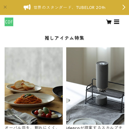
世界のスタンダード、TUBELOR 20th
推しアイテム特集
オーバル皿を、割れにくく、
ideacoが提案するスカルプチ