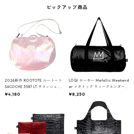
ピックアップ商品
2026新作 ROOTOTE ルートート
LOQI ローキー Metallic Weekend
SACOCHE 3587 LT.サコッシュ.ル
er メタリック ウィークエンダー
ミエ-B ショルダーバッグ グロスピ
ボストンバッグ ショルダーバッグ
¥4,180
¥8,250
ンク
JEAN-MICHEL BASQUIAT/Crown
Black ジャン=ミッシェル・バスキ
ア/クラウン ブラック