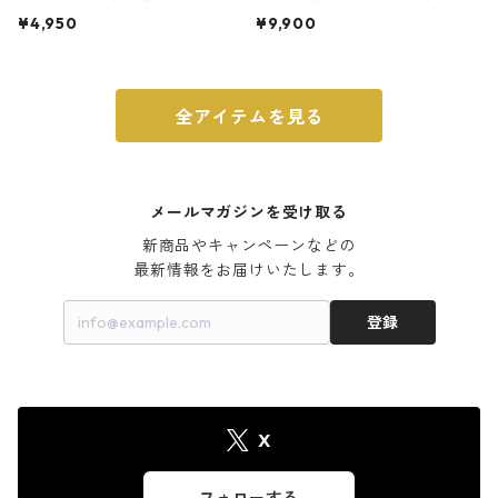
ト 3号 ブラック
m ガス火・IH対応 鉄フライパン
¥4,950
¥9,900
ウォルナット
全アイテムを見る
メールマガジンを受け取る
新商品やキャンペーンなどの

最新情報をお届けいたします。
登録
X