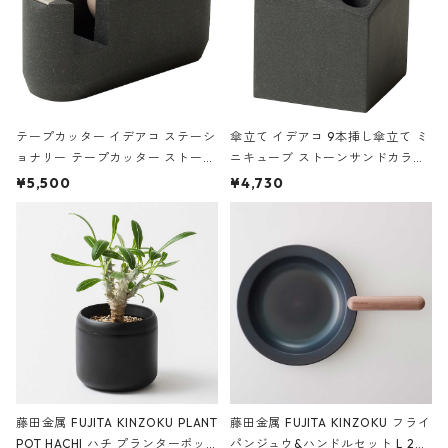
テープカッター イデアコ ステーシ
傘立て イデアコ 9本挿し傘立て ミ
ョナリー テープカッター ストーン
ニキューブ ストーンサンドカラー
サンドカラー 石調 ideaco Station
石調 ideaco Umbrella Stand CUB
¥5,500
¥4,730
ery tape cutter ストーンサンド
E ストーンサンドブラック
ブラック
藤田金属 FUJITA KINZOKU PLANT
藤田金属 FUJITA KINZOKU フライ
POT HACHI ハチ プランターポッ
パンジュウ&ハンドルセット L 24c