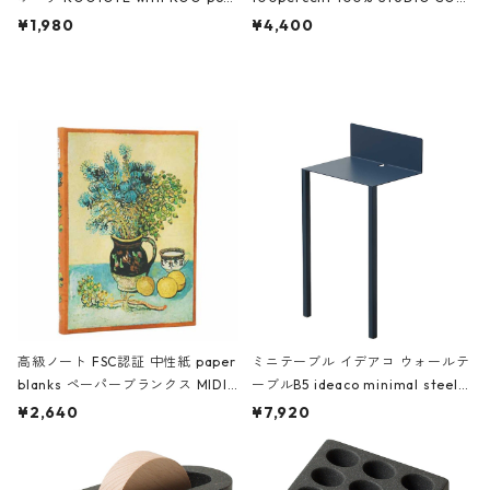
ch 3532 ルートート WR.ポーチ.ラ
AKU Timeless 100パーセント ス
¥1,980
¥4,400
ミネート-W ピンク・ミント
タジオコハク タイムレス Gray グ
レー
高級ノート FSC認証 中性紙 paper
ミニテーブル イデアコ ウォールテ
blanks ペーパーブランクス MIDI
ーブルB5 ideaco minimal steel f
ハードカバー 罫線 ヴァン・ゴッホ
urniture WALL Table B5 ネイビー
¥2,640
¥7,920
の静物画