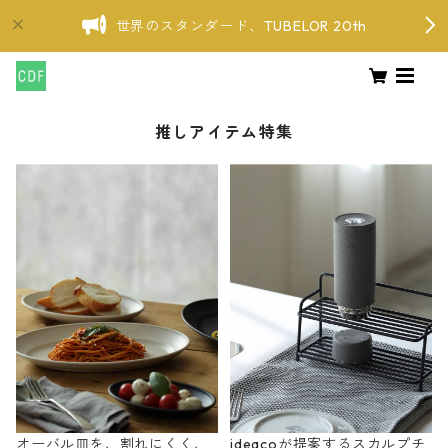
世界のスタンダード、TUBELOR 20th
推しアイテム特集
オーバル皿を、割れにくく、
ideacoが提案するスカルプチ