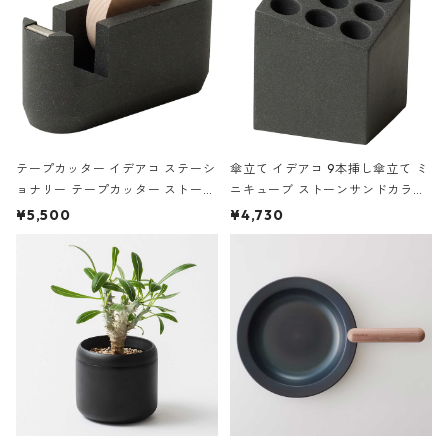
テープカッター イデアコ ステーシ
傘立て イデアコ 9本挿し傘立て ミ
ョナリー テープカッター ストーン
ニキューブ ストーンサンドカラー
サンドカラー 石調 ideaco Station
石調 ideaco Umbrella Stand CUB
¥5,500
¥4,730
ery tape cutter ストーンサンド
E ストーンサンドブラック
ブラック