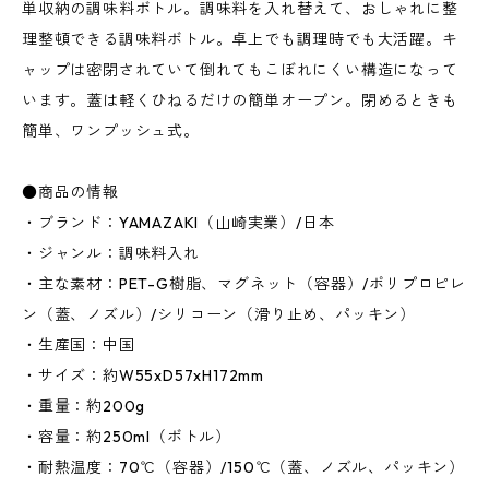
単収納の調味料ボトル。調味料を入れ替えて、おしゃれに整
理整頓できる調味料ボトル。卓上でも調理時でも大活躍。キ
ャップは密閉されていて倒れてもこぼれにくい構造になって
います。蓋は軽くひねるだけの簡単オープン。閉めるときも
簡単、ワンプッシュ式。
●商品の情報
・ブランド：YAMAZAKI（山崎実業）/日本
・ジャンル：調味料入れ
・主な素材：PET-G樹脂、マグネット（容器）/ポリプロピレ
ン（蓋、ノズル）/シリコーン（滑り止め、パッキン）
・生産国：中国
・サイズ：約W55xD57xH172mm
・重量：約200g
・容量：約250ml（ボトル）
・耐熱温度：70℃（容器）/150℃（蓋、ノズル、パッキン）