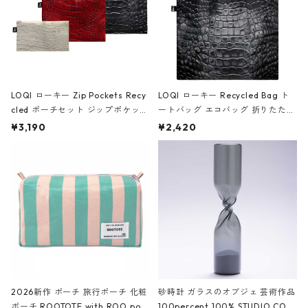
LOQI ローキー Zip Pockets Recy
LOQI ローキー Recycled Bag ト
cled ポーチセット ジップポケット
ートバッグ エコバッグ 折りたたみ
ファスナーポーチ 撥水加工 トラベ
大きめ 撥水加工 収納ポーチ CRO
¥3,190
¥2,420
ルポーチ 化粧ポーチ 3点セット C
CODILE/Black クロコダイル/ブラ
ROCODILE/Black,Burgundy,Off
ック
White クロコダイル/ブラック、バ
ーガンディー、オフホワイト
2026新作 ポーチ 旅行ポーチ 化粧
砂時計 ガラスのオブジェ 芸術作品
ポーチ ROOTOTE with ROO pou
100percent 100% STUDIO COH