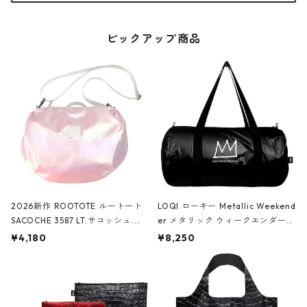
ピックアップ商品
2026新作 ROOTOTE ルートート
LOQI ローキー Metallic Weekend
SACOCHE 3587 LT.サコッシュ.ル
er メタリック ウィークエンダー
ミエ-B ショルダーバッグ グロスピ
ボストンバッグ ショルダーバッグ
¥4,180
¥8,250
ンク
JEAN-MICHEL BASQUIAT/Crown
Black ジャン=ミッシェル・バスキ
ア/クラウン ブラック