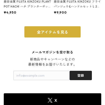
藤田金属 FUJITA KINZOKU PLANT
藤田金属 FUJITA KINZOKU フライ
POT HACHI ハチ プランターポッ
パンジュウ&ハンドルセット L 24c
ト 3号 ブラック
m ガス火・IH対応 鉄フライパン
¥4,950
¥9,900
ウォルナット
全アイテムを見る
メールマガジンを受け取る
新商品やキャンペーンなどの

最新情報をお届けいたします。
登録
X