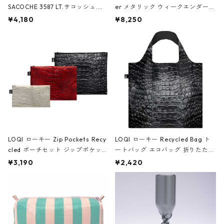
SACOCHE 3587 LT.サコッシュ.ル
er メタリック ウィークエンダー
ミエ-B ショルダーバッグ グロスピ
ボストンバッグ ショルダーバッグ
¥4,180
¥8,250
ンク
JEAN-MICHEL BASQUIAT/Crown
Black ジャン=ミッシェル・バスキ
ア/クラウン ブラック
LOQI ローキー Zip Pockets Recy
LOQI ローキー Recycled Bag ト
cled ポーチセット ジップポケット
ートバッグ エコバッグ 折りたたみ
ファスナーポーチ 撥水加工 トラベ
大きめ 撥水加工 収納ポーチ CRO
¥3,190
¥2,420
ルポーチ 化粧ポーチ 3点セット C
CODILE/Black クロコダイル/ブラ
ROCODILE/Black,Burgundy,Off
ック
White クロコダイル/ブラック、バ
ーガンディー、オフホワイト