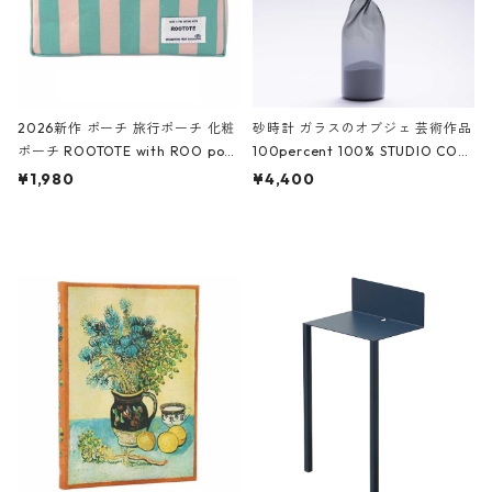
2026新作 ポーチ 旅行ポーチ 化粧
砂時計 ガラスのオブジェ 芸術作品
ポーチ ROOTOTE with ROO pou
100percent 100% STUDIO COH
ch 3532 ルートート WR.ポーチ.ラ
AKU Timeless 100パーセント ス
¥1,980
¥4,400
ミネート-W ピンク・ミント
タジオコハク タイムレス Gray グ
レー