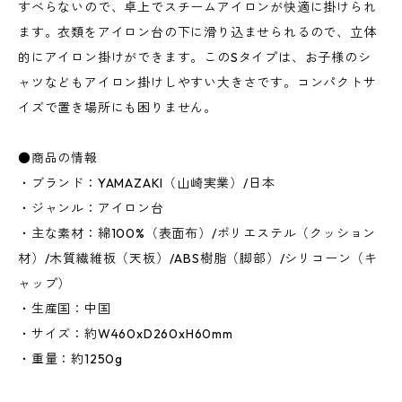
すべらないので、卓上でスチームアイロンが快適に掛けられ
ます。衣類をアイロン台の下に滑り込ませられるので、立体
的にアイロン掛けができます。このSタイプは、お子様のシ
ャツなどもアイロン掛けしやすい大きさです。コンパクトサ
イズで置き場所にも困りません。
●商品の情報
・ブランド：YAMAZAKI（山崎実業）/日本
・ジャンル：アイロン台
・主な素材：綿100%（表面布）/ポリエステル（クッション
材）/木質繊維板（天板）/ABS樹脂（脚部）/シリコーン（キ
ャップ）
・生産国：中国
・サイズ：約W460xD260xH60mm
・重量：約1250g