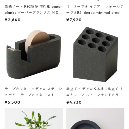
高級ノート FSC認証 中性紙 paper
ミニテーブル イデアコ ウォールテ
blanks ペーパーブランクス MIDI
ーブルB5 ideaco minimal steel f
ハードカバー 罫線 ヴァン・ゴッホ
urniture WALL Table B5 ネイビー
¥2,640
¥7,920
の静物画
テープカッター イデアコ ステーシ
傘立て イデアコ 9本挿し傘立て ミ
ョナリー テープカッター ストーン
ニキューブ ストーンサンドカラー
サンドカラー 石調 ideaco Station
石調 ideaco Umbrella Stand CUB
¥5,500
¥4,730
ery tape cutter ストーンサンド
E ストーンサンドブラック
ブラック