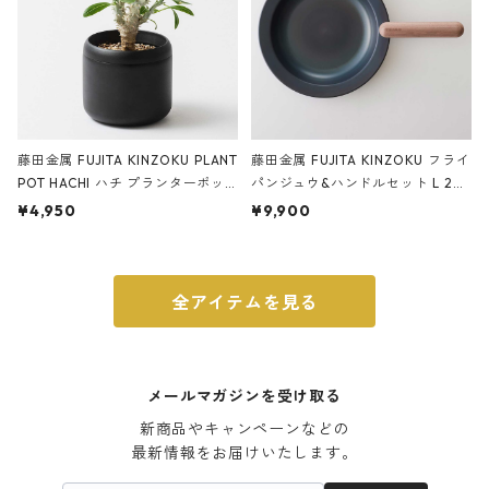
藤田金属 FUJITA KINZOKU PLANT
藤田金属 FUJITA KINZOKU フライ
POT HACHI ハチ プランターポッ
パンジュウ&ハンドルセット L 24c
ト 3号 ブラック
m ガス火・IH対応 鉄フライパン
¥4,950
¥9,900
ウォルナット
全アイテムを見る
メールマガジンを受け取る
新商品やキャンペーンなどの

最新情報をお届けいたします。