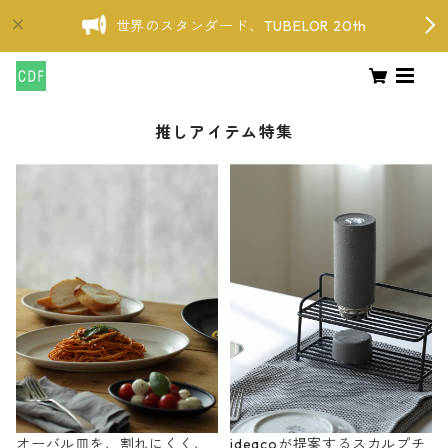
世界のスタンダード、TUBELOR 20th
推しアイテム特集
オーバル皿を、割れにくく、
ideacoが提案するスカルプチ