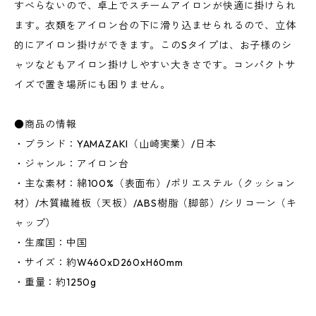
すべらないので、卓上でスチームアイロンが快適に掛けられ
ます。衣類をアイロン台の下に滑り込ませられるので、立体
的にアイロン掛けができます。このSタイプは、お子様のシ
ャツなどもアイロン掛けしやすい大きさです。コンパクトサ
イズで置き場所にも困りません。
●商品の情報
・ブランド：YAMAZAKI（山崎実業）/日本
・ジャンル：アイロン台
・主な素材：綿100%（表面布）/ポリエステル（クッション
材）/木質繊維板（天板）/ABS樹脂（脚部）/シリコーン（キ
ャップ）
・生産国：中国
・サイズ：約W460xD260xH60mm
・重量：約1250g