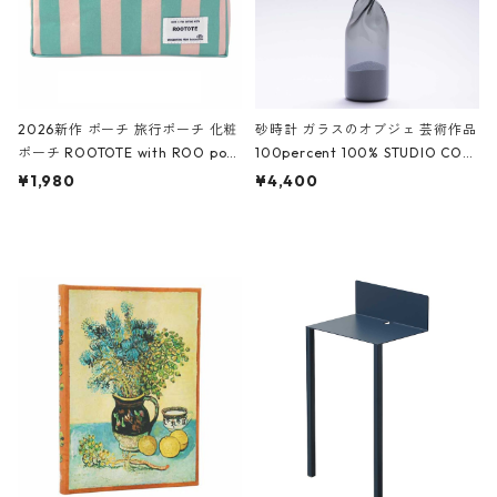
2026新作 ポーチ 旅行ポーチ 化粧
砂時計 ガラスのオブジェ 芸術作品
ポーチ ROOTOTE with ROO pou
100percent 100% STUDIO COH
ch 3532 ルートート WR.ポーチ.ラ
AKU Timeless 100パーセント ス
¥1,980
¥4,400
ミネート-W ピンク・ミント
タジオコハク タイムレス Gray グ
レー