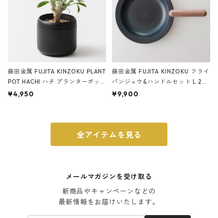
藤田金属 FUJITA KINZOKU PLANT
藤田金属 FUJITA KINZOKU フライ
POT HACHI ハチ プランターポッ
パンジュウ&ハンドルセット L 24c
ト 3号 ブラック
m ガス火・IH対応 鉄フライパン
¥4,950
¥9,900
ウォルナット
全アイテムを見る
メールマガジンを受け取る
新商品やキャンペーンなどの

最新情報をお届けいたします。