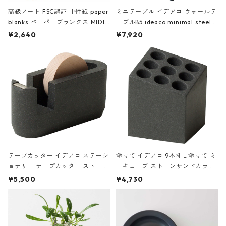
高級ノート FSC認証 中性紙 paper
ミニテーブル イデアコ ウォールテ
blanks ペーパーブランクス MIDI
ーブルB5 ideaco minimal steel f
ハードカバー 罫線 ヴァン・ゴッホ
urniture WALL Table B5 ネイビー
¥2,640
¥7,920
の静物画
テープカッター イデアコ ステーシ
傘立て イデアコ 9本挿し傘立て ミ
ョナリー テープカッター ストーン
ニキューブ ストーンサンドカラー
サンドカラー 石調 ideaco Station
石調 ideaco Umbrella Stand CUB
¥5,500
¥4,730
ery tape cutter ストーンサンド
E ストーンサンドブラック
ブラック