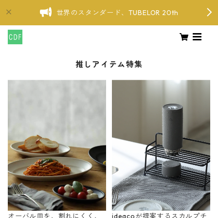
世界のスタンダード、TUBELOR 20th
推しアイテム特集
オーバル皿を、割れにくく、
ideacoが提案するスカルプチ