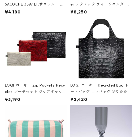
SACOCHE 3587 LT.サコッシュ.ル
er メタリック ウィークエンダー
ミエ-B ショルダーバッグ グロスピ
ボストンバッグ ショルダーバッグ
¥4,180
¥8,250
ンク
JEAN-MICHEL BASQUIAT/Crown
Black ジャン=ミッシェル・バスキ
ア/クラウン ブラック
LOQI ローキー Zip Pockets Recy
LOQI ローキー Recycled Bag ト
cled ポーチセット ジップポケット
ートバッグ エコバッグ 折りたたみ
ファスナーポーチ 撥水加工 トラベ
大きめ 撥水加工 収納ポーチ CRO
¥3,190
¥2,420
ルポーチ 化粧ポーチ 3点セット C
CODILE/Black クロコダイル/ブラ
ROCODILE/Black,Burgundy,Off
ック
White クロコダイル/ブラック、バ
ーガンディー、オフホワイト