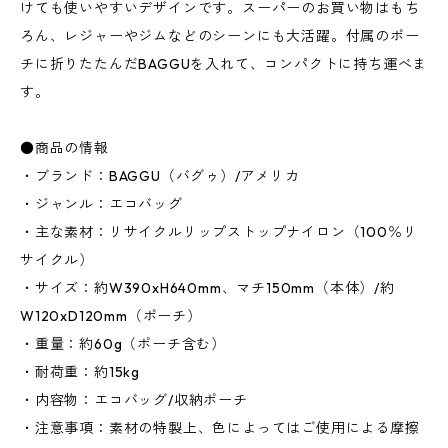
けても使いやすいデザインです。スーパーのお買い物はもち
ろん、レジャーやジムなどのシーンにも大活躍。付属のポー
チに折りたたんだBAGGUを入れて、コンパクトに持ち運べま
す。
●商品の情報
・ブランド：BAGGU（バグゥ）/アメリカ
・ジャンル：エコバッグ
・主な素材：リサイクルリップストップナイロン（100％リ
サイクル）
・サイズ：約W390xH640mm、マチ150mm（本体）/約
W120xD120mm（ポーチ）
・重量：約60g（ポーチ含む）
・耐荷重：約15kg
・内容物：エコバッグ/収納ポーチ
・注意事項：素材の特製上、色によってはご使用による摩擦