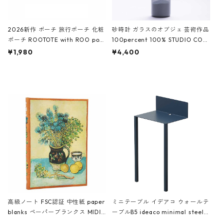
2026新作 ポーチ 旅行ポーチ 化粧
砂時計 ガラスのオブジェ 芸術作品
ポーチ ROOTOTE with ROO pou
100percent 100% STUDIO COH
ch 3532 ルートート WR.ポーチ.ラ
AKU Timeless 100パーセント ス
¥1,980
¥4,400
ミネート-W ピンク・ミント
タジオコハク タイムレス Gray グ
レー
高級ノート FSC認証 中性紙 paper
ミニテーブル イデアコ ウォールテ
blanks ペーパーブランクス MIDI
ーブルB5 ideaco minimal steel f