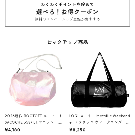
わくわくポイントを貯めて
選べる！お得クーポン
無料のメンバーシップ登録がおすすめ
ピックアップ商品
2026新作 ROOTOTE ルートート
LOQI ローキー Metallic Weekend
SACOCHE 3587 LT.サコッシュ.ル
er メタリック ウィークエンダー
ミエ-B ショルダーバッグ グロスピ
ボストンバッグ ショルダーバッグ
¥4,180
¥8,250
ンク
JEAN-MICHEL BASQUIAT/Crown