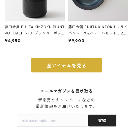
藤田金属 FUJITA KINZOKU PLANT
藤田金属 FUJITA KINZOKU フライ
POT HACHI ハチ プランターポッ
パンジュウ&ハンドルセット L 24c
ト 3号 ブラック
m ガス火・IH対応 鉄フライパン
¥4,950
¥9,900
ウォルナット
全アイテムを見る
メールマガジンを受け取る
新商品やキャンペーンなどの

最新情報をお届けいたします。
登録