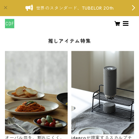
世界のスタンダード、TUBELOR 20th
推しアイテム特集
オーバル皿を、割れにくく、
ideacoが提案するスカルプチ