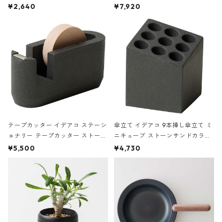
ハードカバー 罫線 ヴァン・ゴッホ
urniture WALL Table B5 ネイビー
¥2,640
¥7,920
の静物画
テープカッター イデアコ ステーシ
傘立て イデアコ 9本挿し傘立て ミ
ョナリー テープカッター ストーン
ニキューブ ストーンサンドカラー
サンドカラー 石調 ideaco Station
石調 ideaco Umbrella Stand CUB
¥5,500
¥4,730
ery tape cutter ストーンサンド
E ストーンサンドブラック
ブラック