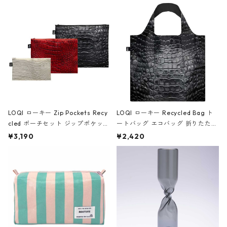
Black ジャン=ミッシェル・バスキ
ア/クラウン ブラック
LOQI ローキー Zip Pockets Recy
LOQI ローキー Recycled Bag ト
cled ポーチセット ジップポケット
ートバッグ エコバッグ 折りたたみ
ファスナーポーチ 撥水加工 トラベ
大きめ 撥水加工 収納ポーチ CRO
¥3,190
¥2,420
ルポーチ 化粧ポーチ 3点セット C
CODILE/Black クロコダイル/ブラ
ROCODILE/Black,Burgundy,Off
ック
White クロコダイル/ブラック、バ
ーガンディー、オフホワイト