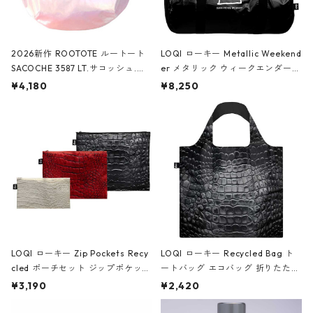
2026新作 ROOTOTE ルートート
LOQI ローキー Metallic Weekend
SACOCHE 3587 LT.サコッシュ.ル
er メタリック ウィークエンダー
ミエ-B ショルダーバッグ グロスピ
ボストンバッグ ショルダーバッグ
¥4,180
¥8,250
ンク
JEAN-MICHEL BASQUIAT/Crown
Black ジャン=ミッシェル・バスキ
ア/クラウン ブラック
LOQI ローキー Zip Pockets Recy
LOQI ローキー Recycled Bag ト
cled ポーチセット ジップポケット
ートバッグ エコバッグ 折りたたみ
ファスナーポーチ 撥水加工 トラベ
大きめ 撥水加工 収納ポーチ CRO
¥3,190
¥2,420
ルポーチ 化粧ポーチ 3点セット C
CODILE/Black クロコダイル/ブラ
ROCODILE/Black,Burgundy,Off
ック