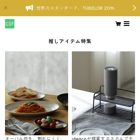
世界のスタンダード、TUBELOR 20th
推しアイテム特集
オーバル皿を、割れにくく、
ideacoが提案するスカルプチ