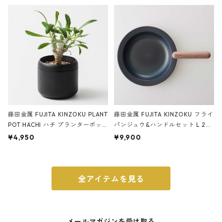
ery tape cutter ストーンサンド
E ストーンサンドブラック
ブラック
藤田金属 FUJITA KINZOKU PLANT
藤田金属 FUJITA KINZOKU フライ
POT HACHI ハチ プランターポッ
パンジュウ&ハンドルセット L 24c
ト 3号 ブラック
m ガス火・IH対応 鉄フライパン
¥4,950
¥9,900
ウォルナット
全アイテムを見る
メールマガジンを受け取る