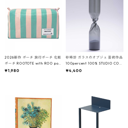
White クロコダイル/ブラック、バ
ーガンディー、オフホワイト
2026新作 ポーチ 旅行ポーチ 化粧
砂時計 ガラスのオブジェ 芸術作品
ポーチ ROOTOTE with ROO pou
100percent 100% STUDIO COH
ch 3532 ルートート WR.ポーチ.ラ
AKU Timeless 100パーセント ス
¥1,980
¥4,400
ミネート-W ピンク・ミント
タジオコハク タイムレス Gray グ
レー