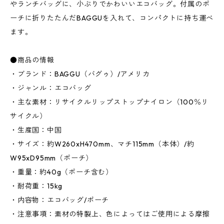
やランチバッグに、小ぶりでかわいいエコバッグ。付属のポ
ーチに折りたたんだBAGGUを入れて、コンパクトに持ち運べ
ます。
●商品の情報
・ブランド：BAGGU（バグゥ）/アメリカ
・ジャンル：エコバッグ
・主な素材：リサイクルリップストップナイロン（100％リ
サイクル）
・生産国：中国
・サイズ：約W260xH470mm、マチ115mm（本体）/約
W95xD95mm（ポーチ）
・重量：約40g（ポーチ含む）
・耐荷重：15kg
・内容物：エコバッグ/ポーチ
・注意事項：素材の特製上、色によってはご使用による摩擦