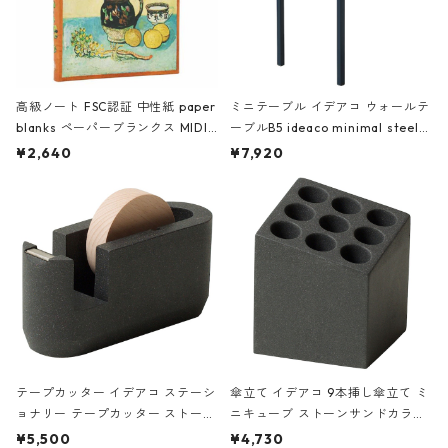
高級ノート FSC認証 中性紙 paper
ミニテーブル イデアコ ウォールテ
blanks ペーパーブランクス MIDI
ーブルB5 ideaco minimal steel f
ハードカバー 罫線 ヴァン・ゴッホ
urniture WALL Table B5 ネイビー
¥2,640
¥7,920
の静物画
テープカッター イデアコ ステーシ
傘立て イデアコ 9本挿し傘立て ミ
ョナリー テープカッター ストーン
ニキューブ ストーンサンドカラー
サンドカラー 石調 ideaco Station
石調 ideaco Umbrella Stand CUB
¥5,500
¥4,730