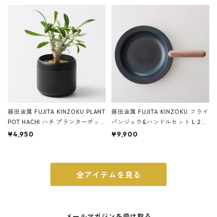
ery tape cutter ストーンサンド
E ストーンサンドブラック
ブラック
藤田金属 FUJITA KINZOKU PLANT
藤田金属 FUJITA KINZOKU フライ
POT HACHI ハチ プランターポッ
パンジュウ&ハンドルセット L 24c
ト 3号 ブラック
m ガス火・IH対応 鉄フライパン
¥4,950
¥9,900
ウォルナット
全アイテムを見る
メールマガジンを受け取る