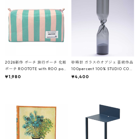
White クロコダイル/ブラック、バ
ーガンディー、オフホワイト
2026新作 ポーチ 旅行ポーチ 化粧
砂時計 ガラスのオブジェ 芸術作品
ポーチ ROOTOTE with ROO pou
100percent 100% STUDIO COH
ch 3532 ルートート WR.ポーチ.ラ
AKU Timeless 100パーセント ス
¥1,980
¥4,400
ミネート-W ピンク・ミント
タジオコハク タイムレス Gray グ
レー