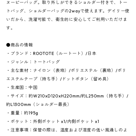
ヌーピーバッグ。取り外しができるショルダー付きで、トー
トバッグ、ショルダーバッグの2wayで使えます。デイリー使
いだから、洗濯可能で、衛生的に安心してご利用いただけま
す。
●商品の情報
・ブランド：ROOTOTE（ルートート）/日本
・ジャンル：トートバッグ
・主な素材：ナイロン（表地）/ポリエステル（裏地）/ポリ
エステルテープ（持ち手）/ドットボタン（留め具）
・生産国：中国
・サイズ：約W210xD120xH220mm/約L250mm（持ち手）/
約L1300mm（ショルダー最長）
・重量：約195g
・ポケット：外側ポケット x1/内側ポケット x1
・注意事項：保管の際は、温度および湿度の低い風通しのよ