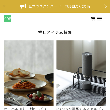
世界のスタンダード、TUBELOR 20th
推しアイテム特集
オーバル皿を、割れにくく、
ideacoが提案するスカルプチ