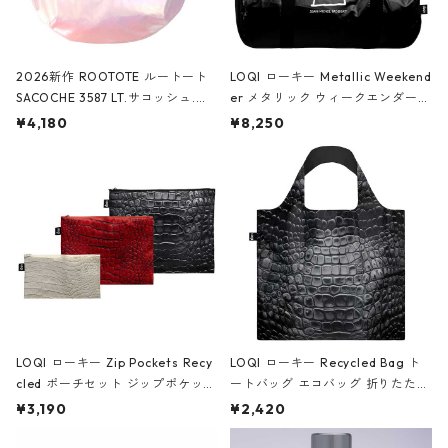
2026新作 ROOTOTE ルートート
LOQI ローキー Metallic Weekend
SACOCHE 3587 LT.サコッシュ.ル
er メタリック ウィークエンダー
ミエ-B ショルダーバッグ グロスピ
ボストンバッグ ショルダーバッグ
¥4,180
¥8,250
ンク
JEAN-MICHEL BASQUIAT/Crown
Black ジャン=ミッシェル・バスキ
ア/クラウン ブラック
LOQI ローキー Zip Pockets Recy
LOQI ローキー Recycled Bag ト
cled ポーチセット ジップポケット
ートバッグ エコバッグ 折りたたみ
ファスナーポーチ 撥水加工 トラベ
大きめ 撥水加工 収納ポーチ CRO
¥3,190
¥2,420
ルポーチ 化粧ポーチ 3点セット C
CODILE/Black クロコダイル/ブラ
ROCODILE/Black,Burgundy,Off
ック