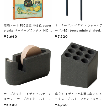
高級ノート FSC認証 中性紙 paper
ミニテーブル イデアコ ウォールテ
blanks ペーパーブランクス MIDI
ーブルB5 ideaco minimal steel f
ハードカバー 罫線 ヴァン・ゴッホ
urniture WALL Table B5 ネイビー
¥2,640
¥7,920
の静物画
テープカッター イデアコ ステーシ
傘立て イデアコ 9本挿し傘立て ミ
ョナリー テープカッター ストーン
ニキューブ ストーンサンドカラー
サンドカラー 石調 ideaco Station
石調 ideaco Umbrella Stand CUB
¥5,500
¥4,730