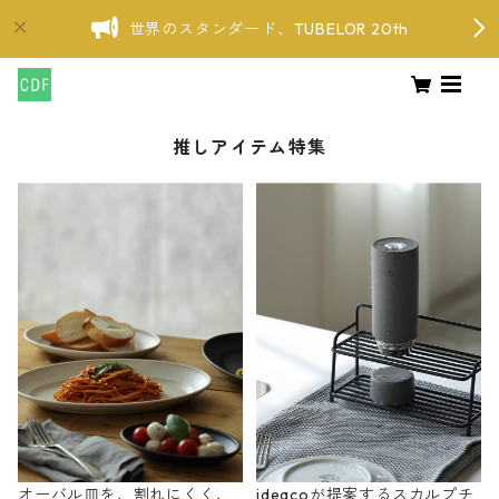
世界のスタンダード、TUBELOR 20th
推しアイテム特集
オーバル皿を、割れにくく、
ideacoが提案するスカルプチ