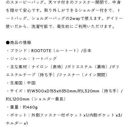
のスヌーピーバッグ。天マチ付きのファスナー開閉で、中身
を隠せて安心です。取り外しができるショルダー付きで、ト
ートバッグ、ショルダーバッグの2wayで使えます。デイリー
使いだから、洗濯可能で、衛生的にご利用いただけます。
●商品の情報
・ブランド：ROOTOTE（ルートート）/日本
・ジャンル：トートバッグ
・主な素材：ナイロン（表地）/ポリエステル（裏地）/ポリ
エステルテープ（持ち手）/ファスナー（メイン開閉）
・生産国：中国
・サイズ：約W500xD155xH350mm/約L320mm（持ち手）/
約L1200mm（ショルダー最長）
・重量：約460g
・ポケット：外側ファスナー付ポケット x1/内側ポケット x3/
ホルダー x1