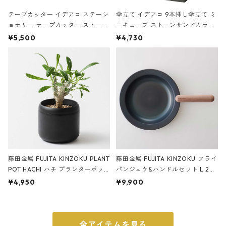
テープカッター イデアコ ステーシ
傘立て イデアコ 9本挿し傘立て ミ
ョナリー テープカッター ストーン
ニキューブ ストーンサンドカラー
サンドカラー 石調 ideaco Station
石調 ideaco Umbrella Stand CUB
¥5,500
¥4,730
ery tape cutter ストーンサンド
E ストーンサンドブラック
ブラック
藤田金属 FUJITA KINZOKU PLANT
藤田金属 FUJITA KINZOKU フライ
POT HACHI ハチ プランターポッ
パンジュウ&ハンドルセット L 24c
ト 3号 ブラック
m ガス火・IH対応 鉄フライパン
¥4,950
¥9,900
ウォルナット
全アイテムを見る