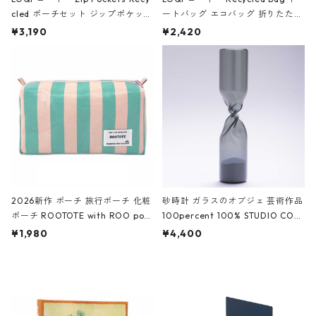
cled ポーチセット ジップポケット
ートバッグ エコバッグ 折りたたみ
ファスナーポーチ 撥水加工 トラベ
大きめ 撥水加工 収納ポーチ CRO
¥3,190
¥2,420
ルポーチ 化粧ポーチ 3点セット C
CODILE/Black クロコダイル/ブラ
ROCODILE/Black,Burgundy,Off
ック
White クロコダイル/ブラック、バ
ーガンディー、オフホワイト
2026新作 ポーチ 旅行ポーチ 化粧
砂時計 ガラスのオブジェ 芸術作品
ポーチ ROOTOTE with ROO pou
100percent 100% STUDIO COH
ch 3532 ルートート WR.ポーチ.ラ
AKU Timeless 100パーセント ス
¥1,980
¥4,400
ミネート-W ピンク・ミント
タジオコハク タイムレス Gray グ
レー