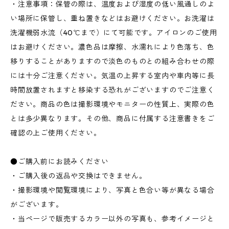
・注意事項：保管の際は、温度および湿度の低い風通しのよ
い場所に保管し、重ね置きなどはお避けください。お洗濯は
洗濯機弱水流（40℃まで）にて可能です。アイロンのご使用
はお避けください。濃色品は摩擦、水濡れにより色落ち、色
移りすることがありますので淡色のものとの組み合わせの際
には十分ご注意ください。気温の上昇する室内や車内等に長
時間放置されますと移染する恐れがございますのでご注意く
ださい。商品の色は撮影環境やモニターの性質上、実際の色
とは多少異なります。その他、商品に付属する注意書きをご
確認の上ご使用ください。
●ご購入前にお読みください
・ご購入後の返品や交換はできません。
・撮影環境や閲覧環境により、写真と色合い等が異なる場合
がございます。
・当ページで販売するカラー以外の写真も、参考イメージと