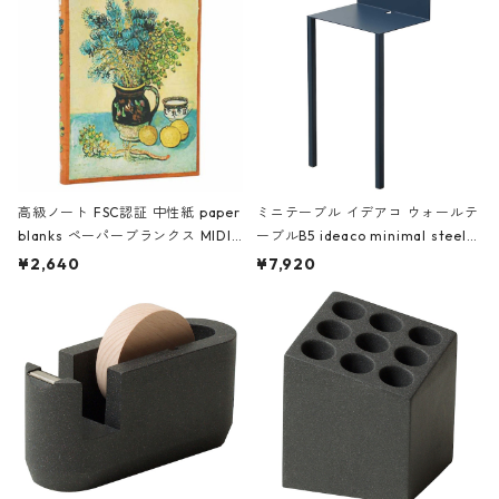
高級ノート FSC認証 中性紙 paper
ミニテーブル イデアコ ウォールテ
blanks ペーパーブランクス MIDI
ーブルB5 ideaco minimal steel f
ハードカバー 罫線 ヴァン・ゴッホ
urniture WALL Table B5 ネイビー
¥2,640
¥7,920
の静物画