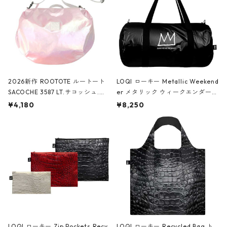
2026新作 ROOTOTE ルートート
LOQI ローキー Metallic Weekend
SACOCHE 3587 LT.サコッシュ.ル
er メタリック ウィークエンダー
ミエ-B ショルダーバッグ グロスピ
ボストンバッグ ショルダーバッグ
¥4,180
¥8,250
ンク
JEAN-MICHEL BASQUIAT/Crown
Black ジャン=ミッシェル・バスキ
ア/クラウン ブラック
LOQI ローキー Zip Pockets Recy
LOQI ローキー Recycled Bag ト