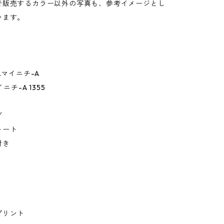
で販売するカラー以外の写真も、参考イメージとし
います。
.マイニチ-A
イニチ-A 1355
グ
トート
付き
プリント