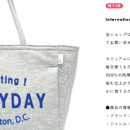
残り1点
Internatio
当ショップ
てお買い求
カジュアル
毎日使うも
100％の
染む仕上が
かに育てる
●商品の情
・ブランド：
・ジャンル