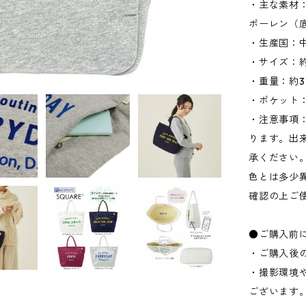
・主な素材
ポーレン（
・生産国：
・サイズ：約W
・重量：約3
・ポケット：
・注意事項
ります。出
承ください
色とは多少
確認の上ご
●ご購入前
・ご購入後
・撮影環境
ございます