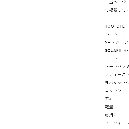
・当ページ
て掲載して
ROOTOTE
ルートート
NA.スクエア
SQUARE マ
トート
トートバッ
レディース
外ポケット
コットン
無地
軽量
肩掛け
フロッキー