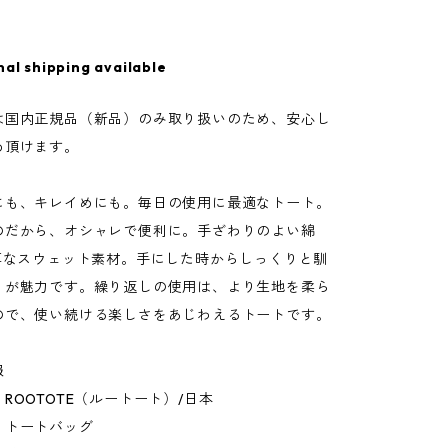
nal shipping available
は国内正規品（新品）のみ取り扱いのため、安心し
め頂けます。
にも、キレイめにも。毎日の使用に最適なトート。
のだから、オシャレで便利に。手ざわりのよい綿
肉厚なスウェット素材。手にした時からしっくりと馴
りが魅力です。繰り返しの使用は、より生地を柔ら
ので、使い続ける楽しさをあじわえるトートです。
報
ROOTOTE（ルートート）/日本
：トートバッグ