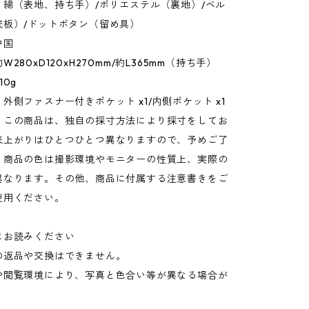
：綿（表地、持ち手）/ポリエステル（裏地）/ベル
底板）/ドットボタン（留め具）
中国
280xD120xH270mm/約L365mm（持ち手）
10g
外側ファスナー付きポケット x1/内側ポケット x1
：この商品は、独自の採寸方法により採寸をしてお
来上がりはひとつひとつ異なりますので、予めご了
。商品の色は撮影環境やモニターの性質上、実際の
異なります。その他、商品に付属する注意書きをご
使用ください。
にお読みください
の返品や交換はできません。
や閲覧環境により、写真と色合い等が異なる場合が
。