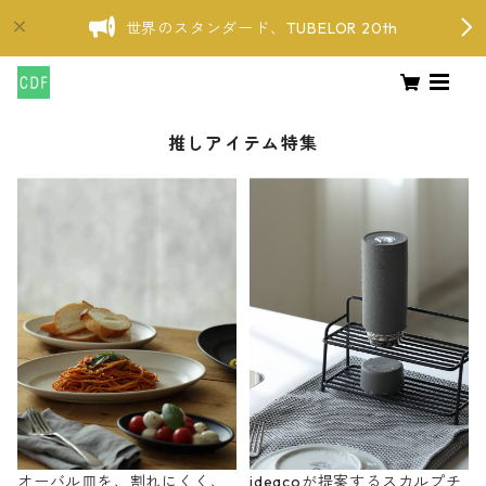
世界のスタンダード、TUBELOR 20th
推しアイテム特集
オーバル皿を、割れにくく、
ideacoが提案するスカルプチ