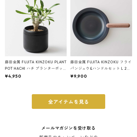
ブラック
藤田金属 FUJITA KINZOKU PLANT
藤田金属 FUJITA KINZOKU フライ
POT HACHI ハチ プランターポッ
パンジュウ&ハンドルセット L 24c
ト 3号 ブラック
m ガス火・IH対応 鉄フライパン
¥4,950
¥9,900
ウォルナット
全アイテムを見る
メールマガジンを受け取る