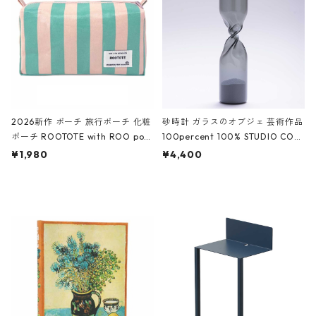
ーガンディー、オフホワイト
2026新作 ポーチ 旅行ポーチ 化粧
砂時計 ガラスのオブジェ 芸術作品
ポーチ ROOTOTE with ROO pou
100percent 100% STUDIO COH
ch 3532 ルートート WR.ポーチ.ラ
AKU Timeless 100パーセント ス
¥1,980
¥4,400
ミネート-W ピンク・ミント
タジオコハク タイムレス Gray グ
レー