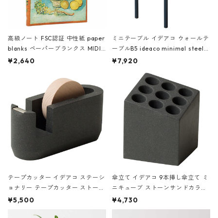
高級ノート FSC認証 中性紙 paper
ミニテーブル イデアコ ウォールテ
blanks ペーパーブランクス MIDI
ーブルB5 ideaco minimal steel f
ハードカバー 罫線 ヴァン・ゴッホ
urniture WALL Table B5 ネイビー
¥2,640
¥7,920
の静物画
テープカッター イデアコ ステーシ
傘立て イデアコ 9本挿し傘立て ミ
ョナリー テープカッター ストーン
ニキューブ ストーンサンドカラー
サンドカラー 石調 ideaco Station
石調 ideaco Umbrella Stand CUB
¥5,500
¥4,730
ery tape cutter ストーンサンド
E ストーンサンドブラック