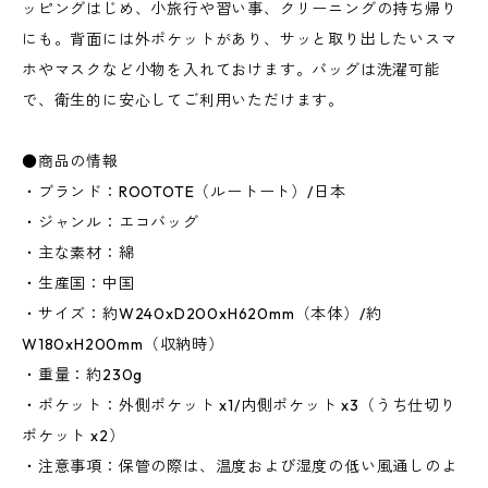
ッピングはじめ、小旅行や習い事、クリーニングの持ち帰り
にも。背面には外ポケットがあり、サッと取り出したいスマ
ホやマスクなど小物を入れておけます。バッグは洗濯可能
で、衛生的に安心してご利用いただけます。
●商品の情報
・ブランド：ROOTOTE（ルートート）/日本
・ジャンル：エコバッグ
・主な素材：綿
・生産国：中国
・サイズ：約W240xD200xH620mm（本体）/約
W180xH200mm（収納時）
・重量：約230g
・ポケット：外側ポケット x1/内側ポケット x3（うち仕切り
ポケット x2）
・注意事項：保管の際は、温度および湿度の低い風通しのよ