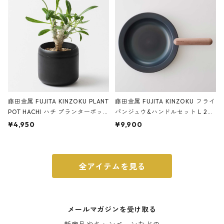
ブラック
藤田金属 FUJITA KINZOKU PLANT
藤田金属 FUJITA KINZOKU フライ
POT HACHI ハチ プランターポッ
パンジュウ&ハンドルセット L 24c
ト 3号 ブラック
m ガス火・IH対応 鉄フライパン
¥4,950
¥9,900
ウォルナット
全アイテムを見る
メールマガジンを受け取る