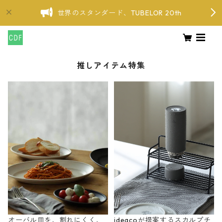
世界のスタンダード、TUBELOR 20th
推しアイテム特集
オーバル皿を、割れにくく、
ideacoが提案するスカルプチ