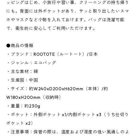
ッピングはじめ、小旅行や習い事、クリーニングの持ち帰り
にも。背面には外ポケットがあり、サッと取り出したいスマ
ホやマスクなど小物を入れておけます。バッグは洗濯可能
で、衛生的に安心してご利用いただけます。
●商品の情報
・ブランド：ROOTOTE（ルートート）/日本
・ジャンル：エコバッグ
・主な素材：綿
・生産国：中国
・サイズ：約W240xD200xH620mm（本体）/約
W180xH200mm（収納時）
・重量：約230g
・ポケット：外側ポケット x1/内側ポケット x3（うち仕切り
ポケット x2）
・注意事項：保管の際は、温度および湿度の低い風通しのよ