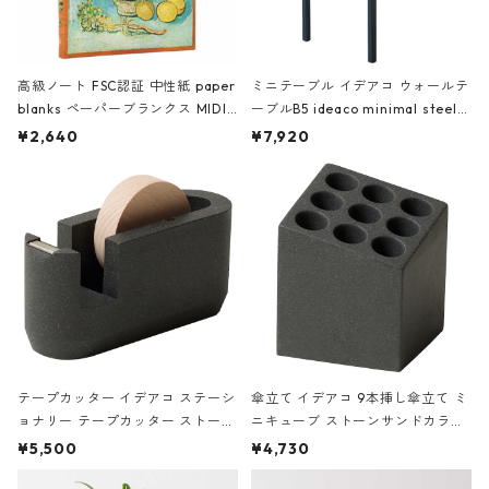
高級ノート FSC認証 中性紙 paper
ミニテーブル イデアコ ウォールテ
blanks ペーパーブランクス MIDI
ーブルB5 ideaco minimal steel f
ハードカバー 罫線 ヴァン・ゴッホ
urniture WALL Table B5 ネイビー
¥2,640
¥7,920
の静物画
テープカッター イデアコ ステーシ
傘立て イデアコ 9本挿し傘立て ミ
ョナリー テープカッター ストーン
ニキューブ ストーンサンドカラー
サンドカラー 石調 ideaco Station
石調 ideaco Umbrella Stand CUB
¥5,500
¥4,730
ery tape cutter ストーンサンド
E ストーンサンドブラック