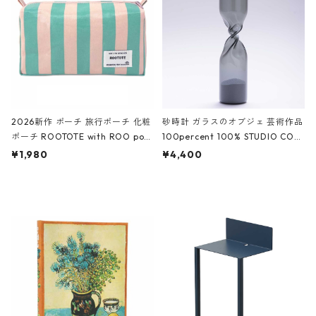
ーガンディー、オフホワイト
2026新作 ポーチ 旅行ポーチ 化粧
砂時計 ガラスのオブジェ 芸術作品
ポーチ ROOTOTE with ROO pou
100percent 100% STUDIO COH
ch 3532 ルートート WR.ポーチ.ラ
AKU Timeless 100パーセント ス
¥1,980
¥4,400
ミネート-W ピンク・ミント
タジオコハク タイムレス Gray グ
レー