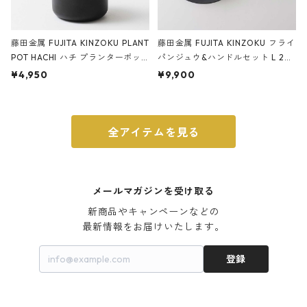
藤田金属 FUJITA KINZOKU PLANT
藤田金属 FUJITA KINZOKU フライ
POT HACHI ハチ プランターポッ
パンジュウ&ハンドルセット L 24c
ト 3号 ブラック
m ガス火・IH対応 鉄フライパン
¥4,950
¥9,900
ウォルナット
全アイテムを見る
メールマガジンを受け取る
新商品やキャンペーンなどの

最新情報をお届けいたします。
登録