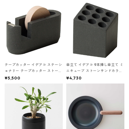
の静物画
テープカッター イデアコ ステーシ
傘立て イデアコ 9本挿し傘立て ミ
ョナリー テープカッター ストーン
ニキューブ ストーンサンドカラー
サンドカラー 石調 ideaco Station
石調 ideaco Umbrella Stand CUB
¥5,500
¥4,730
ery tape cutter ストーンサンド
E ストーンサンドブラック
ブラック