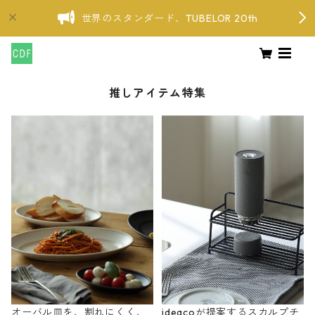
世界のスタンダード、TUBELOR 20th
推しアイテム特集
オーバル皿を、割れにくく、
ideacoが提案するスカルプチ