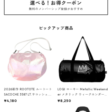
選べる！お得クーポン
無料のメンバーシップ登録がおすすめ
ピックアップ商品
2026新作 ROOTOTE ルートート
LOQI ローキー Metallic Weekend
SACOCHE 3587 LT.サコッシュ.ル
er メタリック ウィークエンダー
ミエ-B ショルダーバッグ グロスピ
ボストンバッグ ショルダーバッグ
¥4,180
¥8,250
ンク
JEAN-MICHEL BASQUIAT/Crown
Black ジャン=ミッシェル・バスキ