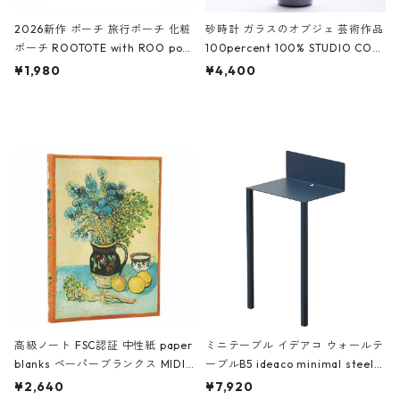
2026新作 ポーチ 旅行ポーチ 化粧
砂時計 ガラスのオブジェ 芸術作品
ポーチ ROOTOTE with ROO pou
100percent 100% STUDIO COH
ch 3532 ルートート WR.ポーチ.ラ
AKU Timeless 100パーセント ス
¥1,980
¥4,400
ミネート-W ピンク・ミント
タジオコハク タイムレス Gray グ
レー
高級ノート FSC認証 中性紙 paper
ミニテーブル イデアコ ウォールテ
blanks ペーパーブランクス MIDI
ーブルB5 ideaco minimal steel f
ハードカバー 罫線 ヴァン・ゴッホ
urniture WALL Table B5 ネイビー
¥2,640
¥7,920