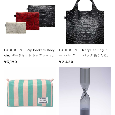
ア/クラウン ブラック
LOQI ローキー Zip Pockets Recy
LOQI ローキー Recycled Bag ト
cled ポーチセット ジップポケット
ートバッグ エコバッグ 折りたたみ
ファスナーポーチ 撥水加工 トラベ
大きめ 撥水加工 収納ポーチ CRO
¥3,190
¥2,420
ルポーチ 化粧ポーチ 3点セット C
CODILE/Black クロコダイル/ブラ
ROCODILE/Black,Burgundy,Off
ック
White クロコダイル/ブラック、バ
ーガンディー、オフホワイト