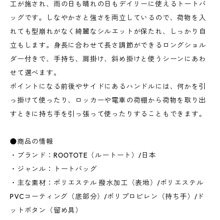
工が施され、雨の日も晴れの日もデイリーに使えるトートバ
ッグです。しなやかさと強さを両立しているので、荷物を入
れても型崩れがなく綺麗なシルエットが保たれ、しっかり自
立もします。身長に合わせて長さ調節ができるロングショル
ダー付きで、手持ち、肩掛け、斜め掛けと使うシーンにあわ
せて選べます。
ポイントになる前後やサイドにあるハンドルには、何かを引
っ掛けて使ったり、ロッカーや電車の荷棚から荷物を取り出
すときに持ち手を引っ張って使ったりすることもできます。
●商品の情報
・ブランド：ROOTOTE（ルートート）/日本
・ジャンル：トートバッグ
・主な素材：ポリエステル 撥水加工（表地）/ポリエステル
PVCコーティング（底部分）/ポリプロピレン（持ち手）/ド
ットボタン（留め具）