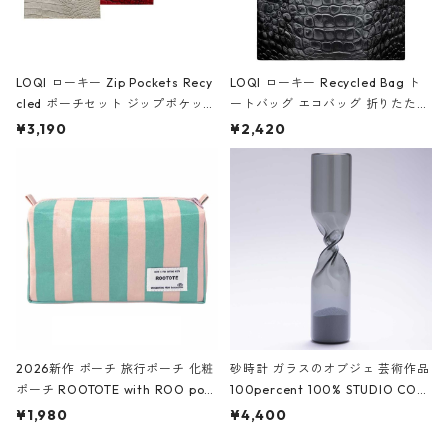
LOQI ローキー Zip Pockets Recy
LOQI ローキー Recycled Bag ト
cled ポーチセット ジップポケット
ートバッグ エコバッグ 折りたたみ
ファスナーポーチ 撥水加工 トラベ
大きめ 撥水加工 収納ポーチ CRO
¥3,190
¥2,420
ルポーチ 化粧ポーチ 3点セット C
CODILE/Black クロコダイル/ブラ
ROCODILE/Black,Burgundy,Off
ック
White クロコダイル/ブラック、バ
ーガンディー、オフホワイト
2026新作 ポーチ 旅行ポーチ 化粧
砂時計 ガラスのオブジェ 芸術作品
ポーチ ROOTOTE with ROO pou
100percent 100% STUDIO COH
ch 3532 ルートート WR.ポーチ.ラ
AKU Timeless 100パーセント ス
¥1,980
¥4,400
ミネート-W ピンク・ミント
タジオコハク タイムレス Gray グ