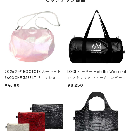
ピックアップ商品
2026新作 ROOTOTE ルートート
LOQI ローキー Metallic Weekend
SACOCHE 3587 LT.サコッシュ.ル
er メタリック ウィークエンダー
ミエ-B ショルダーバッグ グロスピ
ボストンバッグ ショルダーバッグ
¥4,180
¥8,250
ンク
JEAN-MICHEL BASQUIAT/Crown
Black ジャン=ミッシェル・バスキ
ア/クラウン ブラック