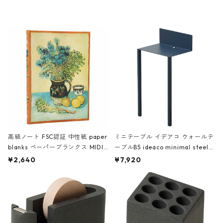
レー
高級ノート FSC認証 中性紙 paper
ミニテーブル イデアコ ウォールテ
blanks ペーパーブランクス MIDI
ーブルB5 ideaco minimal steel f
ハードカバー 罫線 ヴァン・ゴッホ
urniture WALL Table B5 ネイビー
¥2,640
¥7,920
の静物画