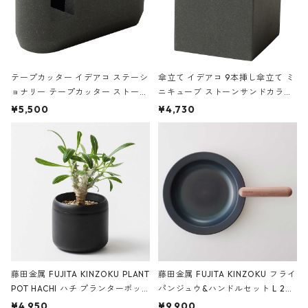
テープカッター イデアコ ステーシ
傘立て イデアコ 9本挿し傘立て ミ
ョナリー テープカッター ストーン
ニキューブ ストーンサンドカラー
サンドカラー 石調 ideaco Station
石調 ideaco Umbrella Stand CUB
¥5,500
¥4,730
ery tape cutter ストーンサンド
E ストーンサンドブラック
ブラック
藤田金属 FUJITA KINZOKU PLANT
藤田金属 FUJITA KINZOKU フライ
POT HACHI ハチ プランターポッ
パンジュウ&ハンドルセット L 24c
ト 3号 ブラック
m ガス火・IH対応 鉄フライパン
¥4,950
¥9,900