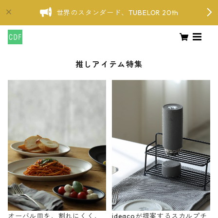
世界のスタンダード、TUBELOR 20th
推しアイテム特集
オーバル皿を、割れにくく、
ideacoが提案するスカルプチ