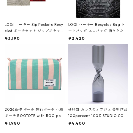
LOQI ローキー Zip Pockets Recy
LOQI ローキー Recycled Bag ト
cled ポーチセット ジップポケット
ートバッグ エコバッグ 折りたたみ
ファスナーポーチ 撥水加工 トラベ
大きめ 撥水加工 収納ポーチ CRO
¥3,190
¥2,420
ルポーチ 化粧ポーチ 3点セット C
CODILE/Black クロコダイル/ブラ
ROCODILE/Black,Burgundy,Off
ック
White クロコダイル/ブラック、バ
ーガンディー、オフホワイト
2026新作 ポーチ 旅行ポーチ 化粧
砂時計 ガラスのオブジェ 芸術作品
ポーチ ROOTOTE with ROO pou
100percent 100% STUDIO COH
ch 3532 ルートート WR.ポーチ.ラ
AKU Timeless 100パーセント ス
¥1,980
¥4,400
ミネート-W ピンク・ミント
タジオコハク タイムレス Gray グ