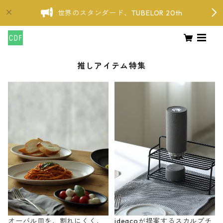
世界のスタンダード、TUBELOR 20th
推しアイテム特集
オーバル皿を、割れにくく、
ideacoが提案するスカルプチ