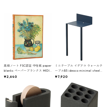
レー
高級ノート FSC認証 中性紙 paper
ミニテーブル イデアコ ウォールテ
blanks ペーパーブランクス MIDI
ーブルB5 ideaco minimal steel f
ハードカバー 罫線 ヴァン・ゴッホ
urniture WALL Table B5 ネイビー
¥2,640
¥7,920
の静物画