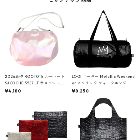
ピックアップ商品
2026新作 ROOTOTE ルートート
LOQI ローキー Metallic Weekend
SACOCHE 3587 LT.サコッシュ.ル
er メタリック ウィークエンダー
ミエ-B ショルダーバッグ グロスピ
ボストンバッグ ショルダーバッグ
¥4,180
¥8,250
ンク
JEAN-MICHEL BASQUIAT/Crown
Black ジャン=ミッシェル・バスキ
ア/クラウン ブラック