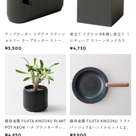
テープカッター イデアコ ステーシ
傘立て イデアコ 9本挿し傘立て ミ
ョナリー テープカッター ストーン
ニキューブ ストーンサンドカラー
サンドカラー 石調 ideaco Station
石調 ideaco Umbrella Stand CUB
¥5,500
¥4,730
ery tape cutter ストーンサンド
E ストーンサンドブラック
ブラック
藤田金属 FUJITA KINZOKU PLANT
藤田金属 FUJITA KINZOKU フライ
POT HACHI ハチ プランターポッ
パンジュウ&ハンドルセット L 24c
ト 3号 ブラック
m ガス火・IH対応 鉄フライパン
¥4,950
¥9,900