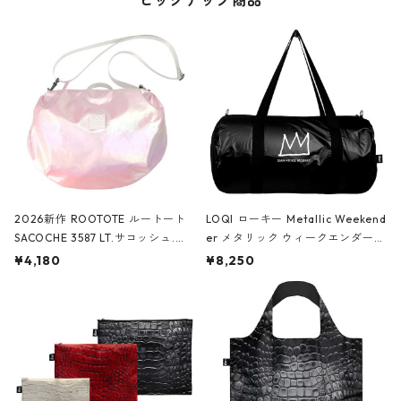
ピックアップ商品
2026新作 ROOTOTE ルートート
LOQI ローキー Metallic Weekend
SACOCHE 3587 LT.サコッシュ.ル
er メタリック ウィークエンダー
ミエ-B ショルダーバッグ グロスピ
ボストンバッグ ショルダーバッグ
¥4,180
¥8,250
ンク
JEAN-MICHEL BASQUIAT/Crown
Black ジャン=ミッシェル・バスキ
ア/クラウン ブラック