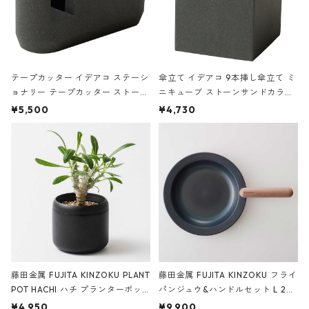
テープカッター イデアコ ステーシ
傘立て イデアコ 9本挿し傘立て ミ
ョナリー テープカッター ストーン
ニキューブ ストーンサンドカラー
サンドカラー 石調 ideaco Station
石調 ideaco Umbrella Stand CUB
¥5,500
¥4,730
ery tape cutter ストーンサンド
E ストーンサンドブラック
ブラック
藤田金属 FUJITA KINZOKU PLANT
藤田金属 FUJITA KINZOKU フライ
POT HACHI ハチ プランターポッ
パンジュウ&ハンドルセット L 24c
ト 3号 ブラック
m ガス火・IH対応 鉄フライパン
¥4,950
¥9,900