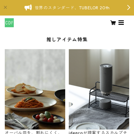
世界のスタンダード、TUBELOR 20th
推しアイテム特集
オーバル皿を、割れにくく、
ideacoが提案するスカルプチ