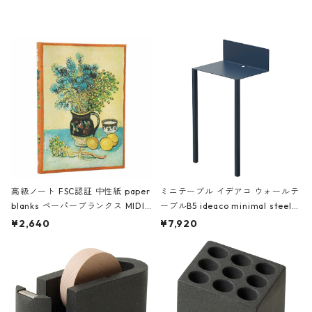
レー
高級ノート FSC認証 中性紙 paper
ミニテーブル イデアコ ウォールテ
blanks ペーパーブランクス MIDI
ーブルB5 ideaco minimal steel f
ハードカバー 罫線 ヴァン・ゴッホ
urniture WALL Table B5 ネイビー
¥2,640
¥7,920
の静物画