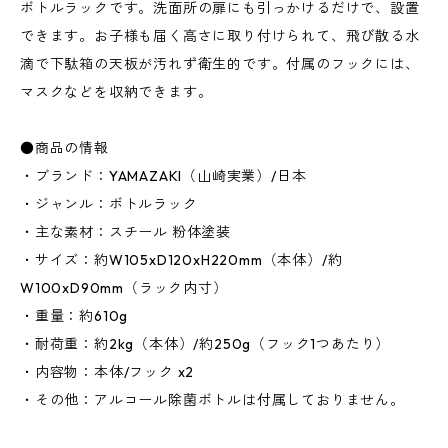
ボトルラックです。洗面所の扉にも引っかけるだけで、設置
できます。お子様も届く高さに取り付けられて、飛び散る水
滴で下駄箱の天板が汚れず衛生的です。付属のフックには、
マスクなどを収納できます。
●商品の情報
・ブランド：YAMAZAKI（山崎実業）/日本
・ジャンル：ボトルラック
・主な素材：スチール 粉体塗装
・サイズ：約W105xD120xH220mm（本体）/約
W100xD90mm（ラック内寸）
・重量：約610g
・耐荷重：約2kg（本体）/約250g（フック1つあたり）
・内容物：本体/フック x2
・その他：アルコール除菌ボトルは付属しておりません。