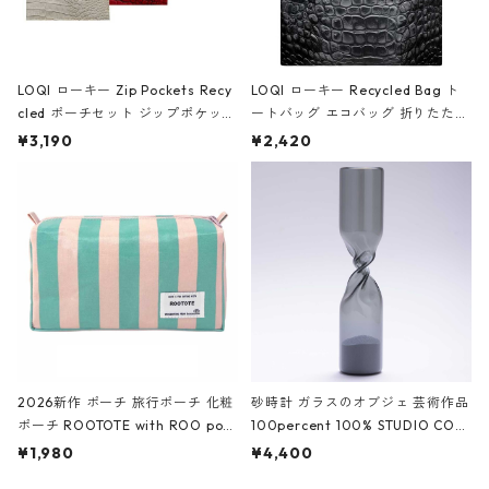
LOQI ローキー Zip Pockets Recy
LOQI ローキー Recycled Bag ト
cled ポーチセット ジップポケット
ートバッグ エコバッグ 折りたたみ
ファスナーポーチ 撥水加工 トラベ
大きめ 撥水加工 収納ポーチ CRO
¥3,190
¥2,420
ルポーチ 化粧ポーチ 3点セット C
CODILE/Black クロコダイル/ブラ
ROCODILE/Black,Burgundy,Off
ック
White クロコダイル/ブラック、バ
ーガンディー、オフホワイト
2026新作 ポーチ 旅行ポーチ 化粧
砂時計 ガラスのオブジェ 芸術作品
ポーチ ROOTOTE with ROO pou
100percent 100% STUDIO COH
ch 3532 ルートート WR.ポーチ.ラ
AKU Timeless 100パーセント ス
¥1,980
¥4,400
ミネート-W ピンク・ミント
タジオコハク タイムレス Gray グ