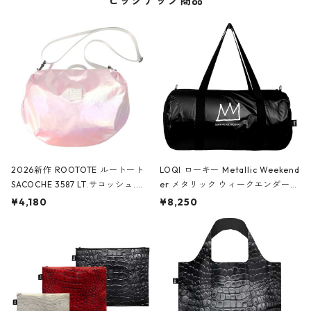
ピックアップ商品
2026新作 ROOTOTE ルートート
LOQI ローキー Metallic Weekend
SACOCHE 3587 LT.サコッシュ.ル
er メタリック ウィークエンダー
ミエ-B ショルダーバッグ グロスピ
ボストンバッグ ショルダーバッグ
¥4,180
¥8,250
ンク
JEAN-MICHEL BASQUIAT/Crown
Black ジャン=ミッシェル・バスキ
ア/クラウン ブラック