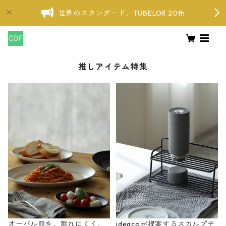
世界のスタンダード、TUBELOR 20th
推しアイテム特集
オーバル皿を、割れにくく、
ideacoが提案するスカルプチ