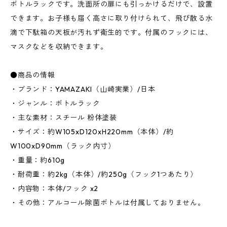
ボトルラックです。洗面所の扉にも引っかけるだけで、設置
できます。お子様も届く高さに取り付けられて、飛び散る水
滴で下駄箱の天板が汚れず衛生的です。付属のフックには、
マスクなどを収納できます。
●商品の情報
・ブランド：YAMAZAKI（山崎実業）/日本
・ジャンル：ボトルラック
・主な素材：スチール 粉体塗装
・サイズ：約W105xD120xH220mm（本体）/約
W100xD90mm（ラック内寸）
・重量：約610g
・耐荷重：約2kg（本体）/約250g（フック1つあたり）
・内容物：本体/フック x2
・その他：アルコール除菌ボトルは付属しておりません。