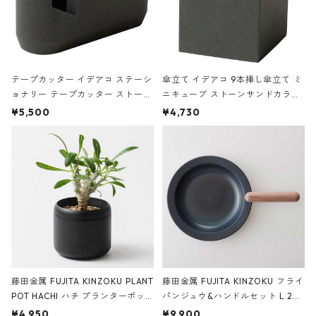
テープカッター イデアコ ステーシ
傘立て イデアコ 9本挿し傘立て ミ
ョナリー テープカッター ストーン
ニキューブ ストーンサンドカラー
サンドカラー 石調 ideaco Station
石調 ideaco Umbrella Stand CUB
¥5,500
¥4,730
ery tape cutter ストーンサンド
E ストーンサンドブラック
ブラック
藤田金属 FUJITA KINZOKU PLANT
藤田金属 FUJITA KINZOKU フライ
POT HACHI ハチ プランターポッ
パンジュウ&ハンドルセット L 24c
ト 3号 ブラック
m ガス火・IH対応 鉄フライパン
¥4,950
¥9,900