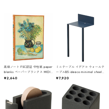
レー
高級ノート FSC認証 中性紙 paper
ミニテーブル イデアコ ウォールテ
blanks ペーパーブランクス MIDI
ーブルB5 ideaco minimal steel f
ハードカバー 罫線 ヴァン・ゴッホ
urniture WALL Table B5 ネイビー
¥2,640
¥7,920
の静物画