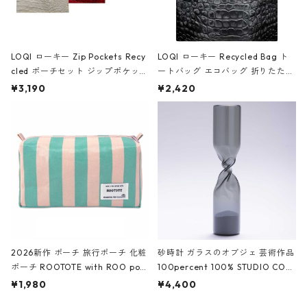
LOQI ローキー Zip Pockets Recy
LOQI ローキー Recycled Bag ト
cled ポーチセット ジップポケット
ートバッグ エコバッグ 折りたたみ
ファスナーポーチ 撥水加工 トラベ
大きめ 撥水加工 収納ポーチ CRO
¥3,190
¥2,420
ルポーチ 化粧ポーチ 3点セット C
CODILE/Black クロコダイル/ブラ
ROCODILE/Black,Burgundy,Off
ック
White クロコダイル/ブラック、バ
ーガンディー、オフホワイト
2026新作 ポーチ 旅行ポーチ 化粧
砂時計 ガラスのオブジェ 芸術作品
ポーチ ROOTOTE with ROO pou
100percent 100% STUDIO COH
ch 3532 ルートート WR.ポーチ.ラ
AKU Timeless 100パーセント ス
¥1,980
¥4,400
ミネート-W ピンク・ミント
タジオコハク タイムレス Gray グ