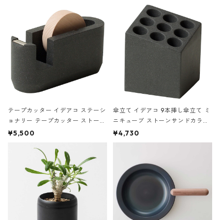
の静物画
テープカッター イデアコ ステーシ
傘立て イデアコ 9本挿し傘立て ミ
ョナリー テープカッター ストーン
ニキューブ ストーンサンドカラー
サンドカラー 石調 ideaco Station
石調 ideaco Umbrella Stand CUB
¥5,500
¥4,730
ery tape cutter ストーンサンド
E ストーンサンドブラック
ブラック