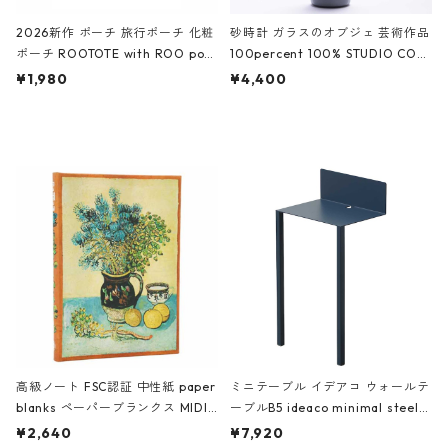
2026新作 ポーチ 旅行ポーチ 化粧
砂時計 ガラスのオブジェ 芸術作品
ポーチ ROOTOTE with ROO pou
100percent 100% STUDIO COH
ch 3532 ルートート WR.ポーチ.ラ
AKU Timeless 100パーセント ス
¥1,980
¥4,400
ミネート-W ピンク・ミント
タジオコハク タイムレス Gray グ
レー
高級ノート FSC認証 中性紙 paper
ミニテーブル イデアコ ウォールテ
blanks ペーパーブランクス MIDI
ーブルB5 ideaco minimal steel f
ハードカバー 罫線 ヴァン・ゴッホ
urniture WALL Table B5 ネイビー
¥2,640
¥7,920