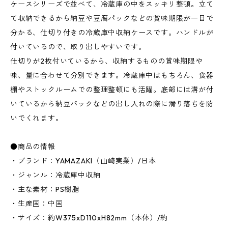
ケースシリーズで並べて、冷蔵庫の中をスッキリ整頓。立て
て収納できるから納豆や豆腐パックなどの賞味期限が一目で
分かる、仕切り付きの冷蔵庫中収納ケースです。ハンドルが
付いているので、取り出しやすいです。
仕切りが2枚付いているから、収納するものの賞味期限や
味、量に合わせて分別できます。冷蔵庫中はもちろん、食器
棚やストックルームでの整理整頓にも活躍。底部には溝が付
いているから納豆パックなどの出し入れの際に滑り落ちを防
いでくれます。
●商品の情報
・ブランド：YAMAZAKI（山崎実業）/日本
・ジャンル：冷蔵庫中収納
・主な素材：PS樹脂
・生産国：中国
・サイズ：約W375xD110xH82mm（本体）/約