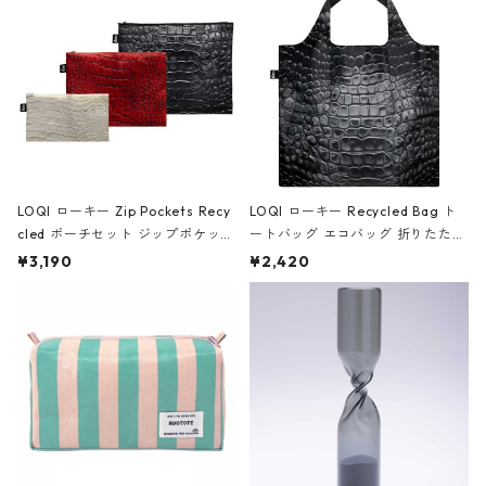
ア/クラウン ブラック
LOQI ローキー Zip Pockets Recy
LOQI ローキー Recycled Bag ト
cled ポーチセット ジップポケット
ートバッグ エコバッグ 折りたたみ
ファスナーポーチ 撥水加工 トラベ
大きめ 撥水加工 収納ポーチ CRO
¥3,190
¥2,420
ルポーチ 化粧ポーチ 3点セット C
CODILE/Black クロコダイル/ブラ
ROCODILE/Black,Burgundy,Off
ック
White クロコダイル/ブラック、バ
ーガンディー、オフホワイト