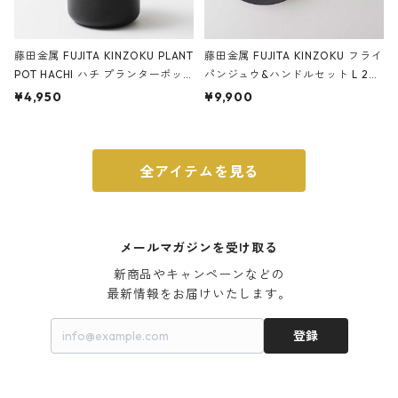
藤田金属 FUJITA KINZOKU PLANT
藤田金属 FUJITA KINZOKU フライ
POT HACHI ハチ プランターポッ
パンジュウ&ハンドルセット L 24c
ト 3号 ブラック
m ガス火・IH対応 鉄フライパン
¥4,950
¥9,900
ウォルナット
全アイテムを見る
メールマガジンを受け取る
新商品やキャンペーンなどの

最新情報をお届けいたします。
登録