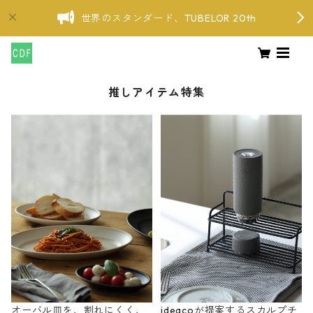
世界のスタンダード、TUBELOR 20th
推しアイテム特集
オーバル皿を、割れにくく、
ideacoが提案するスカルプチ