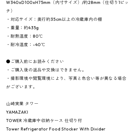
W340xD100xH75mm（内寸サイズ）/約28mm（仕切り1ピッ
チ）
・対応サイズ：奥行約35cm以上の冷蔵庫内の棚
・重量：約435g
・耐熱温度：80℃
・耐冷温度：-40℃
●ご購入前にお読みください
・ご購入後の返品や交換はできません。
・撮影環境や閲覧環境により、写真と色合い等が異なる場合
がございます。
山崎実業 タワー
YAMAZAKI
TOWER 冷蔵庫中収納ケース 仕切り付
Tower Refrigerator Food Stocker With Divider