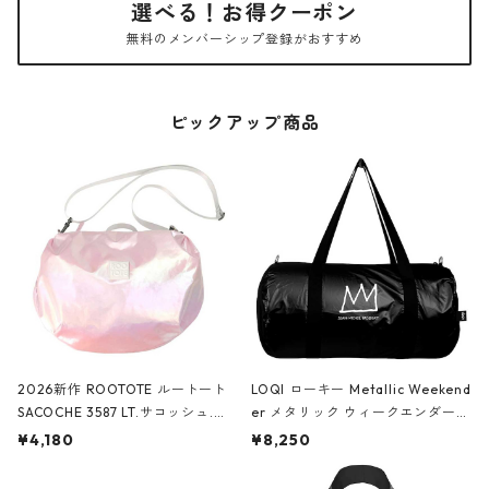
選べる！お得クーポン
無料のメンバーシップ登録がおすすめ
ピックアップ商品
2026新作 ROOTOTE ルートート
LOQI ローキー Metallic Weekend
SACOCHE 3587 LT.サコッシュ.ル
er メタリック ウィークエンダー
ミエ-B ショルダーバッグ グロスピ
ボストンバッグ ショルダーバッグ
¥4,180
¥8,250
ンク
JEAN-MICHEL BASQUIAT/Crown
Black ジャン=ミッシェル・バスキ