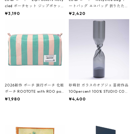
cled ポーチセット ジップポケット
ートバッグ エコバッグ 折りたたみ
ファスナーポーチ 撥水加工 トラベ
大きめ 撥水加工 収納ポーチ CRO
¥3,190
¥2,420
ルポーチ 化粧ポーチ 3点セット C
CODILE/Black クロコダイル/ブラ
ROCODILE/Black,Burgundy,Off
ック
White クロコダイル/ブラック、バ
ーガンディー、オフホワイト
2026新作 ポーチ 旅行ポーチ 化粧
砂時計 ガラスのオブジェ 芸術作品
ポーチ ROOTOTE with ROO pou
100percent 100% STUDIO COH
ch 3532 ルートート WR.ポーチ.ラ
AKU Timeless 100パーセント ス
¥1,980
¥4,400
ミネート-W ピンク・ミント
タジオコハク タイムレス Gray グ
レー