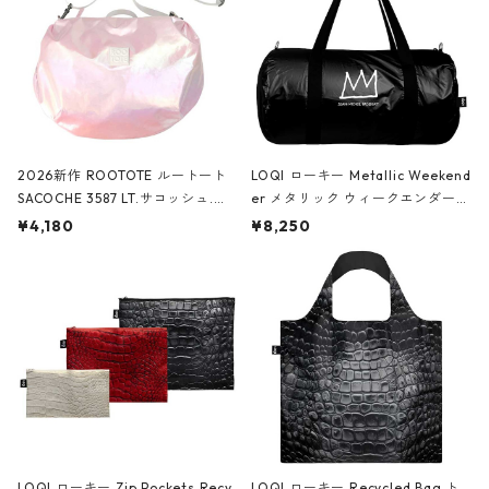
2026新作 ROOTOTE ルートート
LOQI ローキー Metallic Weekend
SACOCHE 3587 LT.サコッシュ.ル
er メタリック ウィークエンダー
ミエ-B ショルダーバッグ グロスピ
ボストンバッグ ショルダーバッグ
¥4,180
¥8,250
ンク
JEAN-MICHEL BASQUIAT/Crown
Black ジャン=ミッシェル・バスキ
ア/クラウン ブラック
LOQI ローキー Zip Pockets Recy
LOQI ローキー Recycled Bag ト