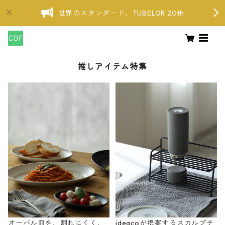
世界のスタンダード、TUBELOR 20th
推しアイテム特集
オーバル皿を、割れにくく、
ideacoが提案するスカルプチ