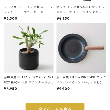
テープカッター イデアコ ステーシ
傘立て イデアコ 9本挿し傘立て ミ
ョナリー テープカッター ストーン
ニキューブ ストーンサンドカラー
サンドカラー 石調 ideaco Station
石調 ideaco Umbrella Stand CUB
¥5,500
¥4,730
ery tape cutter ストーンサンド
E ストーンサンドブラック
ブラック
藤田金属 FUJITA KINZOKU PLANT
藤田金属 FUJITA KINZOKU フライ
POT HACHI ハチ プランターポッ
パンジュウ&ハンドルセット L 24c
ト 3号 ブラック
m ガス火・IH対応 鉄フライパン
¥4,950
¥9,900
ウォルナット
全アイテムを見る