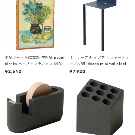
高級ノート FSC認証 中性紙 paper
ミニテーブル イデアコ ウォールテ
blanks ペーパーブランクス MIDI
ーブルB5 ideaco minimal steel f
ハードカバー 罫線 ヴァン・ゴッホ
urniture WALL Table B5 ネイビー
¥2,640
¥7,920
の静物画