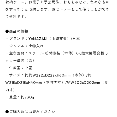
収納ケース。お菓子や手芸用品、おもちゃなど、色々なもの
をすっきりと収納します。蓋はトレーとして使うことができ
て便利です。
●商品の情報
・ブランド：YAMAZAKI（山崎実業）/日本
・ジャンル：小物入れ
・主な素材：スチール 粉体塗装（本体）/天然木積層合板 ラ
ッカー塗装（蓋）
・生産国：中国
・サイズ：約約W222xD222xH60mm（本体）/約
W218xD218xH40mm（本体内寸）/約W202xD202mm（蓋
内寸）
・重量：約730g
●ご購入前にお読みください