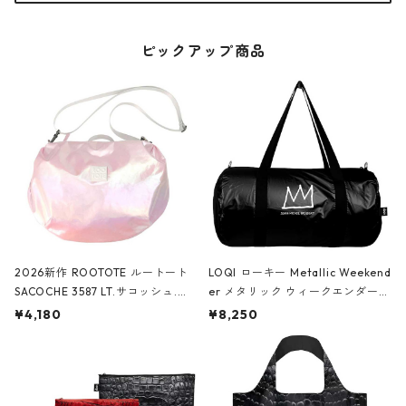
ピックアップ商品
2026新作 ROOTOTE ルートート
LOQI ローキー Metallic Weekend
SACOCHE 3587 LT.サコッシュ.ル
er メタリック ウィークエンダー
ミエ-B ショルダーバッグ グロスピ
ボストンバッグ ショルダーバッグ
¥4,180
¥8,250
ンク
JEAN-MICHEL BASQUIAT/Crown
Black ジャン=ミッシェル・バスキ
ア/クラウン ブラック