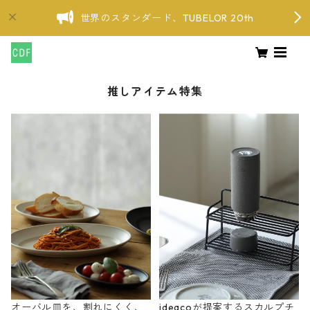
世界のスタンダード、TUBELOR 20th
推しアイテム特集
オーバル皿を、割れにくく、
ideacoが提案するスカルプチ