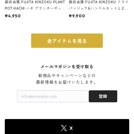
藤田金属 FUJITA KINZOKU PLANT
藤田金属 FUJITA KINZOKU フライ
POT HACHI ハチ プランターポッ
パンジュウ&ハンドルセット L 24c
ト 3号 ブラック
m ガス火・IH対応 鉄フライパン
¥4,950
¥9,900
ウォルナット
全アイテムを見る
メールマガジンを受け取る
新商品やキャンペーンなどの

最新情報をお届けいたします。
登録
X