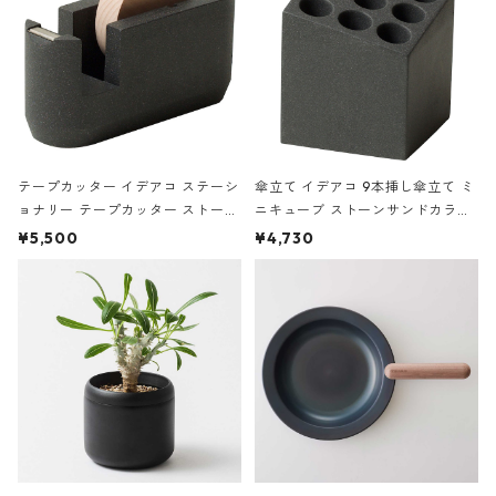
テープカッター イデアコ ステーシ
傘立て イデアコ 9本挿し傘立て ミ
ョナリー テープカッター ストーン
ニキューブ ストーンサンドカラー
サンドカラー 石調 ideaco Station
石調 ideaco Umbrella Stand CUB
¥5,500
¥4,730
ery tape cutter ストーンサンド
E ストーンサンドブラック
ブラック