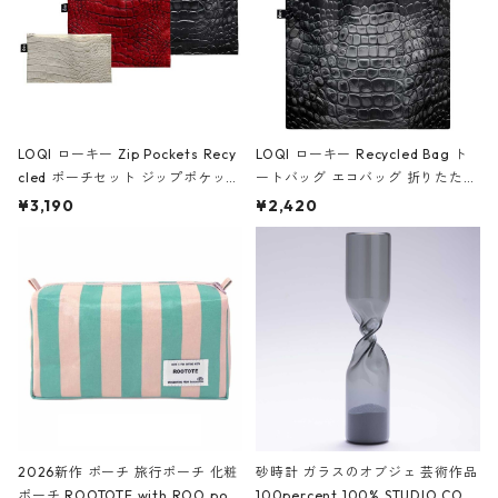
LOQI ローキー Zip Pockets Recy
LOQI ローキー Recycled Bag ト
cled ポーチセット ジップポケット
ートバッグ エコバッグ 折りたたみ
ファスナーポーチ 撥水加工 トラベ
大きめ 撥水加工 収納ポーチ CRO
¥3,190
¥2,420
ルポーチ 化粧ポーチ 3点セット C
CODILE/Black クロコダイル/ブラ
ROCODILE/Black,Burgundy,Off
ック
White クロコダイル/ブラック、バ
ーガンディー、オフホワイト
2026新作 ポーチ 旅行ポーチ 化粧
砂時計 ガラスのオブジェ 芸術作品
ポーチ ROOTOTE with ROO pou
100percent 100% STUDIO COH