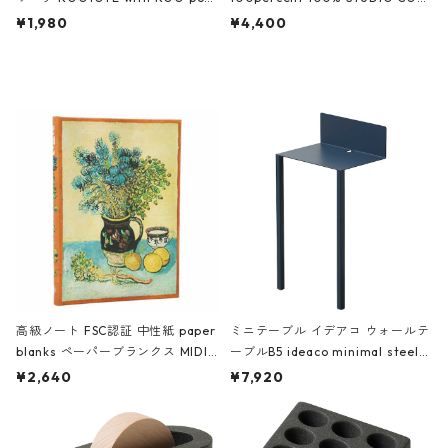
ch 3532 ルートート WR.ポーチ.ラ
AKU Timeless 100パーセント ス
¥1,980
¥4,400
ミネート-W ピンク・ミント
タジオコハク タイムレス Gray グ
レー
高級ノート FSC認証 中性紙 paper
ミニテーブル イデアコ ウォールテ
blanks ペーパーブランクス MIDI
ーブルB5 ideaco minimal steel f
ハードカバー 罫線 ヴァン・ゴッホ
urniture WALL Table B5 ネイビー
¥2,640
¥7,920
の静物画