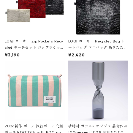
LOQI ローキー Zip Pockets Recy
LOQI ローキー Recycled Bag ト
cled ポーチセット ジップポケット
ートバッグ エコバッグ 折りたたみ
ファスナーポーチ 撥水加工 トラベ
大きめ 撥水加工 収納ポーチ CRO
¥3,190
¥2,420
ルポーチ 化粧ポーチ 3点セット C
CODILE/Black クロコダイル/ブラ
ROCODILE/Black,Burgundy,Off
ック
White クロコダイル/ブラック、バ
ーガンディー、オフホワイト
2026新作 ポーチ 旅行ポーチ 化粧
砂時計 ガラスのオブジェ 芸術作品
ポーチ ROOTOTE with ROO pou
100percent 100% STUDIO COH