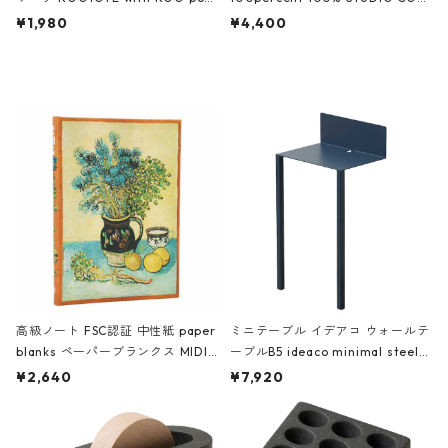
ch 3532 ルートート WR.ポーチ.ラ
AKU Timeless 100パーセント ス
¥1,980
¥4,400
ミネート-W ピンク・ミント
タジオコハク タイムレス Gray グ
レー
高級ノート FSC認証 中性紙 paper
ミニテーブル イデアコ ウォールテ
blanks ペーパーブランクス MIDI
ーブルB5 ideaco minimal steel f
ハードカバー 罫線 ヴァン・ゴッホ
urniture WALL Table B5 ネイビー
¥2,640
¥7,920
の静物画