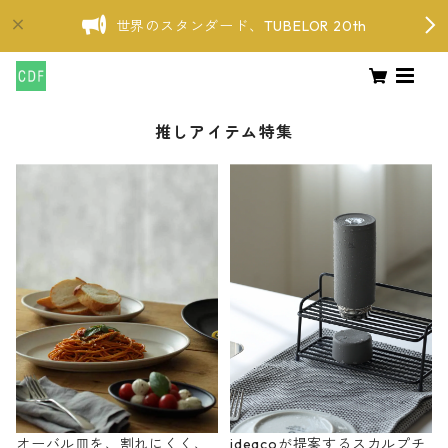
世界のスタンダード、TUBELOR 20th
推しアイテム特集
オーバル皿を、割れにくく、
ideacoが提案するスカルプチ