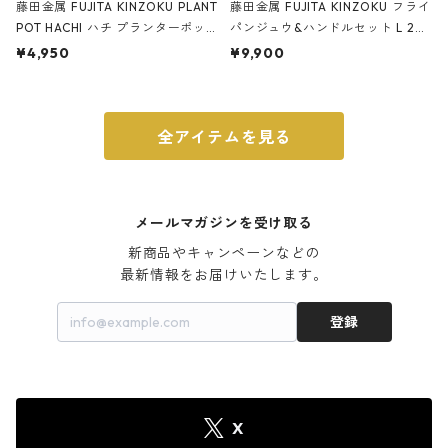
藤田金属 FUJITA KINZOKU PLANT
藤田金属 FUJITA KINZOKU フライ
POT HACHI ハチ プランターポッ
パンジュウ&ハンドルセット L 24c
ト 3号 ブラック
m ガス火・IH対応 鉄フライパン
¥4,950
¥9,900
ウォルナット
全アイテムを見る
メールマガジンを受け取る
新商品やキャンペーンなどの

最新情報をお届けいたします。
登録
X