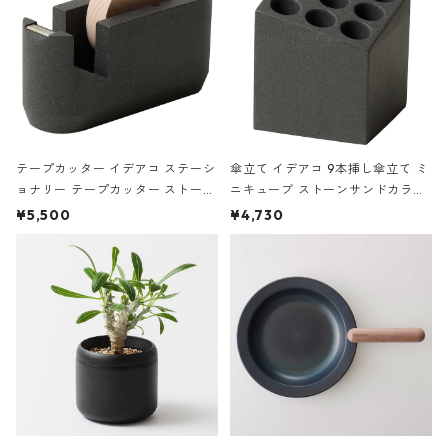
テープカッター イデアコ ステーシ
傘立て イデアコ 9本挿し傘立て ミ
ョナリー テープカッター ストーン
ニキューブ ストーンサンドカラー
サンドカラー 石調 ideaco Station
石調 ideaco Umbrella Stand CUB
¥5,500
¥4,730
ery tape cutter ストーンサンド
E ストーンサンドブラック
ブラック