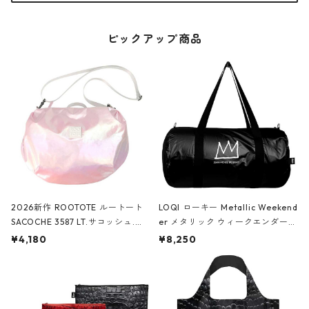
ピックアップ商品
2026新作 ROOTOTE ルートート
LOQI ローキー Metallic Weekend
SACOCHE 3587 LT.サコッシュ.ル
er メタリック ウィークエンダー
ミエ-B ショルダーバッグ グロスピ
ボストンバッグ ショルダーバッグ
¥4,180
¥8,250
ンク
JEAN-MICHEL BASQUIAT/Crown
Black ジャン=ミッシェル・バスキ
ア/クラウン ブラック