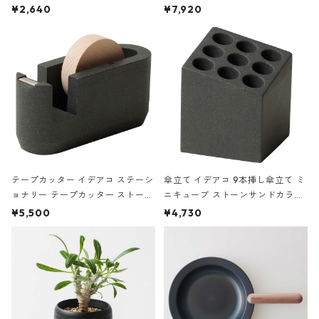
ハードカバー 罫線 ヴァン・ゴッホ
urniture WALL Table B5 ネイビー
¥2,640
¥7,920
の静物画
テープカッター イデアコ ステーシ
傘立て イデアコ 9本挿し傘立て ミ
ョナリー テープカッター ストーン
ニキューブ ストーンサンドカラー
サンドカラー 石調 ideaco Station
石調 ideaco Umbrella Stand CUB
¥5,500
¥4,730
ery tape cutter ストーンサンド
E ストーンサンドブラック
ブラック