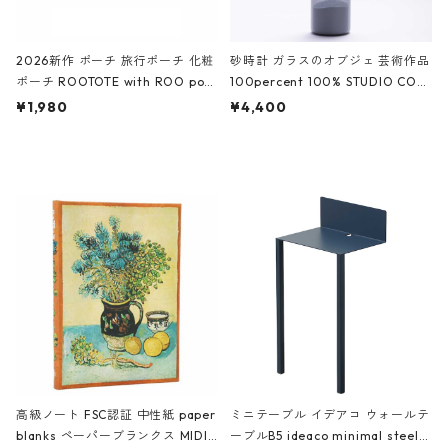
2026新作 ポーチ 旅行ポーチ 化粧
砂時計 ガラスのオブジェ 芸術作品
ポーチ ROOTOTE with ROO pou
100percent 100% STUDIO COH
ch 3532 ルートート WR.ポーチ.ラ
AKU Timeless 100パーセント ス
¥1,980
¥4,400
ミネート-W ピンク・ミント
タジオコハク タイムレス Gray グ
レー
高級ノート FSC認証 中性紙 paper
ミニテーブル イデアコ ウォールテ
blanks ペーパーブランクス MIDI
ーブルB5 ideaco minimal steel f