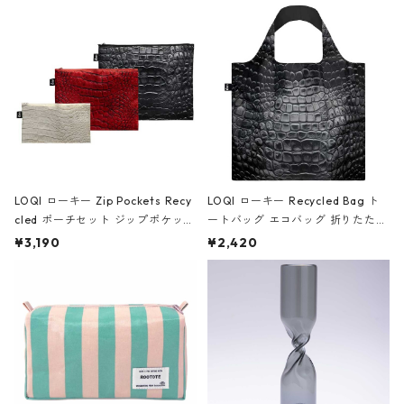
Black ジャン=ミッシェル・バスキ
ア/クラウン ブラック
LOQI ローキー Zip Pockets Recy
LOQI ローキー Recycled Bag ト
cled ポーチセット ジップポケット
ートバッグ エコバッグ 折りたたみ
ファスナーポーチ 撥水加工 トラベ
大きめ 撥水加工 収納ポーチ CRO
¥3,190
¥2,420
ルポーチ 化粧ポーチ 3点セット C
CODILE/Black クロコダイル/ブラ
ROCODILE/Black,Burgundy,Off
ック
White クロコダイル/ブラック、バ
ーガンディー、オフホワイト