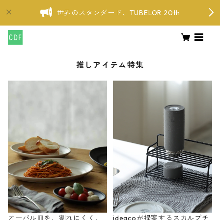
世界のスタンダード、TUBELOR 20th
推しアイテム特集
オーバル皿を、割れにくく、
ideacoが提案するスカルプチ