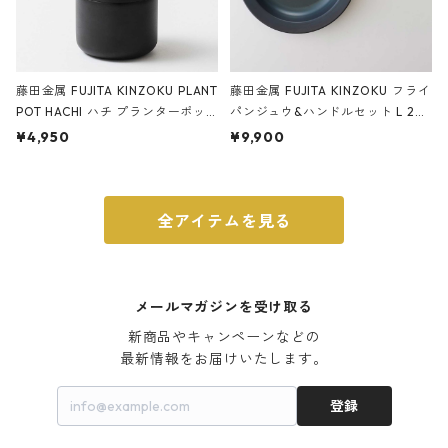
藤田金属 FUJITA KINZOKU PLANT
藤田金属 FUJITA KINZOKU フライ
POT HACHI ハチ プランターポッ
パンジュウ&ハンドルセット L 24c
ト 3号 ブラック
m ガス火・IH対応 鉄フライパン
¥4,950
¥9,900
ウォルナット
全アイテムを見る
メールマガジンを受け取る
新商品やキャンペーンなどの

最新情報をお届けいたします。
登録