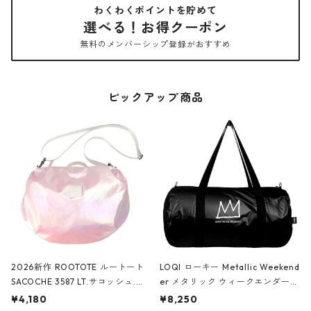
わくわくポイントを貯めて
選べる！お得クーポン
無料のメンバーシップ登録がおすすめ
ピックアップ商品
2026新作 ROOTOTE ルートート
LOQI ローキー Metallic Weekend
SACOCHE 3587 LT.サコッシュ.ル
er メタリック ウィークエンダー
ミエ-B ショルダーバッグ グロスピ
ボストンバッグ ショルダーバッグ
¥4,180
¥8,250
ンク
JEAN-MICHEL BASQUIAT/Crown