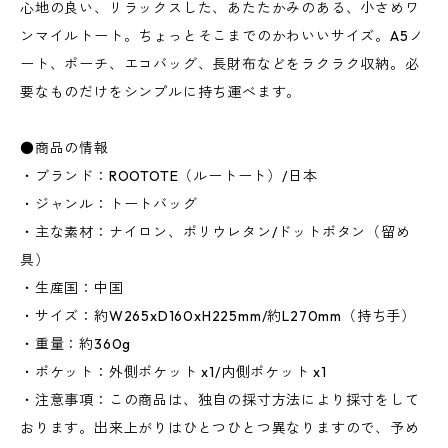
心地の良い、リラックスした、あたたかみのある、小さめワ
ンマイルトート。ちょっとそこまでのかわいいサイズ。A5ノ
ート、ポーチ、エコバッグ、長財布などをラクラク収納。必
要なものだけをシンプルに持ち運べます。
●商品の情報
・ブランド：ROOTOTE（ルートート）/日本
・ジャンル：トートバッグ
・主な素材：ナイロン、ポリウレタン/ドットボタン（留め
具）
・生産国：中国
・サイズ：約W265xD160xH225mm/約L270mm（持ち手）
・重量：約360g
・ポケット：外側ポケット x1/内側ポケット x1
・注意事項：この商品は、独自の採寸方法により採寸をして
おります。出来上がりはひとつひとつ異なりますので、予め