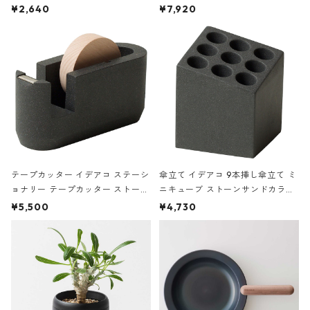
ハードカバー 罫線 ヴァン・ゴッホ
urniture WALL Table B5 ネイビー
¥2,640
¥7,920
の静物画
テープカッター イデアコ ステーシ
傘立て イデアコ 9本挿し傘立て ミ
ョナリー テープカッター ストーン
ニキューブ ストーンサンドカラー
サンドカラー 石調 ideaco Station
石調 ideaco Umbrella Stand CUB
¥5,500
¥4,730
ery tape cutter ストーンサンド
E ストーンサンドブラック
ブラック