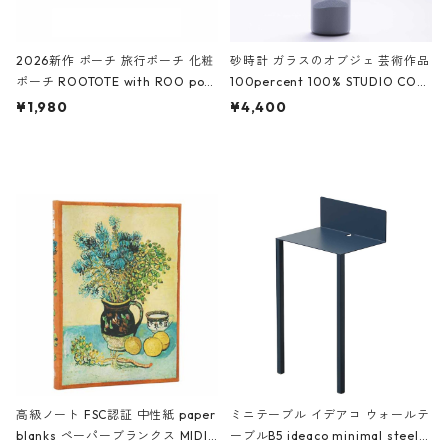
2026新作 ポーチ 旅行ポーチ 化粧
砂時計 ガラスのオブジェ 芸術作品
ポーチ ROOTOTE with ROO pou
100percent 100% STUDIO COH
ch 3532 ルートート WR.ポーチ.ラ
AKU Timeless 100パーセント ス
¥1,980
¥4,400
ミネート-W ピンク・ミント
タジオコハク タイムレス Gray グ
レー
高級ノート FSC認証 中性紙 paper
ミニテーブル イデアコ ウォールテ
blanks ペーパーブランクス MIDI
ーブルB5 ideaco minimal steel f