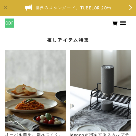
世界のスタンダード、TUBELOR 20th
推しアイテム特集
オーバル皿を、割れにくく、
ideacoが提案するスカルプチ