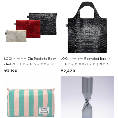
Black ジャン=ミッシェル・バスキ
ア/クラウン ブラック
LOQI ローキー Zip Pockets Recy
LOQI ローキー Recycled Bag ト
cled ポーチセット ジップポケット
ートバッグ エコバッグ 折りたたみ
ファスナーポーチ 撥水加工 トラベ
大きめ 撥水加工 収納ポーチ CRO
¥3,190
¥2,420
ルポーチ 化粧ポーチ 3点セット C
CODILE/Black クロコダイル/ブラ
ROCODILE/Black,Burgundy,Off
ック
White クロコダイル/ブラック、バ
ーガンディー、オフホワイト