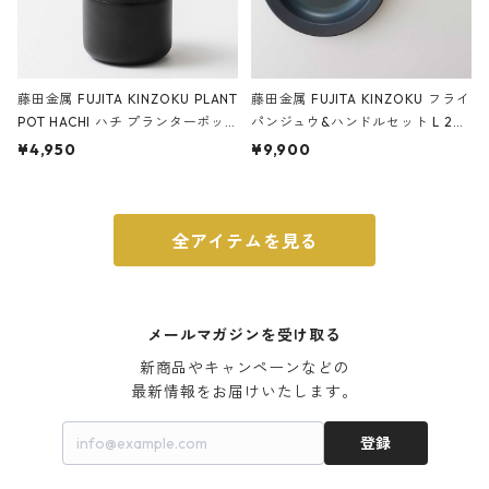
藤田金属 FUJITA KINZOKU PLANT
藤田金属 FUJITA KINZOKU フライ
POT HACHI ハチ プランターポッ
パンジュウ&ハンドルセット L 24c
ト 3号 ブラック
m ガス火・IH対応 鉄フライパン
¥4,950
¥9,900
ウォルナット
全アイテムを見る
メールマガジンを受け取る
新商品やキャンペーンなどの

最新情報をお届けいたします。
登録