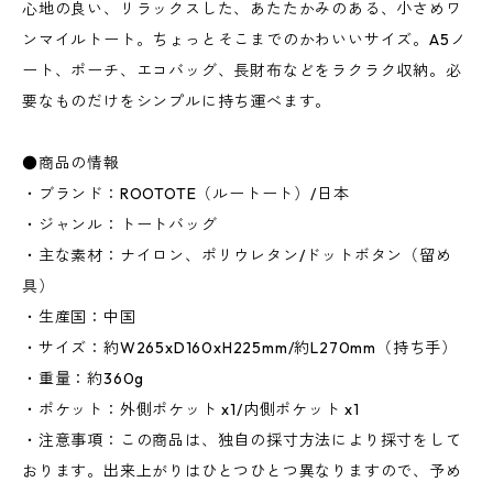
心地の良い、リラックスした、あたたかみのある、小さめワ
ンマイルトート。ちょっとそこまでのかわいいサイズ。A5ノ
ート、ポーチ、エコバッグ、長財布などをラクラク収納。必
要なものだけをシンプルに持ち運べます。
●商品の情報
・ブランド：ROOTOTE（ルートート）/日本
・ジャンル：トートバッグ
・主な素材：ナイロン、ポリウレタン/ドットボタン（留め
具）
・生産国：中国
・サイズ：約W265xD160xH225mm/約L270mm（持ち手）
・重量：約360g
・ポケット：外側ポケット x1/内側ポケット x1
・注意事項：この商品は、独自の採寸方法により採寸をして
おります。出来上がりはひとつひとつ異なりますので、予め