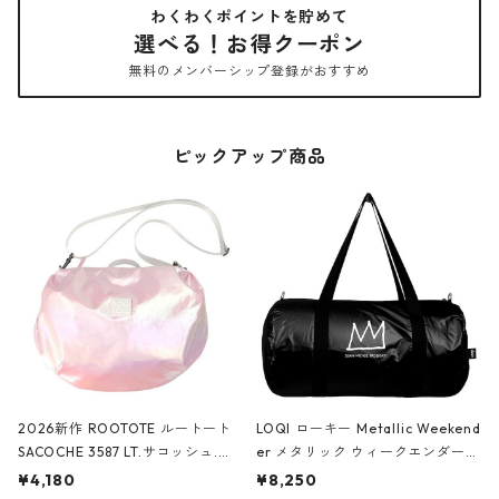
わくわくポイントを貯めて
選べる！お得クーポン
無料のメンバーシップ登録がおすすめ
ピックアップ商品
2026新作 ROOTOTE ルートート
LOQI ローキー Metallic Weekend
SACOCHE 3587 LT.サコッシュ.ル
er メタリック ウィークエンダー
ミエ-B ショルダーバッグ グロスピ
ボストンバッグ ショルダーバッグ
¥4,180
¥8,250
ンク
JEAN-MICHEL BASQUIAT/Crown