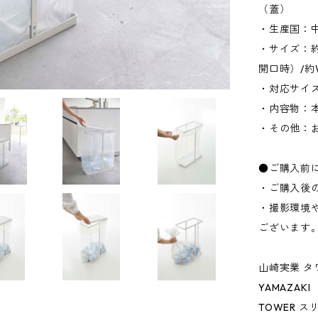
（蓋）
・生産国：
・サイズ：約W
開口時）/約
・対応サイズ
・内容物：
・その他：
●ご購入前
・ご購入後
・撮影環境
ございます
山崎実業 タ
YAMAZAKI
TOWER 