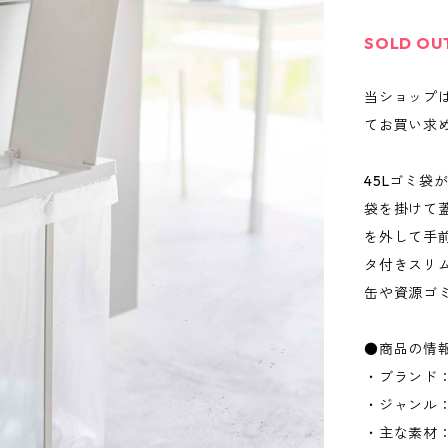
SOLD OU
当ショップ
てお買い求
45Lゴミ
袋を掛けて
を外して手
タ付きスリ
缶や資源ゴ
●商品の情
・ブランド：
・ジャンル
・主な素材