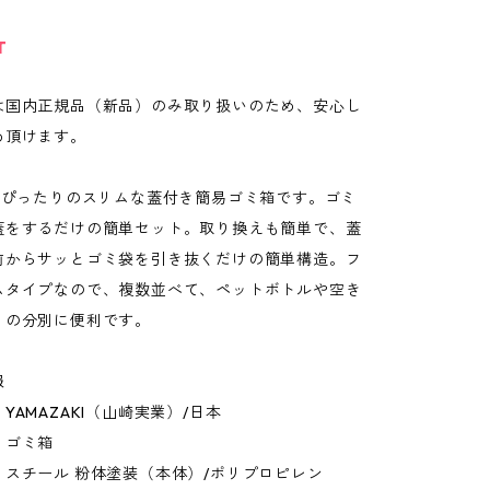
T
は国内正規品（新品）のみ取り扱いのため、安心し
め頂けます。
袋がぴったりのスリムな蓋付き簡易ゴミ箱です。ゴミ
蓋をするだけの簡単セット。取り換えも簡単で、蓋
前からサッとゴミ袋を引き抜くだけの簡単構造。フ
ムタイプなので、複数並べて、ペットボトルや空き
ミの分別に便利です。
報
YAMAZAKI（山崎実業）/日本
：ゴミ箱
：スチール 粉体塗装（本体）/ポリプロピレン