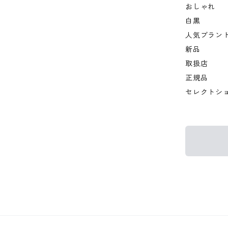
おしゃれ
白黒
人気ブラン
新品
取扱店
正規品
セレクトシ