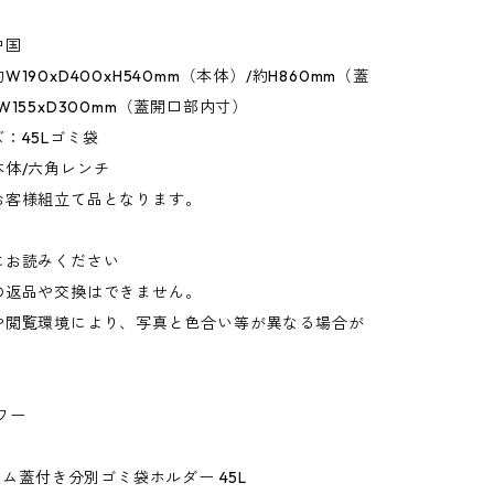
中国
190xD400xH540mm（本体）/約H860mm（蓋
W155xD300mm（蓋開口部内寸）
：45Lゴミ袋
本体/六角レンチ
お客様組立て品となります。
にお読みください
の返品や交換はできません。
や閲覧環境により、写真と色合い等が異なる場合が
。
ワー
スリム蓋付き分別ゴミ袋ホルダー 45L