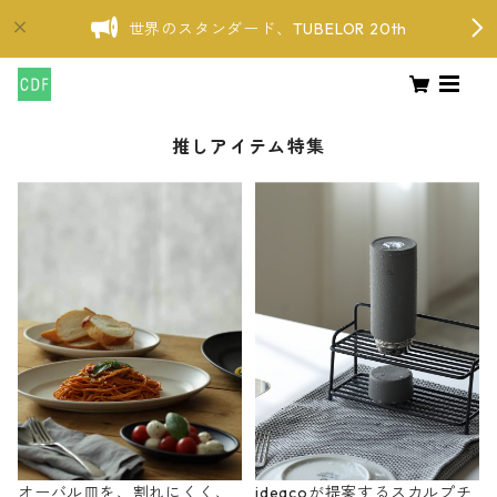
世界のスタンダード、TUBELOR 20th
推しアイテム特集
オーバル皿を、割れにくく、
ideacoが提案するスカルプチ