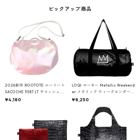
ピックアップ商品
2026新作 ROOTOTE ルートート
LOQI ローキー Metallic Weekend
SACOCHE 3587 LT.サコッシュ.ル
er メタリック ウィークエンダー
ミエ-B ショルダーバッグ グロスピ
ボストンバッグ ショルダーバッグ
¥4,180
¥8,250
ンク
JEAN-MICHEL BASQUIAT/Crown
Black ジャン=ミッシェル・バスキ
ア/クラウン ブラック