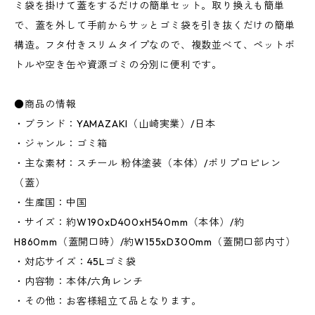
ミ袋を掛けて蓋をするだけの簡単セット。取り換えも簡単
で、蓋を外して手前からサッとゴミ袋を引き抜くだけの簡単
構造。フタ付きスリムタイプなので、複数並べて、ペットボ
トルや空き缶や資源ゴミの分別に便利です。
●商品の情報
・ブランド：YAMAZAKI（山崎実業）/日本
・ジャンル：ゴミ箱
・主な素材：スチール 粉体塗装（本体）/ポリプロピレン
（蓋）
・生産国：中国
・サイズ：約W190xD400xH540mm（本体）/約
H860mm（蓋開口時）/約W155xD300mm（蓋開口部内寸）
・対応サイズ：45Lゴミ袋
・内容物：本体/六角レンチ
・その他：お客様組立て品となります。