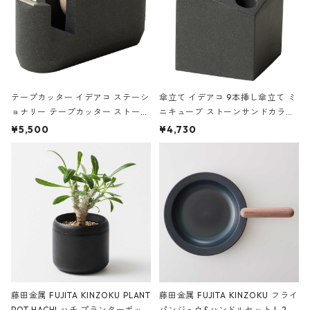
テープカッター イデアコ ステーシ
傘立て イデアコ 9本挿し傘立て ミ
ョナリー テープカッター ストーン
ニキューブ ストーンサンドカラー
サンドカラー 石調 ideaco Station
石調 ideaco Umbrella Stand CUB
¥5,500
¥4,730
ery tape cutter ストーンサンド
E ストーンサンドブラック
ブラック
藤田金属 FUJITA KINZOKU PLANT
藤田金属 FUJITA KINZOKU フライ
POT HACHI ハチ プランターポッ
パンジュウ&ハンドルセット L 24c