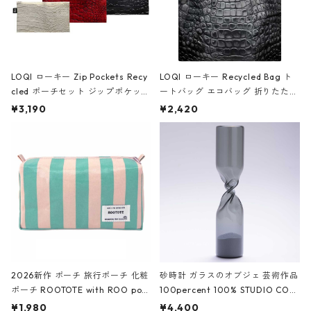
LOQI ローキー Zip Pockets Recy
LOQI ローキー Recycled Bag ト
cled ポーチセット ジップポケット
ートバッグ エコバッグ 折りたたみ
ファスナーポーチ 撥水加工 トラベ
大きめ 撥水加工 収納ポーチ CRO
¥3,190
¥2,420
ルポーチ 化粧ポーチ 3点セット C
CODILE/Black クロコダイル/ブラ
ROCODILE/Black,Burgundy,Off
ック
White クロコダイル/ブラック、バ
ーガンディー、オフホワイト
2026新作 ポーチ 旅行ポーチ 化粧
砂時計 ガラスのオブジェ 芸術作品
ポーチ ROOTOTE with ROO pou
100percent 100% STUDIO COH
ch 3532 ルートート WR.ポーチ.ラ
AKU Timeless 100パーセント ス
¥1,980
¥4,400