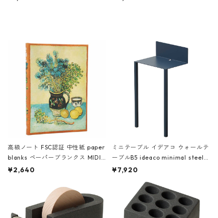
ミネート-W ピンク・ミント
タジオコハク タイムレス Gray グ
レー
高級ノート FSC認証 中性紙 paper
ミニテーブル イデアコ ウォールテ
blanks ペーパーブランクス MIDI
ーブルB5 ideaco minimal steel f
ハードカバー 罫線 ヴァン・ゴッホ
urniture WALL Table B5 ネイビー
¥2,640
¥7,920
の静物画