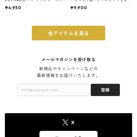
ト 3号 ブラック
m ガス火・IH対応 鉄フライパン
¥4,950
¥9,900
ウォルナット
全アイテムを見る
メールマガジンを受け取る
新商品やキャンペーンなどの

最新情報をお届けいたします。
登録
X