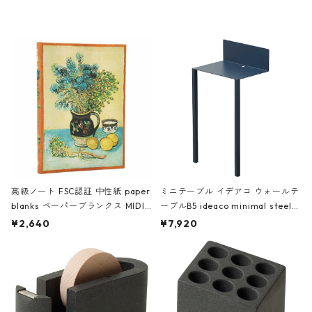
レー
高級ノート FSC認証 中性紙 paper
ミニテーブル イデアコ ウォールテ
blanks ペーパーブランクス MIDI
ーブルB5 ideaco minimal steel f
ハードカバー 罫線 ヴァン・ゴッホ
urniture WALL Table B5 ネイビー
¥2,640
¥7,920
の静物画