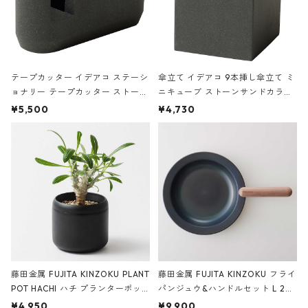
テープカッター イデアコ ステーシ
傘立て イデアコ 9本挿し傘立て ミ
ョナリー テープカッター ストーン
ニキューブ ストーンサンドカラー
サンドカラー 石調 ideaco Station
石調 ideaco Umbrella Stand CUB
¥5,500
¥4,730
ery tape cutter ストーンサンド
E ストーンサンドブラック
ブラック
藤田金属 FUJITA KINZOKU PLANT
藤田金属 FUJITA KINZOKU フライ
POT HACHI ハチ プランターポッ
パンジュウ&ハンドルセット L 24c
ト 3号 ブラック
m ガス火・IH対応 鉄フライパン
¥4,950
¥9,900