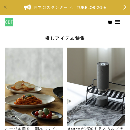
世界のスタンダード、TUBELOR 20th
推しアイテム特集
オーバル皿を、割れにくく、
ideacoが提案するスカルプチ