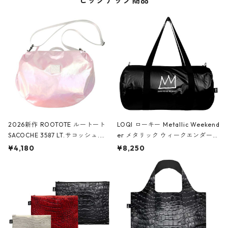
ピックアップ商品
2026新作 ROOTOTE ルートート
LOQI ローキー Metallic Weekend
SACOCHE 3587 LT.サコッシュ.ル
er メタリック ウィークエンダー
ミエ-B ショルダーバッグ グロスピ
ボストンバッグ ショルダーバッグ
¥4,180
¥8,250
ンク
JEAN-MICHEL BASQUIAT/Crown
Black ジャン=ミッシェル・バスキ
ア/クラウン ブラック