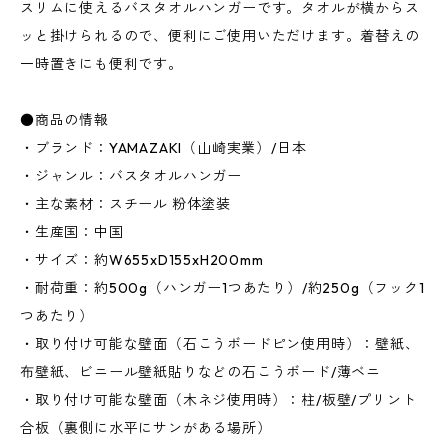
スリムに使えるバスタオルハンガーです。タオルが横からス
ッと掛けられるので、便利にご使用いただけます。着替えの
一時置きにも便利です。
●商品の情報
・ブランド：YAMAZAKI（山崎実業）/日本
・ジャンル：バスタオルハンガー
・主な素材：スチール 粉体塗装
・生産国：中国
・サイズ：約W655xD155xH200mm
・耐荷重：約500g（ハンガー1つあたり）/約250g（フック1
つあたり）
・取り付け可能な壁面（石こうボードピン使用時）：壁紙、
布壁紙、ビニール壁紙貼りなどの石こうボード/薄ベニ
・取り付け可能な壁面（木ネジ使用時）：柱/板壁/プリント
合板（裏側に水平にサンがある場所）