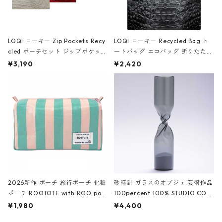
LOQI ローキー Zip Pockets Recy
LOQI ローキー Recycled Bag ト
cled ポーチセット ジップポケット
ートバッグ エコバッグ 折りたたみ
ファスナーポーチ 撥水加工 トラベ
大きめ 撥水加工 収納ポーチ CRO
¥3,190
¥2,420
ルポーチ 化粧ポーチ 3点セット C
CODILE/Black クロコダイル/ブラ
ROCODILE/Black,Burgundy,Off
ック
White クロコダイル/ブラック、バ
ーガンディー、オフホワイト
2026新作 ポーチ 旅行ポーチ 化粧
砂時計 ガラスのオブジェ 芸術作品
ポーチ ROOTOTE with ROO pou
100percent 100% STUDIO COH
ch 3532 ルートート WR.ポーチ.ラ
AKU Timeless 100パーセント ス
¥1,980
¥4,400
ミネート-W ピンク・ミント
タジオコハク タイムレス Gray グ