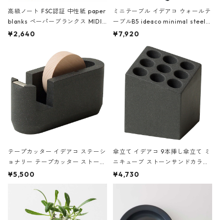
高級ノート FSC認証 中性紙 paper
ミニテーブル イデアコ ウォールテ
blanks ペーパーブランクス MIDI
ーブルB5 ideaco minimal steel f
ハードカバー 罫線 ヴァン・ゴッホ
urniture WALL Table B5 ネイビー
¥2,640
¥7,920
の静物画
テープカッター イデアコ ステーシ
傘立て イデアコ 9本挿し傘立て ミ
ョナリー テープカッター ストーン
ニキューブ ストーンサンドカラー
サンドカラー 石調 ideaco Station
石調 ideaco Umbrella Stand CUB
¥5,500
¥4,730
ery tape cutter ストーンサンド
E ストーンサンドブラック
ブラック