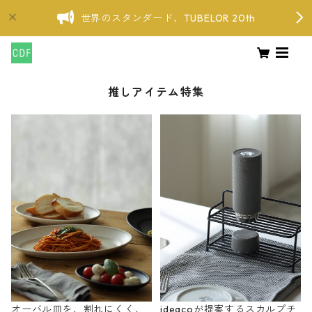
世界のスタンダード、TUBELOR 20th
推しアイテム特集
オーバル皿を、割れにくく、
ideacoが提案するスカルプチ