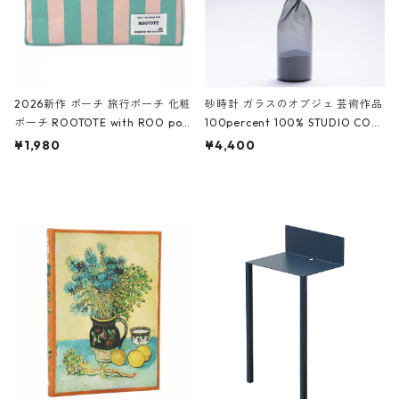
2026新作 ポーチ 旅行ポーチ 化粧
砂時計 ガラスのオブジェ 芸術作品
ポーチ ROOTOTE with ROO pou
100percent 100% STUDIO COH
ch 3532 ルートート WR.ポーチ.ラ
AKU Timeless 100パーセント ス
¥1,980
¥4,400
ミネート-W ピンク・ミント
タジオコハク タイムレス Gray グ
レー