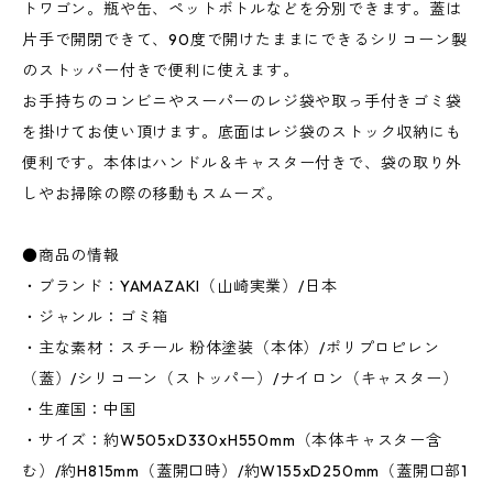
トワゴン。瓶や缶、ペットボトルなどを分別できます。蓋は
片手で開閉できて、90度で開けたままにできるシリコーン製
のストッパー付きで便利に使えます。
お手持ちのコンビニやスーパーのレジ袋や取っ手付きゴミ袋
を掛けてお使い頂けます。底面はレジ袋のストック収納にも
便利です。本体はハンドル＆キャスター付きで、袋の取り外
しやお掃除の際の移動もスムーズ。
●商品の情報
・ブランド：YAMAZAKI（山崎実業）/日本
・ジャンル：ゴミ箱
・主な素材：スチール 粉体塗装（本体）/ポリプロピレン
（蓋）/シリコーン（ストッパー）/ナイロン（キャスター）
・生産国：中国
・サイズ：約W505xD330xH550mm（本体キャスター含
む）/約H815mm（蓋開口時）/約W155xD250mm（蓋開口部1