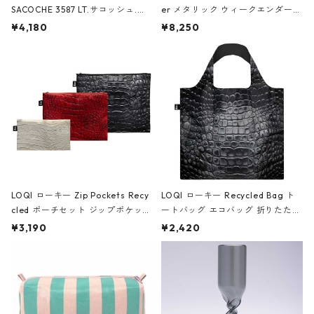
SACOCHE 3587 LT.サコッシュ.ル
er メタリック ウィークエンダー
ミエ-B ショルダーバッグ グロスピ
ボストンバッグ ショルダーバッグ
¥4,180
¥8,250
ンク
JEAN-MICHEL BASQUIAT/Crown
Black ジャン=ミッシェル・バスキ
ア/クラウン ブラック
LOQI ローキー Zip Pockets Recy
LOQI ローキー Recycled Bag ト
cled ポーチセット ジップポケット
ートバッグ エコバッグ 折りたたみ
ファスナーポーチ 撥水加工 トラベ
大きめ 撥水加工 収納ポーチ CRO
¥3,190
¥2,420
ルポーチ 化粧ポーチ 3点セット C
CODILE/Black クロコダイル/ブラ
ROCODILE/Black,Burgundy,Off
ック
White クロコダイル/ブラック、バ
ーガンディー、オフホワイト