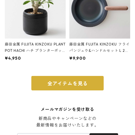
藤田金属 FUJITA KINZOKU PLANT
藤田金属 FUJITA KINZOKU フライ
POT HACHI ハチ プランターポッ
パンジュウ&ハンドルセット L 24c
ト 3号 ブラック
m ガス火・IH対応 鉄フライパン
¥4,950
¥9,900
ウォルナット
全アイテムを見る
メールマガジンを受け取る
新商品やキャンペーンなどの

最新情報をお届けいたします。