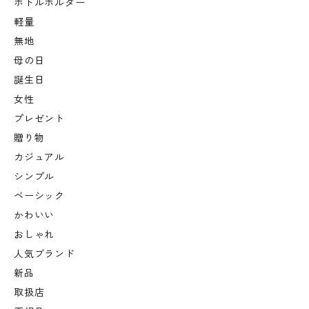
ボトルホルダー
軽量
無地
母の日
誕生日
女性
プレゼント
贈り物
カジュアル
シンプル
ベーシック
かわいい
おしゃれ
人気ブランド
新品
取扱店