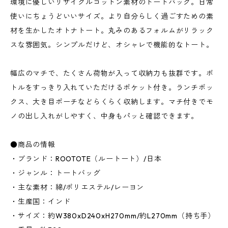
環境に優しいリサイクルコットン素材のトートバッグ。日常
使いにちょうどいいサイズ。より自分らしく過ごすための素
材を生かしたオトナトート。丸みのあるフォルムがリラック
スな雰囲気。シンプルだけど、オシャレで機能的なトート。
幅広のマチで、たくさん荷物が入って収納力も抜群です。ボ
トルをすっきり入れていただけるポケット付き。ランチボッ
クス、大き目ポーチなどらくらく収納します。マチ付きでモ
ノの出し入れがしやすく、中身もパッと確認できます。
●商品の情報
・ブランド：ROOTOTE（ルートート）/日本
・ジャンル：トートバッグ
・主な素材：綿/ポリエステル/レーヨン
・生産国：インド
・サイズ：約W380xD240xH270mm/約L270mm（持ち手）