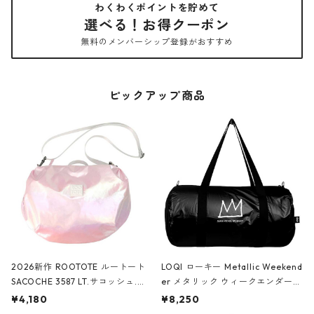
わくわくポイントを貯めて
選べる！お得クーポン
無料のメンバーシップ登録がおすすめ
ピックアップ商品
2026新作 ROOTOTE ルートート
LOQI ローキー Metallic Weekend
SACOCHE 3587 LT.サコッシュ.ル
er メタリック ウィークエンダー
ミエ-B ショルダーバッグ グロスピ
ボストンバッグ ショルダーバッグ
¥4,180
¥8,250
ンク
JEAN-MICHEL BASQUIAT/Crown