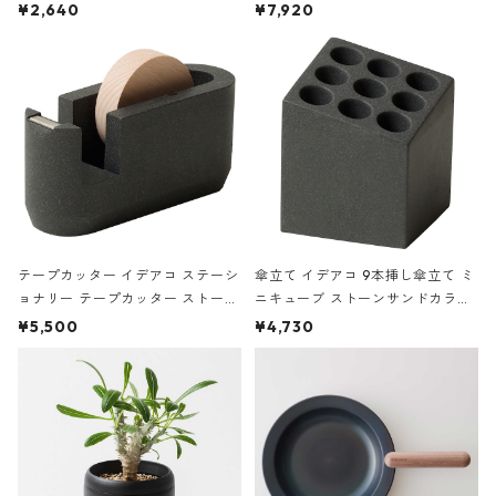
ハードカバー 罫線 ヴァン・ゴッホ
urniture WALL Table B5 ネイビー
¥2,640
¥7,920
の静物画
テープカッター イデアコ ステーシ
傘立て イデアコ 9本挿し傘立て ミ
ョナリー テープカッター ストーン
ニキューブ ストーンサンドカラー
サンドカラー 石調 ideaco Station
石調 ideaco Umbrella Stand CUB
¥5,500
¥4,730
ery tape cutter ストーンサンド
E ストーンサンドブラック
ブラック