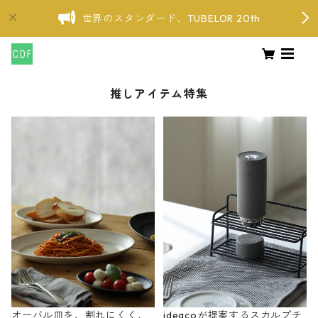
世界のスタンダード、TUBELOR 20th
推しアイテム特集
オーバル皿を、割れにくく、
ideacoが提案するスカルプチ