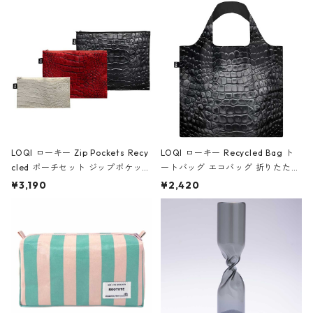
Black ジャン=ミッシェル・バスキ
ア/クラウン ブラック
LOQI ローキー Zip Pockets Recy
LOQI ローキー Recycled Bag ト
cled ポーチセット ジップポケット
ートバッグ エコバッグ 折りたたみ
ファスナーポーチ 撥水加工 トラベ
大きめ 撥水加工 収納ポーチ CRO
¥3,190
¥2,420
ルポーチ 化粧ポーチ 3点セット C
CODILE/Black クロコダイル/ブラ
ROCODILE/Black,Burgundy,Off
ック
White クロコダイル/ブラック、バ
ーガンディー、オフホワイト