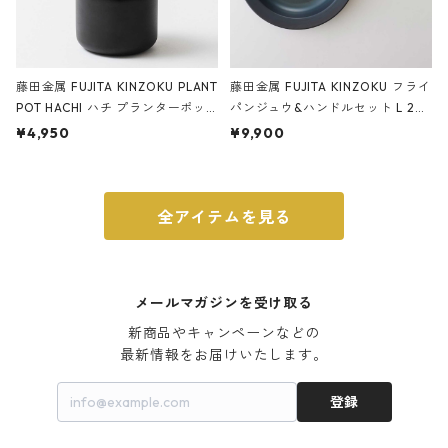
藤田金属 FUJITA KINZOKU PLANT
藤田金属 FUJITA KINZOKU フライ
POT HACHI ハチ プランターポッ
パンジュウ&ハンドルセット L 24c
ト 3号 ブラック
m ガス火・IH対応 鉄フライパン
¥4,950
¥9,900
ウォルナット
全アイテムを見る
メールマガジンを受け取る
新商品やキャンペーンなどの

最新情報をお届けいたします。
登録