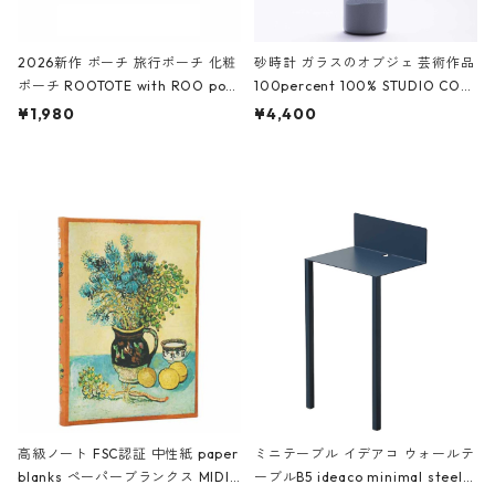
2026新作 ポーチ 旅行ポーチ 化粧
砂時計 ガラスのオブジェ 芸術作品
ポーチ ROOTOTE with ROO pou
100percent 100% STUDIO COH
ch 3532 ルートート WR.ポーチ.ラ
AKU Timeless 100パーセント ス
¥1,980
¥4,400
ミネート-W ピンク・ミント
タジオコハク タイムレス Gray グ
レー
高級ノート FSC認証 中性紙 paper
ミニテーブル イデアコ ウォールテ
blanks ペーパーブランクス MIDI
ーブルB5 ideaco minimal steel f