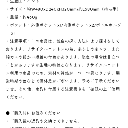
・生産国：インド
・サイズ：約W480xD240xH320mm/約L580mm（持ち手）
・重量：約460g
・ポケット：外側ポケット x1/内側ポケット x2/ボトルホルダ
ー x1
・注意事項：この商品は、独自の採寸方法により採寸をして
おります。リサイクルコットンの為、糸ふしや糸ムラ、また
綿カスや細かい繊維の付着があります。淡色の場合は目立つ
ことがありますが生地の特性となります。リサイクルコット
ン利用の商品のため、素材の質感が一つ一つ異なります。製
造時期や色などで個体差がございます。予めご了承ください
ませ。その他、商品に付属する注意書きをご確認の上ご使用
ください。
●ご購入前にお読みください
・ご購入後の返品や交換はできません。