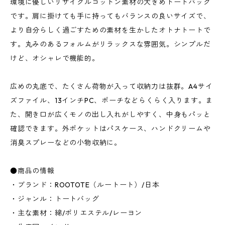
環境に優しいリサイクルコットン素材の大きめトートバッグ
です。肩に掛けても手に持ってもバランスの良いサイズで、
より自分らしく過ごすための素材を生かしたオトナトートで
す。丸みのあるフォルムがリラックスな雰囲気。シンプルだ
けど、オシャレで機能的。
広めの丸底で、たくさん荷物が入って収納力は抜群。A4サイ
ズファイル、13インチPC、ポーチなどらくらく入ります。ま
た、開き口が広くモノの出し入れがしやすく、中身もパッと
確認できます。外ポケットはパスケース、ハンドクリームや
消臭スプレーなどの小物収納に。
●商品の情報
・ブランド：ROOTOTE（ルートート）/日本
・ジャンル：トートバッグ
・主な素材：綿/ポリエステル/レーヨン