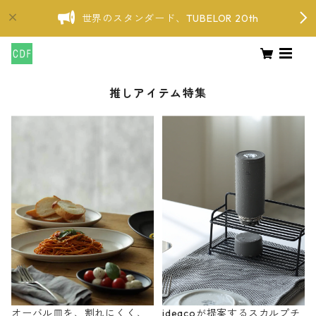
世界のスタンダード、TUBELOR 20th
推しアイテム特集
オーバル皿を、割れにくく、
ideacoが提案するスカルプチ