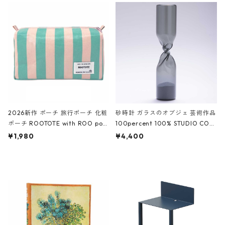
ルポーチ 化粧ポーチ 3点セット C
CODILE/Black クロコダイル/ブラ
ROCODILE/Black,Burgundy,Off
ック
White クロコダイル/ブラック、バ
ーガンディー、オフホワイト
2026新作 ポーチ 旅行ポーチ 化粧
砂時計 ガラスのオブジェ 芸術作品
ポーチ ROOTOTE with ROO pou
100percent 100% STUDIO COH
ch 3532 ルートート WR.ポーチ.ラ
AKU Timeless 100パーセント ス
¥1,980
¥4,400
ミネート-W ピンク・ミント
タジオコハク タイムレス Gray グ
レー