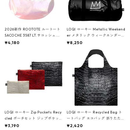
2026新作 ROOTOTE ルートート
LOQI ローキー Metallic Weekend
SACOCHE 3587 LT.サコッシュ.ル
er メタリック ウィークエンダー
ミエ-B ショルダーバッグ グロスピ
ボストンバッグ ショルダーバッグ
¥4,180
¥8,250
ンク
JEAN-MICHEL BASQUIAT/Crown
Black ジャン=ミッシェル・バスキ
ア/クラウン ブラック
LOQI ローキー Zip Pockets Recy
LOQI ローキー Recycled Bag ト
cled ポーチセット ジップポケット
ートバッグ エコバッグ 折りたたみ
ファスナーポーチ 撥水加工 トラベ
大きめ 撥水加工 収納ポーチ CRO
¥3,190
¥2,420