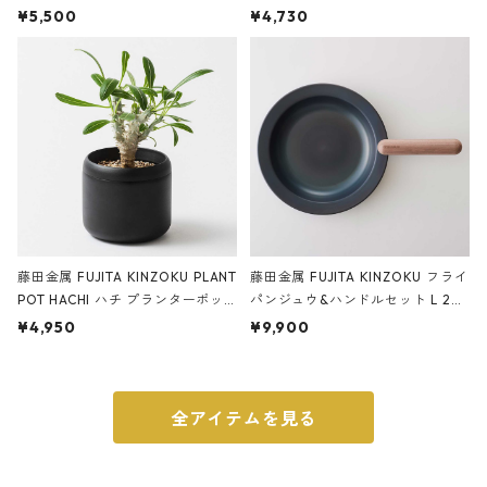
サンドカラー 石調 ideaco Station
石調 ideaco Umbrella Stand CUB
¥5,500
¥4,730
ery tape cutter ストーンサンド
E ストーンサンドブラック
ブラック
藤田金属 FUJITA KINZOKU PLANT
藤田金属 FUJITA KINZOKU フライ
POT HACHI ハチ プランターポッ
パンジュウ&ハンドルセット L 24c
ト 3号 ブラック
m ガス火・IH対応 鉄フライパン
¥4,950
¥9,900
ウォルナット
全アイテムを見る