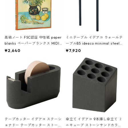
高級ノート FSC認証 中性紙 paper
ミニテーブル イデアコ ウォールテ
blanks ペーパーブランクス MIDI
ーブルB5 ideaco minimal steel f
ハードカバー 罫線 ヴァン・ゴッホ
urniture WALL Table B5 ネイビー
¥2,640
¥7,920
の静物画
テープカッター イデアコ ステーシ
傘立て イデアコ 9本挿し傘立て ミ
ョナリー テープカッター ストーン
ニキューブ ストーンサンドカラー