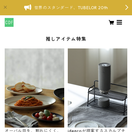
世界のスタンダード、TUBELOR 20th
推しアイテム特集
オーバル皿を、割れにくく、
ideacoが提案するスカルプチ