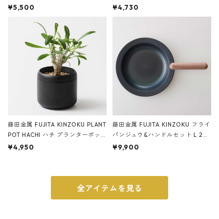
サンドカラー 石調 ideaco Station
石調 ideaco Umbrella Stand CUB
¥5,500
¥4,730
ery tape cutter ストーンサンド
E ストーンサンドブラック
ブラック
藤田金属 FUJITA KINZOKU PLANT
藤田金属 FUJITA KINZOKU フライ
POT HACHI ハチ プランターポッ
パンジュウ&ハンドルセット L 24c
ト 3号 ブラック
m ガス火・IH対応 鉄フライパン
¥4,950
¥9,900
ウォルナット
全アイテムを見る