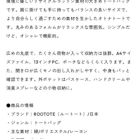
環境に優しいリサイクルコットン素材の大きめトートバッグ
です。肩に掛けても手に持ってもバランスの良いサイズで、
より自分らしく過ごすための素材を生かしたオトナトートで
す。丸みのあるフォルムがリラックスな雰囲気。シンプルだ
けど、オシャレで機能的。
広めの丸底で、たくさん荷物が入って収納力は抜群。A4サイ
ズファイル、13インチPC、ポーチなどらくらく入ります。ま
た、開き口が広くモノの出し入れがしやすく、中身もパッと
確認できます。外ポケットはパスケース、ハンドクリームや
消臭スプレーなどの小物収納に。
●商品の情報
・ブランド：ROOTOTE（ルートート）/日本
・ジャンル：トートバッグ
・主な素材：綿/ポリエステル/レーヨン