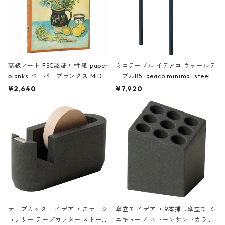
高級ノート FSC認証 中性紙 paper
ミニテーブル イデアコ ウォールテ
blanks ペーパーブランクス MIDI
ーブルB5 ideaco minimal steel f
ハードカバー 罫線 ヴァン・ゴッホ
urniture WALL Table B5 ネイビー
¥2,640
¥7,920
の静物画
テープカッター イデアコ ステーシ
傘立て イデアコ 9本挿し傘立て ミ
ョナリー テープカッター ストーン
ニキューブ ストーンサンドカラー