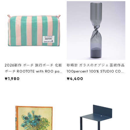
ルポーチ 化粧ポーチ 3点セット C
CODILE/Black クロコダイル/ブラ
ROCODILE/Black,Burgundy,Off
ック
White クロコダイル/ブラック、バ
ーガンディー、オフホワイト
2026新作 ポーチ 旅行ポーチ 化粧
砂時計 ガラスのオブジェ 芸術作品
ポーチ ROOTOTE with ROO pou
100percent 100% STUDIO COH
ch 3532 ルートート WR.ポーチ.ラ
AKU Timeless 100パーセント ス
¥1,980
¥4,400
ミネート-W ピンク・ミント
タジオコハク タイムレス Gray グ
レー