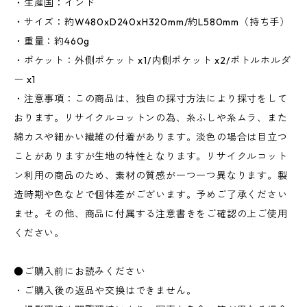
・生産国：インド
・サイズ：約W480xD240xH320mm/約L580mm（持ち手）
・重量：約460g
・ポケット：外側ポケット x1/内側ポケット x2/ボトルホルダ
ー x1
・注意事項：この商品は、独自の採寸方法により採寸をして
おります。リサイクルコットンの為、糸ふしや糸ムラ、また
綿カスや細かい繊維の付着があります。淡色の場合は目立つ
ことがありますが生地の特性となります。リサイクルコット
ン利用の商品のため、素材の質感が一つ一つ異なります。製
造時期や色などで個体差がございます。予めご了承ください
ませ。その他、商品に付属する注意書きをご確認の上ご使用
ください。
●ご購入前にお読みください
・ご購入後の返品や交換はできません。