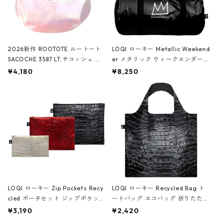
2026新作 ROOTOTE ルートート
LOQI ローキー Metallic Weekend
SACOCHE 3587 LT.サコッシュ.ル
er メタリック ウィークエンダー
ミエ-B ショルダーバッグ グロスピ
ボストンバッグ ショルダーバッグ
¥4,180
¥8,250
ンク
JEAN-MICHEL BASQUIAT/Crown
Black ジャン=ミッシェル・バスキ
ア/クラウン ブラック
LOQI ローキー Zip Pockets Recy
LOQI ローキー Recycled Bag ト
cled ポーチセット ジップポケット
ートバッグ エコバッグ 折りたたみ
ファスナーポーチ 撥水加工 トラベ
大きめ 撥水加工 収納ポーチ CRO
¥3,190
¥2,420