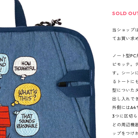
SOLD OU
当ショップ
てお買い求
ノート型P
ピモッテ。
す。シーン
るトートにも
型についた
出し入れで
外側にはA
3つに区切
どの周辺機
ップをつけ