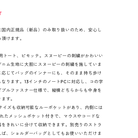
T
は国内正規品（新品）のみ取り扱いのため、安心し
め頂けます。
C用トート、ピモッテ。スヌーピーの刺繍がかわいい
デニム生地に大胆にスヌーピーの刺繍を施していま
に応じてバッグのインナーにも、そのまま持ち歩け
なります。13インチのノートPCに対応し、コの字
ダブルファスナー仕様で、縦横どちらからも中身を
きます。
4サイズも収納可能なルーポケットがあり、内側には
られたメッシュポケット付きで、マウスやコードな
器をきれいに分けて収納できます。別売りのストラ
れば、ショルダーバッグとしてもお使いいただけま