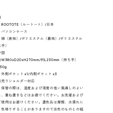
報
ROOTOTE（ルートート）/日本
：パソコンケース
：綿（表地）/ポリエステル（裏地）/ポリエステル
ち手）
中国
380xD20xH270mm/約L230mm（持ち手）
30g
外側ポケット x1/内側ポケット x3
別売りショルダー対応
：保管の際は、温度および湿度の低い風通しのよい
し、重ね置きなどはお避けください。お洗濯および
ご使用はお避けください。濃色品は摩擦、水濡れに
、色移りすることがありますので淡色のものとの組