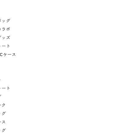
バッグ
コラボ
グッズ
トート
Cケース
ト
トート
グ
ーク
ッグ
ース
ッグ