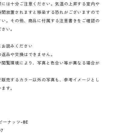
際には十分ご注意ください。気温の上昇する室内や
時間放置されますと移染する恐れがございますので
さい。その他、商品に付属する注意書きをご確認の
ださい。
にお読みください
の返品や交換はできません。
や閲覧環境により、写真と色合い等が異なる場合が
。
で販売するカラー以外の写真も、参考イメージとし
います。
.ピーナッツ-8E
07