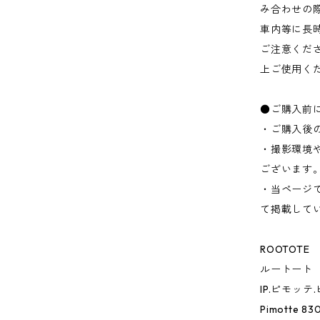
み合わせの
車内等に長
ご注意くだ
上ご使用く
●ご購入前
・ご購入後
・撮影環境
ございます
・当ページ
て掲載して
ROOTOTE
ルートート
IP.ピモッテ
Pimotte 83