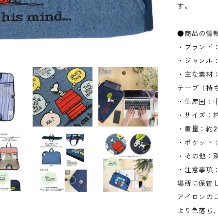
す。
●商品の情
・ブランド：
・ジャンル
・主な素材
テープ（持
・生産国：
・サイズ：約W
・重量：約2
・ポケット：
・その他：
・注意事項
場所に保管
アイロンの
より色落ち