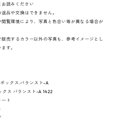
にお読みください
の返品や交換はできません。
や閲覧環境により、写真と色合い等が異なる場合が
。
で販売するカラー以外の写真も、参考イメージとし
います。
デ.ボックス.バランスト-A
ボックス バランスト-A 1422
トート
ト
グ