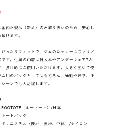
T
は国内正規品（新品）のみ取り扱いのため、安心し
め頂けます。
もぴったりフィットで、ジムのロッカーにちょうど
感です。付属の巾着は靴入れやアンダーウェア?入
ど、多目的にご使用いただけます。大きく開いて使
ジム用のバッグとしてはもちろん、通勤や通学、小
なシーンでも大活躍します。
報
ROOTOTE（ルートート）/日本
：トートバッグ
：ポリエステル（表地、裏地、中綿）/ナイロン