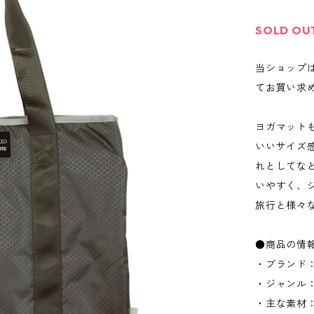
SOLD OU
当ショップ
てお買い求
ヨガマット
いいサイズ
れとしてな
いやすく、
旅行と様々
●商品の情
・ブランド：
・ジャンル
・主な素材