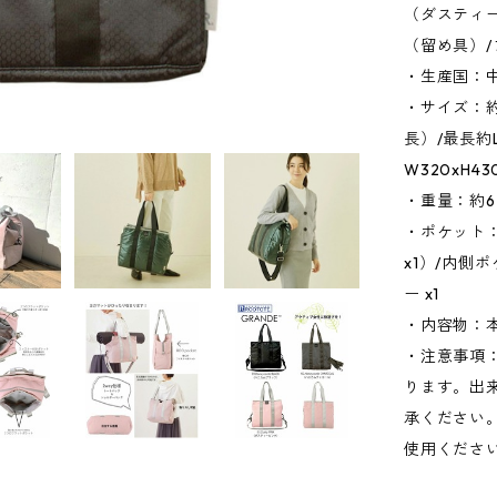
（ダスティ
（留め具）
・生産国：
・サイズ：約W
長）/最長約
W320xH4
・重量：約6
・ポケット：
x1）/内側
ー x1
・内容物：本
・注意事項
ります。出
承ください
使用くださ