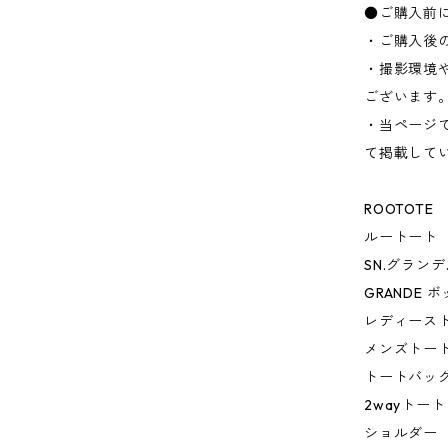
●ご購入前
・ご購入後
・撮影環境
ございます
・当ページ
て掲載して
ROOTOTE
ルートート
SN.グラン
GRANDE 
レディース
メンズトー
トートバッ
2wayトート
ショルダー