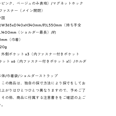
ーピンク、ベージュのみ表地）/マグネットホック
/ファスナー（メイン開閉）
中国
365xD140xH340mm/約L550mm（持ち手全
L1400mm（ショルダー最長）/約
30mm（巾着）
20g
外側ポケット x3（内ファスナー付きポケット
ポケット x6（内ファスナー付きポケット x1）/ホルダ
体/巾着袋/ショルダーストラップ
：この商品は、独自の採寸方法により採寸をしてお
来上がりはひとつひとつ異なりますので、予めご了
。その他、商品に付属する注意書きをご確認の上ご
い。