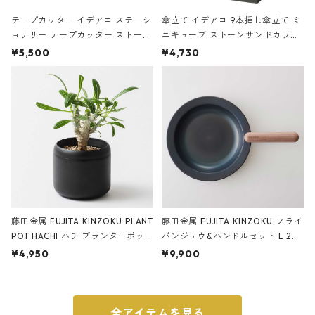
テープカッター イデアコ ステーシ
傘立て イデアコ 9本挿し傘立て ミ
ョナリー テープカッター ストーン
ニキューブ ストーンサンドカラー
サンドカラー 石調 ideaco Station
石調 ideaco Umbrella Stand CUB
¥5,500
¥4,730
ery tape cutter ストーンサンド
E ストーンサンドブラック
ブラック
藤田金属 FUJITA KINZOKU PLANT
藤田金属 FUJITA KINZOKU フライ
POT HACHI ハチ プランターポッ
パンジュウ&ハンドルセット L 24c
ト 3号 ブラック
m ガス火・IH対応 鉄フライパン
¥4,950
¥9,900
ウォルナット
全アイテムを見る