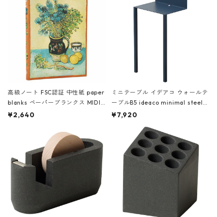
高級ノート FSC認証 中性紙 paper
ミニテーブル イデアコ ウォールテ
blanks ペーパーブランクス MIDI
ーブルB5 ideaco minimal steel f
ハードカバー 罫線 ヴァン・ゴッホ
urniture WALL Table B5 ネイビー
¥2,640
¥7,920
の静物画