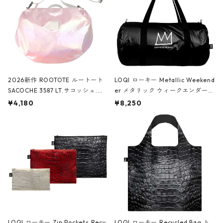
2026新作 ROOTOTE ルートート
LOQI ローキー Metallic Weekend
SACOCHE 3587 LT.サコッシュ.ル
er メタリック ウィークエンダー
ミエ-B ショルダーバッグ グロスピ
ボストンバッグ ショルダーバッグ
¥4,180
¥8,250
ンク
JEAN-MICHEL BASQUIAT/Crown
Black ジャン=ミッシェル・バスキ
ア/クラウン ブラック
LOQI ローキー Zip Pockets Recy
LOQI ローキー Recycled Bag ト