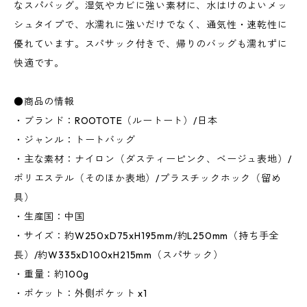
なスパバッグ。湿気やカビに強い素材に、水はけのよいメッ
シュタイプで、水濡れに強いだけでなく、通気性・速乾性に
優れています。スパサック付きで、帰りのバッグも濡れずに
快適です。
●商品の情報
・ブランド：ROOTOTE（ルートート）/日本
・ジャンル：トートバッグ
・主な素材：ナイロン（ダスティーピンク、ベージュ表地）/
ポリエステル（そのほか表地）/プラスチックホック（留め
具）
・生産国：中国
・サイズ：約W250xD75xH195mm/約L250mm（持ち手全
長）/約W335xD100xH215mm（スパサック）
・重量：約100g
・ポケット：外側ポケット x1