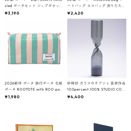
cled ポーチセット ジップポケット
ートバッグ エコバッグ 折りたたみ
ファスナーポーチ 撥水加工 トラベ
大きめ 撥水加工 収納ポーチ CRO
¥3,190
¥2,420
ルポーチ 化粧ポーチ 3点セット C
CODILE/Black クロコダイル/ブラ
ROCODILE/Black,Burgundy,Off
ック
White クロコダイル/ブラック、バ
ーガンディー、オフホワイト
2026新作 ポーチ 旅行ポーチ 化粧
砂時計 ガラスのオブジェ 芸術作品
ポーチ ROOTOTE with ROO pou
100percent 100% STUDIO COH
ch 3532 ルートート WR.ポーチ.ラ
AKU Timeless 100パーセント ス
¥1,980
¥4,400
ミネート-W ピンク・ミント
タジオコハク タイムレス Gray グ
レー