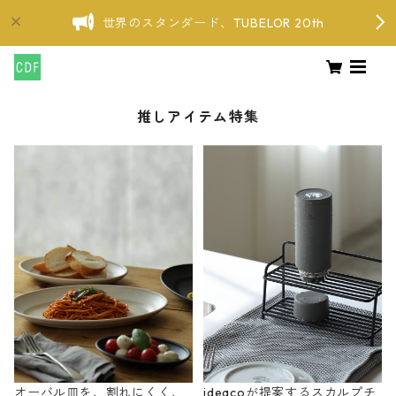
世界のスタンダード、TUBELOR 20th
推しアイテム特集
オーバル皿を、割れにくく、
ideacoが提案するスカルプチ