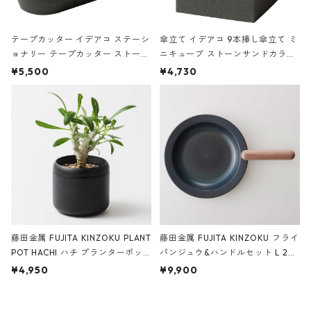
テープカッター イデアコ ステーシ
傘立て イデアコ 9本挿し傘立て ミ
ョナリー テープカッター ストーン
ニキューブ ストーンサンドカラー
サンドカラー 石調 ideaco Station
石調 ideaco Umbrella Stand CUB
¥5,500
¥4,730
ery tape cutter ストーンサンド
E ストーンサンドブラック
ブラック
藤田金属 FUJITA KINZOKU PLANT
藤田金属 FUJITA KINZOKU フライ
POT HACHI ハチ プランターポッ
パンジュウ&ハンドルセット L 24c
ト 3号 ブラック
m ガス火・IH対応 鉄フライパン
¥4,950
¥9,900
ウォルナット