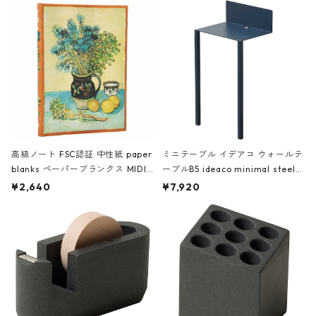
高級ノート FSC認証 中性紙 paper
ミニテーブル イデアコ ウォールテ
blanks ペーパーブランクス MIDI
ーブルB5 ideaco minimal steel f
ハードカバー 罫線 ヴァン・ゴッホ
urniture WALL Table B5 ネイビー
¥2,640
¥7,920
の静物画