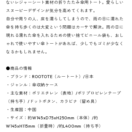
ないレジャーシート素材の折りたたみ傘用トート。愛らしい
スヌーピーデザインが気分を高めてくれます。
自分や周りの人、床を濡らしてしまうので、雨の日に濡れた
傘を持ち歩くのは大変という問題はカーサで解決。雨の日に
現れる濡れた傘を入れるための使い捨てビニール袋も、おし
ゃれで使いやすい傘トートがあれば、少しでもゴミが少なく
なるかもしれません。
●商品の情報
・ブランド：ROOTOTE（ルートート）/日本
・ジャンル：傘収納ケース
・主な素材：ポリエチレン（表地）/ポリプロピレンテープ
（持ち手）/ドットボタン、カラビナ（留め具）
・生産国：中国
・サイズ：約W145xD75xH250mm（本体）/約
W145xH115mm（折畳時）/約L400mm（持ち手）