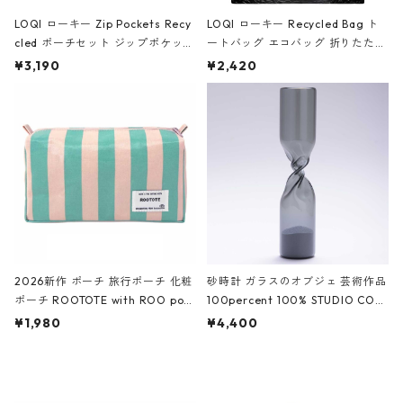
LOQI ローキー Zip Pockets Recy
LOQI ローキー Recycled Bag ト
cled ポーチセット ジップポケット
ートバッグ エコバッグ 折りたたみ
ファスナーポーチ 撥水加工 トラベ
大きめ 撥水加工 収納ポーチ CRO
¥3,190
¥2,420
ルポーチ 化粧ポーチ 3点セット C
CODILE/Black クロコダイル/ブラ
ROCODILE/Black,Burgundy,Off
ック
White クロコダイル/ブラック、バ
ーガンディー、オフホワイト
2026新作 ポーチ 旅行ポーチ 化粧
砂時計 ガラスのオブジェ 芸術作品
ポーチ ROOTOTE with ROO pou
100percent 100% STUDIO COH
ch 3532 ルートート WR.ポーチ.ラ
AKU Timeless 100パーセント ス
¥1,980
¥4,400
ミネート-W ピンク・ミント
タジオコハク タイムレス Gray グ
レー