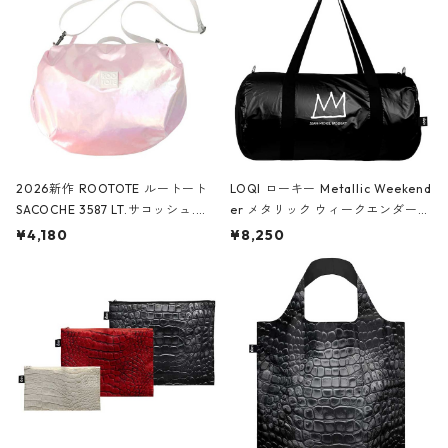
2026新作 ROOTOTE ルートート
LOQI ローキー Metallic Weekend
SACOCHE 3587 LT.サコッシュ.ル
er メタリック ウィークエンダー
ミエ-B ショルダーバッグ グロスピ
ボストンバッグ ショルダーバッグ
¥4,180
¥8,250
ンク
JEAN-MICHEL BASQUIAT/Crown
Black ジャン=ミッシェル・バスキ
ア/クラウン ブラック