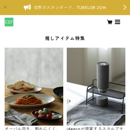
世界のスタンダード、TUBELOR 20th
推しアイテム特集
オーバル皿を、割れにくく、
ideacoが提案するスカルプチ