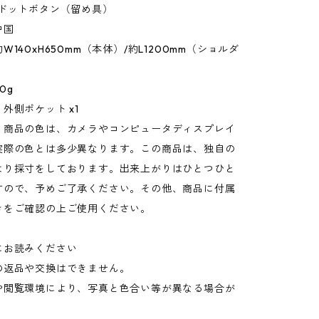
/ドットボタン（留め具）
中国
140xH650mm（本体）/約L1200mm（ショルダ
0g
外側ポケット x1
：商品の色は、カメラやコンピュータディスプレイ
実際の色とは多少異なります。この商品は、独自の
より採寸をしております。出来上がりはひとつひと
すので、予めご了承ください。その他、商品に付属
きをご確認の上ご使用ください。
にお読みください
の返品や交換はできません。
や閲覧環境により、写真と色合い等が異なる場合が
。