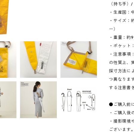
（持ち手）
・生産国：
・サイズ：約W
ー）
・重量：約9
・ポケット：
・注意事項
の性質上、
採寸方法に
つ異なりま
する注意書
●ご購入前
・ご購入後
・撮影環境
ございます