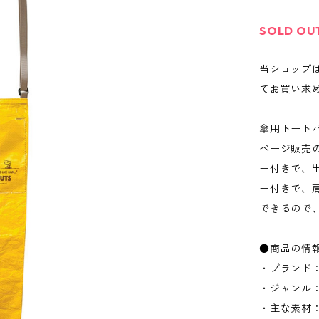
SOLD OU
当ショップ
てお買い求
傘用トート
ページ販売
ー付きで、
ー付きで、
できるので
●商品の情
・ブランド：
・ジャンル
・主な素材