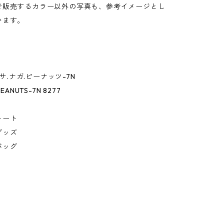
で販売するカラー以外の写真も、参考イメージとし
います。
カーサ.ナガ.ピーナッツ-7N
EANUTS-7N 8277
トート
グッズ
バッグ