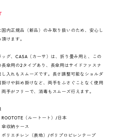
T
は国内正規品（新品）のみ取り扱いのため、安心し
め頂けます。
バッグ、CASA（カーサ）は、折り畳み用と、この
の長傘用の2タイプあり、長傘用はサイドファスナ
出し入れもスムーズです。長さ調整可能なショルダ
肩掛けや斜め掛けなど、両手をふさぐことなく使用
、両手がフリーで、消毒もスムーズ行えます。
報
ROOTOTE（ルートート）/日本
：傘収納ケース
：ポリエチレン（表地）/ポリプロピレンテープ