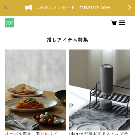
世界のスタンダード、TUBELOR 20th
推しアイテム特集
オーバル皿を、割れにくく、
ideacoが提案するスカルプチ