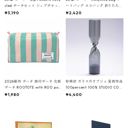
cled ポーチセット ジップポケット
ートバッグ エコバッグ 折りたたみ
ファスナーポーチ 撥水加工 トラベ
大きめ 撥水加工 収納ポーチ CRO
¥3,190
¥2,420
ルポーチ 化粧ポーチ 3点セット C
CODILE/Black クロコダイル/ブラ
ROCODILE/Black,Burgundy,Off
ック
White クロコダイル/ブラック、バ
ーガンディー、オフホワイト
2026新作 ポーチ 旅行ポーチ 化粧
砂時計 ガラスのオブジェ 芸術作品
ポーチ ROOTOTE with ROO pou
100percent 100% STUDIO COH
ch 3532 ルートート WR.ポーチ.ラ
AKU Timeless 100パーセント ス
¥1,980
¥4,400
ミネート-W ピンク・ミント
タジオコハク タイムレス Gray グ
レー