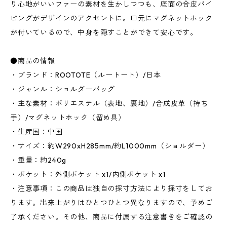
り心地がいいファーの素材を生かしつつも、底面の合皮パイ
ピングがデザインのアクセントに。口元にマグネットホック
が付いているので、中身を隠すことができて安心です。
●商品の情報
・ブランド：ROOTOTE（ルートート）/日本
・ジャンル：ショルダーバッグ
・主な素材：ポリエステル（表地、裏地）/合成皮革（持ち
手）/マグネットホック（留め具）
・生産国：中国
・サイズ：約W290xH285mm/約L1000mm（ショルダー）
・重量：約240g
・ポケット：外側ポケット x1/内側ポケット x1
・注意事項：この商品は独自の採寸方法により採寸をしてお
ります。出来上がりはひとつひとつ異なりますので、予めご
了承ください。その他、商品に付属する注意書きをご確認の