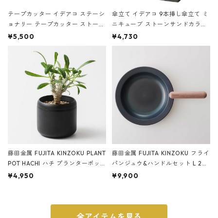
テープカッター イデアコ ステーシ
傘立て イデアコ 9本挿し傘立て ミ
ョナリー テープカッター ストーン
ニキューブ ストーンサンドカラー
サンドカラー 石調 ideaco Station
石調 ideaco Umbrella Stand CUB
¥5,500
¥4,730
ery tape cutter ストーンサンド
E ストーンサンドブラック
ブラック
藤田金属 FUJITA KINZOKU PLANT
藤田金属 FUJITA KINZOKU フライ
POT HACHI ハチ プランターポッ
パンジュウ&ハンドルセット L 24c
ト 3号 ブラック
m ガス火・IH対応 鉄フライパン
¥4,950
¥9,900
ウォルナット
全アイテムを見る