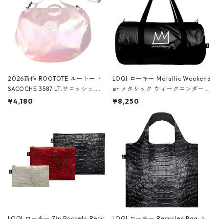
2026新作 ROOTOTE ルートート
LOQI ローキー Metallic Weekend
SACOCHE 3587 LT.サコッシュ.ル
er メタリック ウィークエンダー
ミエ-B ショルダーバッグ グロスピ
ボストンバッグ ショルダーバッグ
¥4,180
¥8,250
ンク
JEAN-MICHEL BASQUIAT/Crown
Black ジャン=ミッシェル・バスキ
ア/クラウン ブラック
LOQI ローキー Zip Pockets Recy
LOQI ローキー Recycled Bag ト