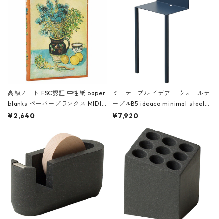
高級ノート FSC認証 中性紙 paper
ミニテーブル イデアコ ウォールテ
blanks ペーパーブランクス MIDI
ーブルB5 ideaco minimal steel f
ハードカバー 罫線 ヴァン・ゴッホ
urniture WALL Table B5 ネイビー
¥2,640
¥7,920
の静物画