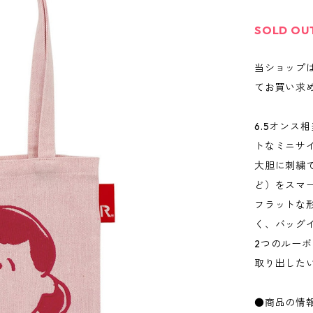
SOLD OU
当ショップ
てお買い求
6.5オン
トなミニサ
大胆に刺繍
ど）をスマ
フラットな
く、バッグ
2つのルー
取り出した
●商品の情