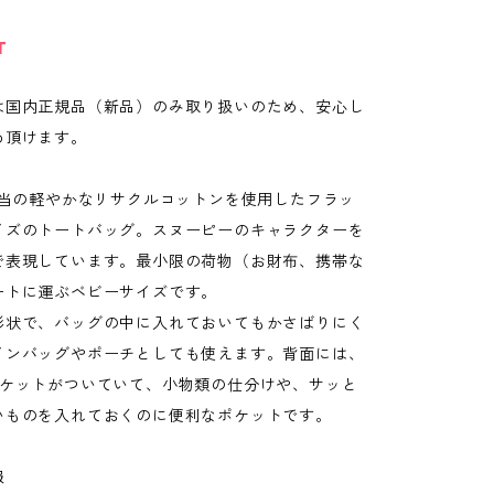
T
は国内正規品（新品）のみ取り扱いのため、安心し
め頂けます。
ス相当の軽やかなリサクルコットンを使用したフラッ
イズのトートバッグ。スヌーピーのキャラクターを
で表現しています。最小限の荷物（お財布、携帯な
ートに運ぶベビーサイズです。
形状で、バッグの中に入れておいてもかさばりにく
インバッグやポーチとしても使えます。背面には、
ポケットがついていて、小物類の仕分けや、サッと
いものを入れておくのに便利なポケットです。
報