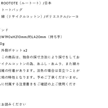
ROOTOTE（ルートート）/日本
：トートバッグ
：綿（リサイクルコットン）/ポリエステル/レーヨ
インド
190xH210mm/約L420mm（持ち手）
0g
外側ポケット x2
：この商品は、独自の採寸方法により採寸をしてお
サイクルコットンの為、糸ふし・糸ムラ、また綿カ
繊維の付着があります。淡色の場合は目立つことが
生地の特性となります。予めご了承くださいませ。
品に付属する注意書きをご確認の上ご使用くださ
にお読みください