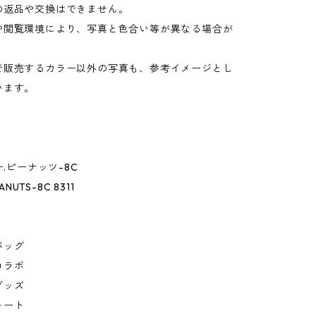
の返品や交換はできません。
や閲覧環境により、写真と色合い等が異なる場合が
。
で販売するカラー以外の写真も、参考イメージとし
います。
ー.ピーナッツ-8C
ANUTS-8C 8311
バッグ
コラボ
グッズ
トート