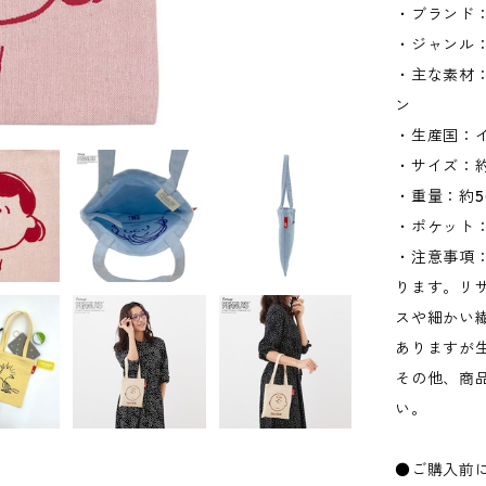
・ブランド：
・ジャンル
・主な素材
ン
・生産国：
・サイズ：約W
・重量：約5
・ポケット：
・注意事項
ります。リ
スや細かい
ありますが
その他、商
い。
●ご購入前