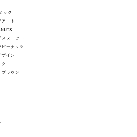
ー
コミック
ジアート
ANUTS
ジスヌーピー
ジピーナッツ
デザイン
ック
・ブラウン
グ