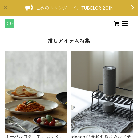
世界のスタンダード、TUBELOR 20th
推しアイテム特集
オーバル皿を、割れにくく、
ideacoが提案するスカルプチ