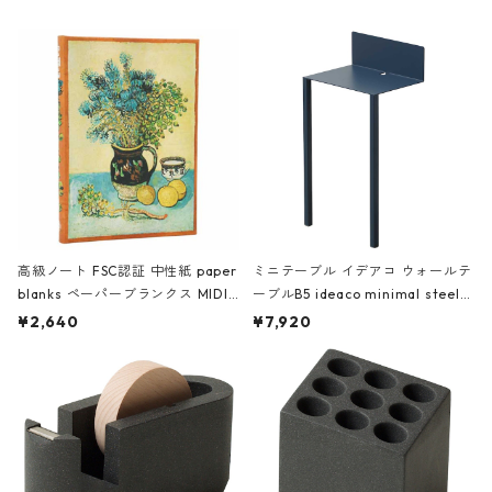
高級ノート FSC認証 中性紙 paper
ミニテーブル イデアコ ウォールテ
blanks ペーパーブランクス MIDI
ーブルB5 ideaco minimal steel f
ハードカバー 罫線 ヴァン・ゴッホ
urniture WALL Table B5 ネイビー
¥2,640
¥7,920
の静物画