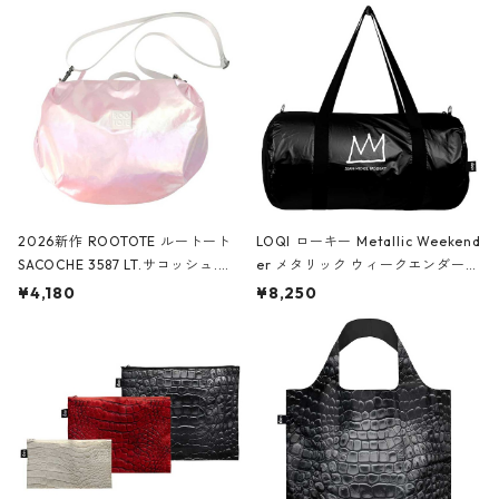
2026新作 ROOTOTE ルートート
LOQI ローキー Metallic Weekend
SACOCHE 3587 LT.サコッシュ.ル
er メタリック ウィークエンダー
ミエ-B ショルダーバッグ グロスピ
ボストンバッグ ショルダーバッグ
¥4,180
¥8,250
ンク
JEAN-MICHEL BASQUIAT/Crown
Black ジャン=ミッシェル・バスキ
ア/クラウン ブラック