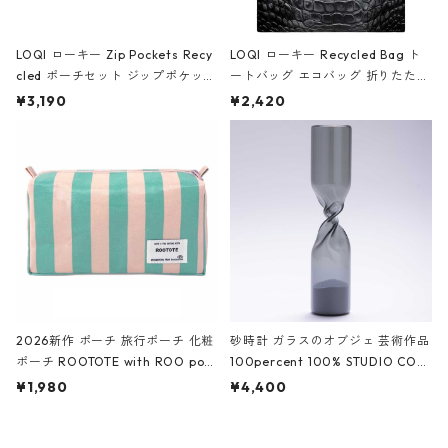
LOQI ローキー Zip Pockets Recy
LOQI ローキー Recycled Bag ト
cled ポーチセット ジップポケット
ートバッグ エコバッグ 折りたたみ
ファスナーポーチ 撥水加工 トラベ
大きめ 撥水加工 収納ポーチ CRO
¥3,190
¥2,420
ルポーチ 化粧ポーチ 3点セット C
CODILE/Black クロコダイル/ブラ
ROCODILE/Black,Burgundy,Off
ック
White クロコダイル/ブラック、バ
ーガンディー、オフホワイト
2026新作 ポーチ 旅行ポーチ 化粧
砂時計 ガラスのオブジェ 芸術作品
ポーチ ROOTOTE with ROO pou
100percent 100% STUDIO COH
ch 3532 ルートート WR.ポーチ.ラ
AKU Timeless 100パーセント ス
¥1,980
¥4,400
ミネート-W ピンク・ミント
タジオコハク タイムレス Gray グ
レー