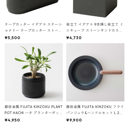
テープカッター イデアコ ステーシ
傘立て イデアコ 9本挿し傘立て ミ
ョナリー テープカッター ストーン
ニキューブ ストーンサンドカラー
サンドカラー 石調 ideaco Station
石調 ideaco Umbrella Stand CUB
¥5,500
¥4,730
ery tape cutter ストーンサンド
E ストーンサンドブラック
ブラック
藤田金属 FUJITA KINZOKU PLANT
藤田金属 FUJITA KINZOKU フライ
POT HACHI ハチ プランターポッ
パンジュウ&ハンドルセット L 24c
ト 3号 ブラック
m ガス火・IH対応 鉄フライパン
¥4,950
¥9,900
ウォルナット