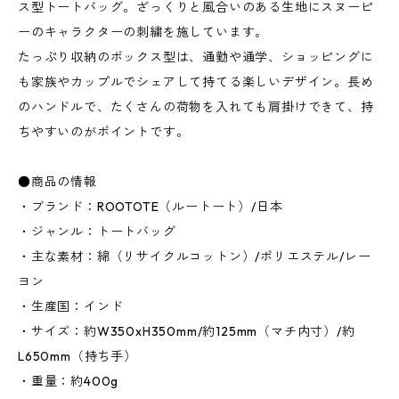
ス型トートバッグ。ざっくりと風合いのある生地にスヌーピ
ーのキャラクターの刺繍を施しています。
たっぷり収納のボックス型は、通勤や通学、ショッピングに
も家族やカップルでシェアして持てる楽しいデザイン。長め
のハンドルで、たくさんの荷物を入れても肩掛けできて、持
ちやすいのがポイントです。
●商品の情報
・ブランド：ROOTOTE（ルートート）/日本
・ジャンル：トートバッグ
・主な素材：綿（リサイクルコットン）/ポリエステル/レー
ヨン
・生産国：インド
・サイズ：約W350xH350mm/約125mm（マチ内寸）/約
L650mm（持ち手）
・重量：約400g