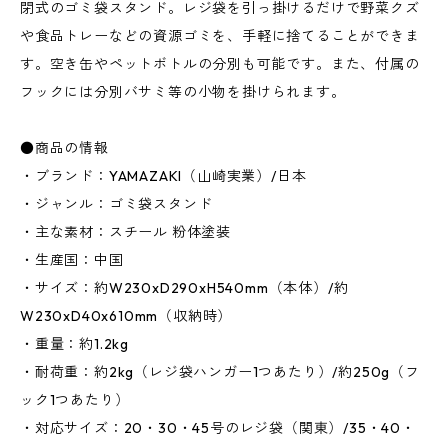
閉式のゴミ袋スタンド。レジ袋を引っ掛けるだけで野菜クズ
や食品トレーなどの資源ゴミを、手軽に捨てることができま
す。空き缶やペットボトルの分別も可能です。また、付属の
フックには分別バサミ等の小物を掛けられます。
●商品の情報
・ブランド：YAMAZAKI（山崎実業）/日本
・ジャンル：ゴミ袋スタンド
・主な素材：スチール 粉体塗装
・生産国：中国
・サイズ：約W230xD290xH540mm（本体）/約
W230xD40x610mm（収納時）
・重量：約1.2kg
・耐荷重：約2kg（レジ袋ハンガー1つあたり）/約250g（フ
ック1つあたり）
・対応サイズ：20・30・45号のレジ袋（関東）/35・40・