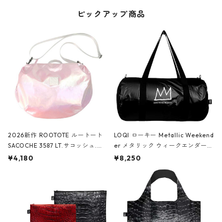
ピックアップ商品
2026新作 ROOTOTE ルートート
LOQI ローキー Metallic Weekend
SACOCHE 3587 LT.サコッシュ.ル
er メタリック ウィークエンダー
ミエ-B ショルダーバッグ グロスピ
ボストンバッグ ショルダーバッグ
¥4,180
¥8,250
ンク
JEAN-MICHEL BASQUIAT/Crown
Black ジャン=ミッシェル・バスキ
ア/クラウン ブラック