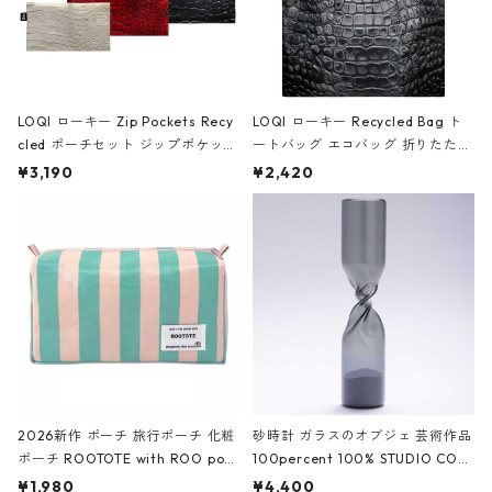
LOQI ローキー Zip Pockets Recy
LOQI ローキー Recycled Bag ト
cled ポーチセット ジップポケット
ートバッグ エコバッグ 折りたたみ
ファスナーポーチ 撥水加工 トラベ
大きめ 撥水加工 収納ポーチ CRO
¥3,190
¥2,420
ルポーチ 化粧ポーチ 3点セット C
CODILE/Black クロコダイル/ブラ
ROCODILE/Black,Burgundy,Off
ック
White クロコダイル/ブラック、バ
ーガンディー、オフホワイト
2026新作 ポーチ 旅行ポーチ 化粧
砂時計 ガラスのオブジェ 芸術作品
ポーチ ROOTOTE with ROO pou
100percent 100% STUDIO COH
ch 3532 ルートート WR.ポーチ.ラ
AKU Timeless 100パーセント ス
¥1,980
¥4,400