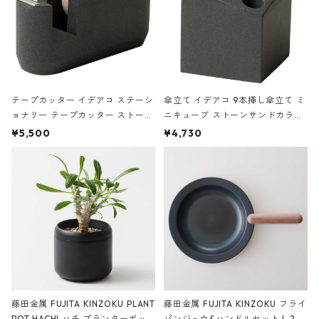
テープカッター イデアコ ステーシ
傘立て イデアコ 9本挿し傘立て ミ
ョナリー テープカッター ストーン
ニキューブ ストーンサンドカラー
サンドカラー 石調 ideaco Station
石調 ideaco Umbrella Stand CUB
¥5,500
¥4,730
ery tape cutter ストーンサンド
E ストーンサンドブラック
ブラック
藤田金属 FUJITA KINZOKU PLANT
藤田金属 FUJITA KINZOKU フライ
POT HACHI ハチ プランターポッ
パンジュウ&ハンドルセット L 24c