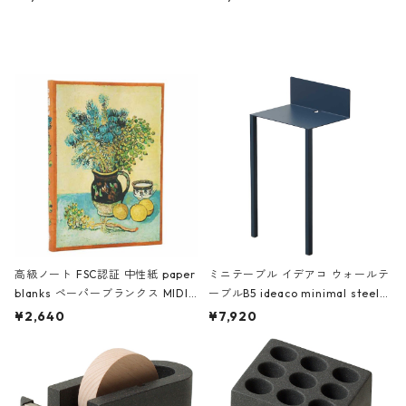
ミネート-W ピンク・ミント
タジオコハク タイムレス Gray グ
レー
高級ノート FSC認証 中性紙 paper
ミニテーブル イデアコ ウォールテ
blanks ペーパーブランクス MIDI
ーブルB5 ideaco minimal steel f
ハードカバー 罫線 ヴァン・ゴッホ
urniture WALL Table B5 ネイビー
¥2,640
¥7,920
の静物画