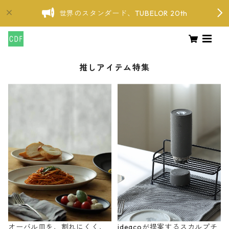
世界のスタンダード、TUBELOR 20th
推しアイテム特集
オーバル皿を、割れにくく、
ideacoが提案するスカルプチ