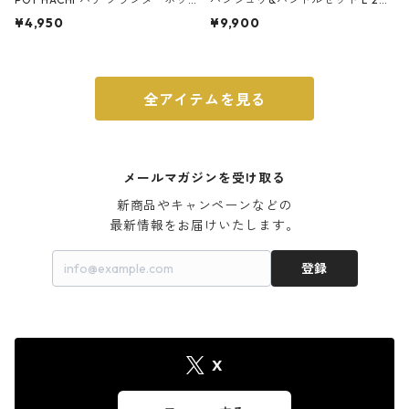
ト 3号 ブラック
m ガス火・IH対応 鉄フライパン
¥4,950
¥9,900
ウォルナット
全アイテムを見る
メールマガジンを受け取る
新商品やキャンペーンなどの

最新情報をお届けいたします。
登録
X