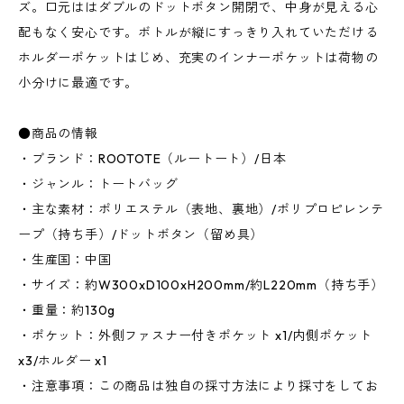
ズ。口元ははダブルのドットボタン開閉で、中身が見える心
配もなく安心です。ボトルが縦にすっきり入れていただける
ホルダーポケットはじめ、充実のインナーポケットは荷物の
小分けに最適です。
●商品の情報
・ブランド：ROOTOTE（ルートート）/日本
・ジャンル：トートバッグ
・主な素材：ポリエステル（表地、裏地）/ポリプロピレンテ
ープ（持ち手）/ドットボタン（留め具）
・生産国：中国
・サイズ：約W300xD100xH200mm/約L220mm（持ち手）
・重量：約130g
・ポケット：外側ファスナー付きポケット x1/内側ポケット
x3/ホルダー x1
・注意事項：この商品は独自の採寸方法により採寸をしてお