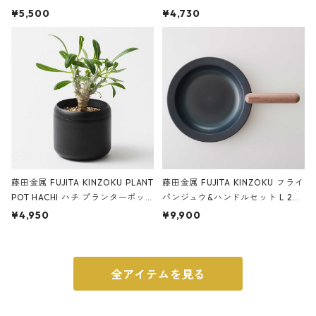
サンドカラー 石調 ideaco Station
石調 ideaco Umbrella Stand CUB
¥5,500
¥4,730
ery tape cutter ストーンサンド
E ストーンサンドブラック
ブラック
藤田金属 FUJITA KINZOKU PLANT
藤田金属 FUJITA KINZOKU フライ
POT HACHI ハチ プランターポッ
パンジュウ&ハンドルセット L 24c
ト 3号 ブラック
m ガス火・IH対応 鉄フライパン
¥4,950
¥9,900
ウォルナット
全アイテムを見る