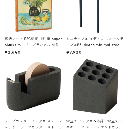
高級ノート FSC認証 中性紙 paper
ミニテーブル イデアコ ウォールテ
blanks ペーパーブランクス MIDI
ーブルB5 ideaco minimal steel f
ハードカバー 罫線 ヴァン・ゴッホ
urniture WALL Table B5 ネイビー
¥2,640
¥7,920
の静物画
テープカッター イデアコ ステーシ
傘立て イデアコ 9本挿し傘立て ミ
ョナリー テープカッター ストーン
ニキューブ ストーンサンドカラー