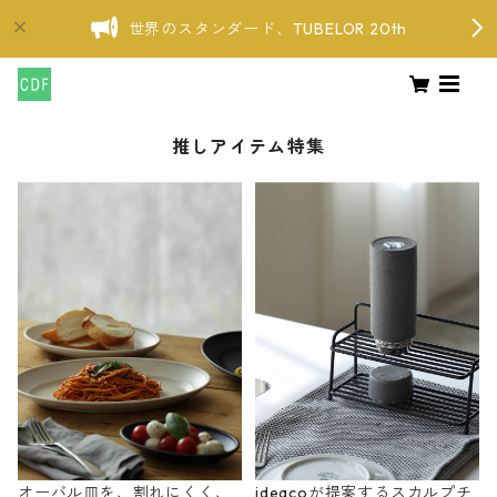
世界のスタンダード、TUBELOR 20th
推しアイテム特集
オーバル皿を、割れにくく、
ideacoが提案するスカルプチ