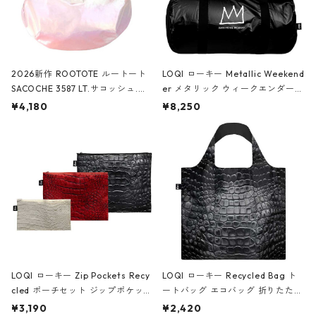
2026新作 ROOTOTE ルートート
LOQI ローキー Metallic Weekend
SACOCHE 3587 LT.サコッシュ.ル
er メタリック ウィークエンダー
ミエ-B ショルダーバッグ グロスピ
ボストンバッグ ショルダーバッグ
¥4,180
¥8,250
ンク
JEAN-MICHEL BASQUIAT/Crown
Black ジャン=ミッシェル・バスキ
ア/クラウン ブラック
LOQI ローキー Zip Pockets Recy
LOQI ローキー Recycled Bag ト
cled ポーチセット ジップポケット
ートバッグ エコバッグ 折りたたみ
ファスナーポーチ 撥水加工 トラベ
大きめ 撥水加工 収納ポーチ CRO
¥3,190
¥2,420