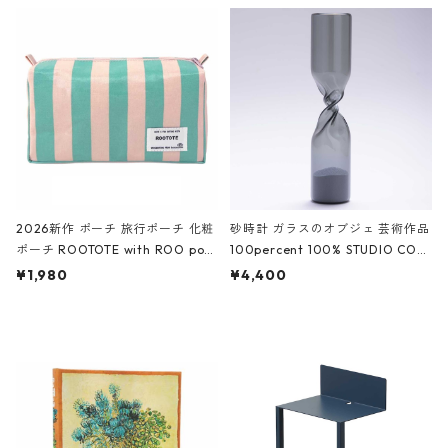
ルポーチ 化粧ポーチ 3点セット C
CODILE/Black クロコダイル/ブラ
ROCODILE/Black,Burgundy,Off
ック
White クロコダイル/ブラック、バ
ーガンディー、オフホワイト
2026新作 ポーチ 旅行ポーチ 化粧
砂時計 ガラスのオブジェ 芸術作品
ポーチ ROOTOTE with ROO pou
100percent 100% STUDIO COH
ch 3532 ルートート WR.ポーチ.ラ
AKU Timeless 100パーセント ス
¥1,980
¥4,400
ミネート-W ピンク・ミント
タジオコハク タイムレス Gray グ
レー