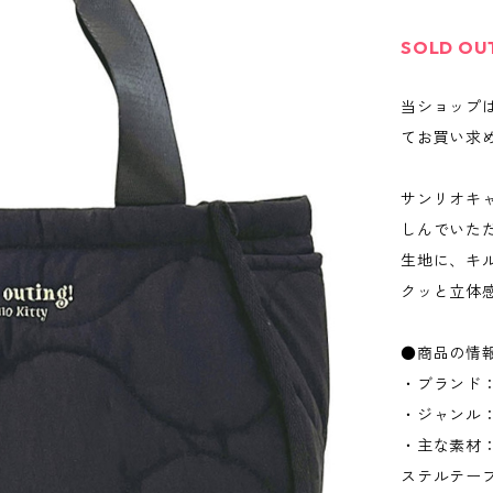
SOLD OU
当ショップ
てお買い求
サンリオキャ
しんでいた
生地に、キ
クッと立体
●商品の情
・ブランド：
・ジャンル
・主な素材
ステルテー