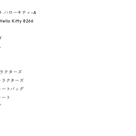
ルト.ハローキティ-A
ello Kitty 8266
ィ
Y
ん
キャラクターズ
ャラクターズ
トートバッグ
トート
グ