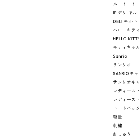
ルートート
IP.デリ.キ
DELI キルト H
ハローキテ
HELLO KITT
キティちゃ
Sanrio
サンリオ
SANRIO
サンリオキ
レディース
レディース
トートバッ
軽量
刺繍
刺しゅう