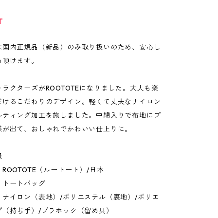
T
は国内正規品（新品）のみ取り扱いのため、安心し
め頂けます。
ラクターズがROOTOTEになりました。大人も楽
だけるこだわりのデザイン。軽くて丈夫なナイロン
ルティング加工を施しました。中綿入りで布地にプ
感が出て、おしゃれでかわいい仕上りに。
報
ROOTOTE（ルートート）/日本
：トートバッグ
：ナイロン（表地）/ポリエステル（裏地）/ポリエ
プ（持ち手）/プラホック（留め具）