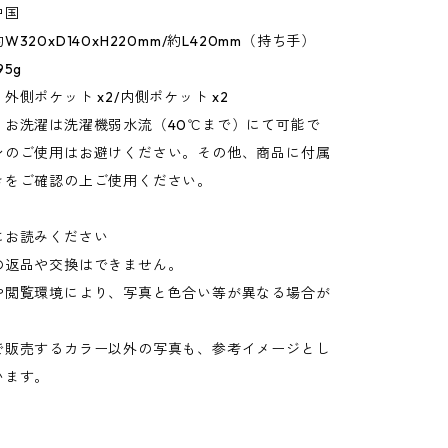
中国
320xD140xH220mm/約L420mm（持ち手）
5g
外側ポケット x2/内側ポケット x2
：お洗濯は洗濯機弱水流（40℃まで）にて可能で
ンのご使用はお避けください。その他、商品に付属
きをご確認の上ご使用ください。
にお読みください
の返品や交換はできません。
や閲覧環境により、写真と色合い等が異なる場合が
。
で販売するカラー以外の写真も、参考イメージとし
います。