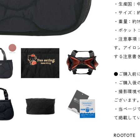
・生産国：
・サイズ：約W
・重量：約19
・ポケット：
・注意事項
す。アイロ
する注意書
●ご購入前
・ご購入後
・撮影環境
ございます
・当ページ
て掲載して
ROOTOTE