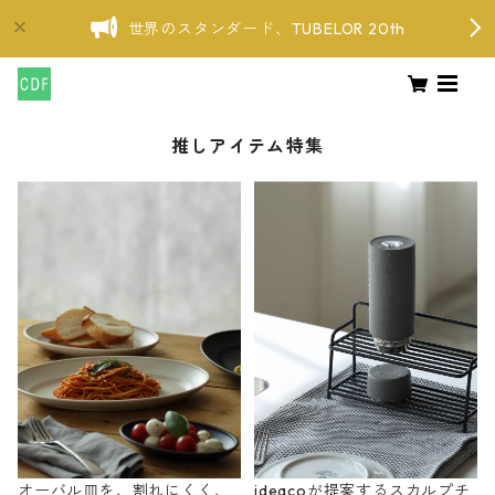
世界のスタンダード、TUBELOR 20th
推しアイテム特集
オーバル皿を、割れにくく、
ideacoが提案するスカルプチ