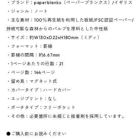
・ブランド：paperblanks（ペーパーブランクス）/イギリス
・ジャンル：ノート
・主な素材：100％再生紙を利用した板紙/FSC認証ペーパー/
持続可能な森林からのパルプを原料とした中性紙
・サイズ：約W130xD22xH180mm（ミディ）
・フォーマット：罫線
・罫線の間隔：約6.67mm
・1ページあたりの行数：21
・ページ数：144ページ
・留め具：マグネット式
・カバータイプ：ハードカバー
・エッジプリント：なし
・ポーチタイプ：フリーポケット
・その他：必要箇所に糸綴じと接着剤を採用しています。
●ご購入前にお読みください