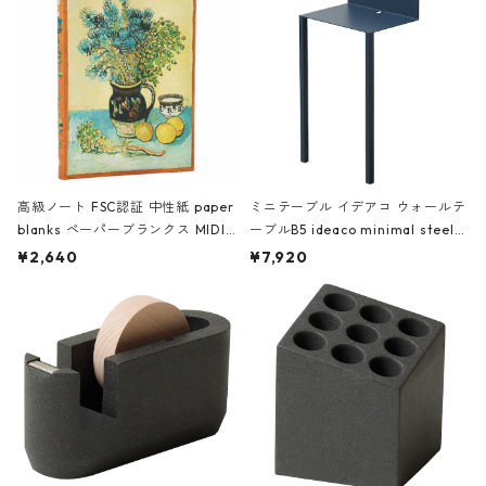
高級ノート FSC認証 中性紙 paper
ミニテーブル イデアコ ウォールテ
blanks ペーパーブランクス MIDI
ーブルB5 ideaco minimal steel f
ハードカバー 罫線 ヴァン・ゴッホ
urniture WALL Table B5 ネイビー
¥2,640
¥7,920
の静物画