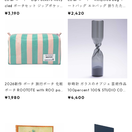
cled ポーチセット ジップポケット
ートバッグ エコバッグ 折りたたみ
ファスナーポーチ 撥水加工 トラベ
大きめ 撥水加工 収納ポーチ CRO
¥3,190
¥2,420
ルポーチ 化粧ポーチ 3点セット C
CODILE/Black クロコダイル/ブラ
ROCODILE/Black,Burgundy,Off
ック
White クロコダイル/ブラック、バ
ーガンディー、オフホワイト
2026新作 ポーチ 旅行ポーチ 化粧
砂時計 ガラスのオブジェ 芸術作品
ポーチ ROOTOTE with ROO pou
100percent 100% STUDIO COH
ch 3532 ルートート WR.ポーチ.ラ
AKU Timeless 100パーセント ス
¥1,980
¥4,400
ミネート-W ピンク・ミント
タジオコハク タイムレス Gray グ
レー