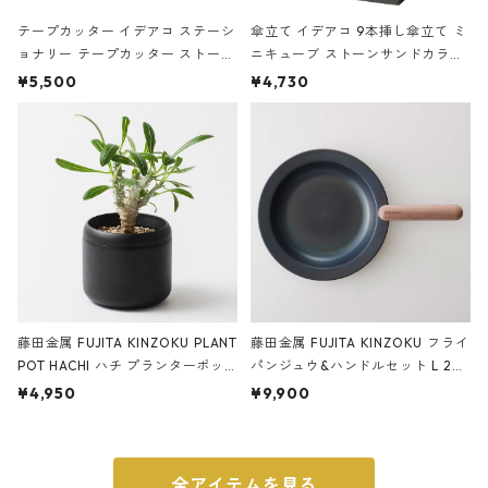
テープカッター イデアコ ステーシ
傘立て イデアコ 9本挿し傘立て ミ
ョナリー テープカッター ストーン
ニキューブ ストーンサンドカラー
サンドカラー 石調 ideaco Station
石調 ideaco Umbrella Stand CUB
¥5,500
¥4,730
ery tape cutter ストーンサンド
E ストーンサンドブラック
ブラック
藤田金属 FUJITA KINZOKU PLANT
藤田金属 FUJITA KINZOKU フライ
POT HACHI ハチ プランターポッ
パンジュウ&ハンドルセット L 24c
ト 3号 ブラック
m ガス火・IH対応 鉄フライパン
¥4,950
¥9,900
ウォルナット
全アイテムを見る