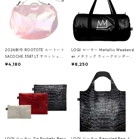
2026新作 ROOTOTE ルートート
LOQI ローキー Metallic Weekend
SACOCHE 3587 LT.サコッシュ.ル
er メタリック ウィークエンダー
ミエ-B ショルダーバッグ グロスピ
ボストンバッグ ショルダーバッグ
¥4,180
¥8,250
ンク
JEAN-MICHEL BASQUIAT/Crown
Black ジャン=ミッシェル・バスキ
ア/クラウン ブラック
LOQI ローキー Zip Pockets Recy
LOQI ローキー Recycled Bag ト