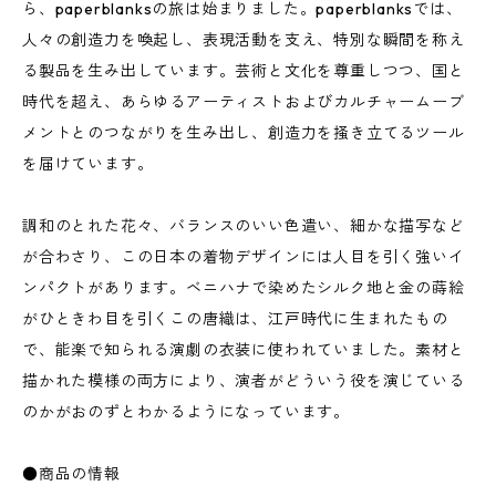
ら、paperblanksの旅は始まりました。paperblanksでは、
人々の創造力を喚起し、表現活動を支え、特別な瞬間を称え
る製品を生み出しています。芸術と文化を尊重しつつ、国と
時代を超え、あらゆるアーティストおよびカルチャームーブ
メントとのつながりを生み出し、創造力を掻き立てるツール
を届けています。
調和のとれた花々、バランスのいい色遣い、細かな描写など
が合わさり、この日本の着物デザインには人目を引く強いイ
ンパクトがあります。ベニハナで染めたシルク地と金の蒔絵
がひときわ目を引くこの唐織は、江戸時代に生まれたもの
で、能楽で知られる演劇の衣装に使われていました。素材と
描かれた模様の両方により、演者がどういう役を演じている
のかがおのずとわかるようになっています。
●商品の情報