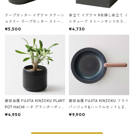
テープカッター イデアコ ステーシ
傘立て イデアコ 9本挿し傘立て ミ
ョナリー テープカッター ストーン
ニキューブ ストーンサンドカラー
サンドカラー 石調 ideaco Station
石調 ideaco Umbrella Stand CUB
¥5,500
¥4,730
ery tape cutter ストーンサンド
E ストーンサンドブラック
ブラック
藤田金属 FUJITA KINZOKU PLANT
藤田金属 FUJITA KINZOKU フライ
POT HACHI ハチ プランターポッ
パンジュウ&ハンドルセット L 24c
ト 3号 ブラック
m ガス火・IH対応 鉄フライパン
¥4,950
¥9,900
ウォルナット