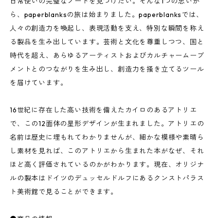
日常使いの完璧なノートを見つけたい。そんな1つの思いか
ら、paperblanksの旅は始まりました。paperblanksでは、
人々の創造力を喚起し、表現活動を支え、特別な瞬間を称え
る製品を生み出しています。芸術と文化を尊重しつつ、国と
時代を超え、あらゆるアーティストおよびカルチャームーブ
メントとのつながりを生み出し、創造力を掻き立てるツール
を届けています。
16世紀に存在した高い技術を備えたカイロのあるアトリエ
で、この12面体の星形デザインが生まれました。アトリエの
名前は歴史に埋もれてわかりませんが、細かな模様や素晴ら
し素材を見れば、このアトリエから生まれた本がなぜ、それ
ほど高く評価されているのかがわかります。現在、オリジナ
ルの製本はドイツのデュッセルドルフにあるクンストパラス
ト美術館で見ることができます。