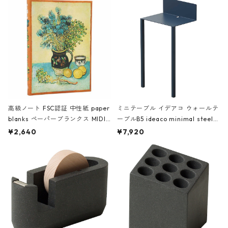
高級ノート FSC認証 中性紙 paper
ミニテーブル イデアコ ウォールテ
blanks ペーパーブランクス MIDI
ーブルB5 ideaco minimal steel f
ハードカバー 罫線 ヴァン・ゴッホ
urniture WALL Table B5 ネイビー
¥2,640
¥7,920
の静物画