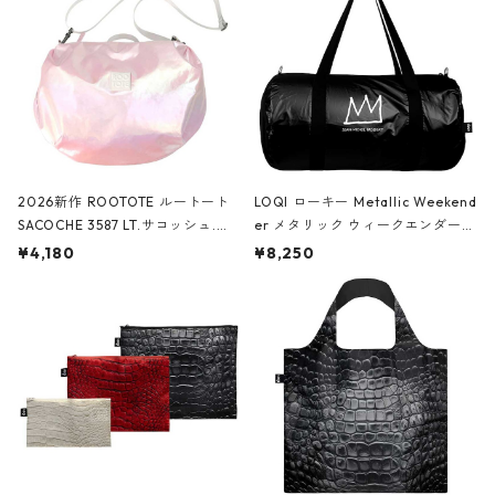
2026新作 ROOTOTE ルートート
LOQI ローキー Metallic Weekend
SACOCHE 3587 LT.サコッシュ.ル
er メタリック ウィークエンダー
ミエ-B ショルダーバッグ グロスピ
ボストンバッグ ショルダーバッグ
¥4,180
¥8,250
ンク
JEAN-MICHEL BASQUIAT/Crown
Black ジャン=ミッシェル・バスキ
ア/クラウン ブラック