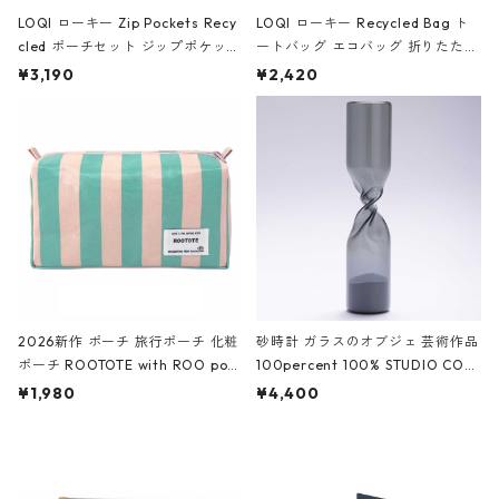
LOQI ローキー Zip Pockets Recy
LOQI ローキー Recycled Bag ト
cled ポーチセット ジップポケット
ートバッグ エコバッグ 折りたたみ
ファスナーポーチ 撥水加工 トラベ
大きめ 撥水加工 収納ポーチ CRO
¥3,190
¥2,420
ルポーチ 化粧ポーチ 3点セット C
CODILE/Black クロコダイル/ブラ
ROCODILE/Black,Burgundy,Off
ック
White クロコダイル/ブラック、バ
ーガンディー、オフホワイト
2026新作 ポーチ 旅行ポーチ 化粧
砂時計 ガラスのオブジェ 芸術作品
ポーチ ROOTOTE with ROO pou
100percent 100% STUDIO COH
ch 3532 ルートート WR.ポーチ.ラ
AKU Timeless 100パーセント ス
¥1,980
¥4,400
ミネート-W ピンク・ミント
タジオコハク タイムレス Gray グ
レー