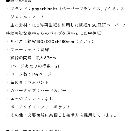
●商品の情報
・ブランド：paperblanks（ペーパーブランクス）/イギリス
・ジャンル：ノート
・主な素材：100％再生紙を利用した板紙/FSC認証ペーパー/
持続可能な森林からのパルプを原料とした中性紙
・サイズ：約W130xD20xH180mm（ミディ）
・フォーマット：罫線
・罫線の間隔：約6.67mm
・1ページあたりの行数：21
・ページ数：144ページ
・留め具：ゴムバンド
・カバータイプ：ハードカバー
・エッジプリント：なし
・ポーチタイプ：フリーポケット
・その他：必要箇所に糸綴じと接着剤を採用しています。