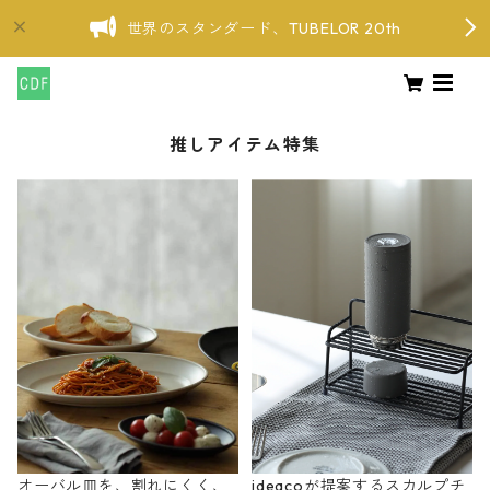
世界のスタンダード、TUBELOR 20th
推しアイテム特集
オーバル皿を、割れにくく、
ideacoが提案するスカルプチ