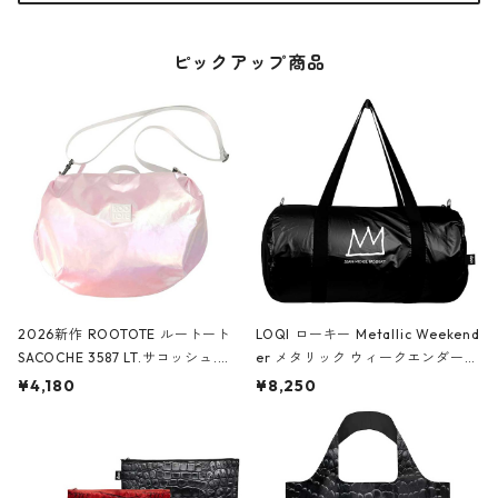
ピックアップ商品
2026新作 ROOTOTE ルートート
LOQI ローキー Metallic Weekend
SACOCHE 3587 LT.サコッシュ.ル
er メタリック ウィークエンダー
ミエ-B ショルダーバッグ グロスピ
ボストンバッグ ショルダーバッグ
¥4,180
¥8,250
ンク
JEAN-MICHEL BASQUIAT/Crown
Black ジャン=ミッシェル・バスキ
ア/クラウン ブラック