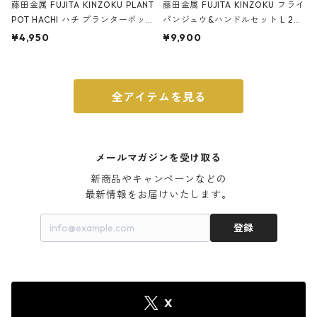
藤田金属 FUJITA KINZOKU PLANT
藤田金属 FUJITA KINZOKU フライ
POT HACHI ハチ プランターポッ
パンジュウ&ハンドルセット L 24c
ト 3号 ブラック
m ガス火・IH対応 鉄フライパン
¥4,950
¥9,900
ウォルナット
全アイテムを見る
メールマガジンを受け取る
新商品やキャンペーンなどの

最新情報をお届けいたします。
登録
X