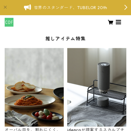
世界のスタンダード、TUBELOR 20th
推しアイテム特集
オーバル皿を、割れにくく、
ideacoが提案するスカルプチ