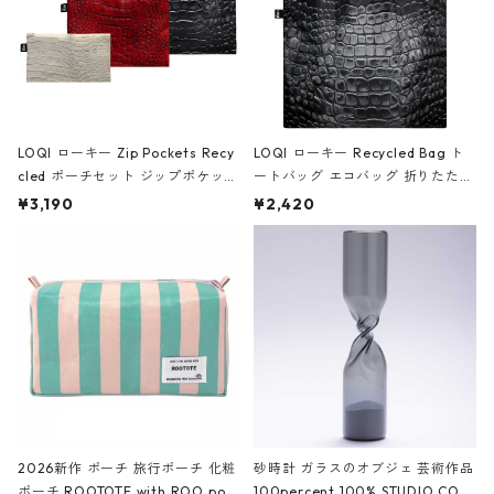
LOQI ローキー Zip Pockets Recy
LOQI ローキー Recycled Bag ト
cled ポーチセット ジップポケット
ートバッグ エコバッグ 折りたたみ
ファスナーポーチ 撥水加工 トラベ
大きめ 撥水加工 収納ポーチ CRO
¥3,190
¥2,420
ルポーチ 化粧ポーチ 3点セット C
CODILE/Black クロコダイル/ブラ
ROCODILE/Black,Burgundy,Off
ック
White クロコダイル/ブラック、バ
ーガンディー、オフホワイト
2026新作 ポーチ 旅行ポーチ 化粧
砂時計 ガラスのオブジェ 芸術作品
ポーチ ROOTOTE with ROO pou
100percent 100% STUDIO COH