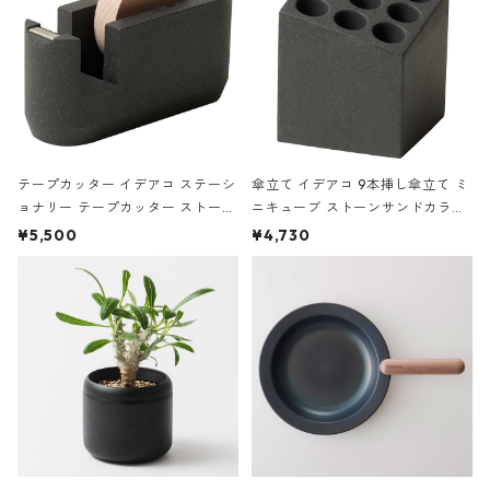
テープカッター イデアコ ステーシ
傘立て イデアコ 9本挿し傘立て ミ
ョナリー テープカッター ストーン
ニキューブ ストーンサンドカラー
サンドカラー 石調 ideaco Station
石調 ideaco Umbrella Stand CUB
¥5,500
¥4,730
ery tape cutter ストーンサンド
E ストーンサンドブラック
ブラック