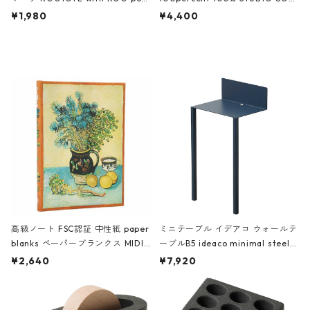
ch 3532 ルートート WR.ポーチ.ラ
AKU Timeless 100パーセント ス
¥1,980
¥4,400
ミネート-W ピンク・ミント
タジオコハク タイムレス Gray グ
レー
高級ノート FSC認証 中性紙 paper
ミニテーブル イデアコ ウォールテ
blanks ペーパーブランクス MIDI
ーブルB5 ideaco minimal steel f
ハードカバー 罫線 ヴァン・ゴッホ
urniture WALL Table B5 ネイビー
¥2,640
¥7,920
の静物画