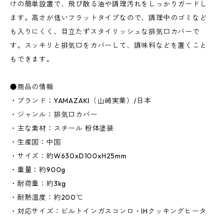
けの簡単設置で、飛び散る油や調理汚れをしっかりガードし
ます。高さが低いフラットタイプなので、調理中のゴミなど
も入りにくく、目立たずスタイリッシュな排気口カバーで
す。スッキリと排気口をカバーして、調味料などを置くこと
もできます。
●商品の情報
・ブランド：YAMAZAKI（山崎実業）/日本
・ジャンル：排気口カバー
・主な素材：スチール 粉体塗装
・生産国：中国
・サイズ：約W630xD100xH25mm
・重量：約900g
・耐荷重：約3kg
・耐熱温度：約200℃
・対応サイズ：ビルトインガスコンロ・IHクッキングヒータ