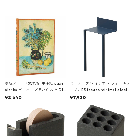
レー
高級ノート FSC認証 中性紙 paper
ミニテーブル イデアコ ウォールテ
blanks ペーパーブランクス MIDI
ーブルB5 ideaco minimal steel f
ハードカバー 罫線 ヴァン・ゴッホ
urniture WALL Table B5 ネイビー
¥2,640
¥7,920
の静物画