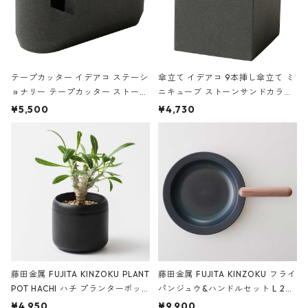
テープカッター イデアコ ステーシ
傘立て イデアコ 9本挿し傘立て ミ
ョナリー テープカッター ストーン
ニキューブ ストーンサンドカラー
サンドカラー 石調 ideaco Station
石調 ideaco Umbrella Stand CUB
¥5,500
¥4,730
ery tape cutter ストーンサンド
E ストーンサンドブラック
ブラック
藤田金属 FUJITA KINZOKU PLANT
藤田金属 FUJITA KINZOKU フライ
POT HACHI ハチ プランターポッ
パンジュウ&ハンドルセット L 24c
ト 3号 ブラック
m ガス火・IH対応 鉄フライパン
¥4,950
¥9,900