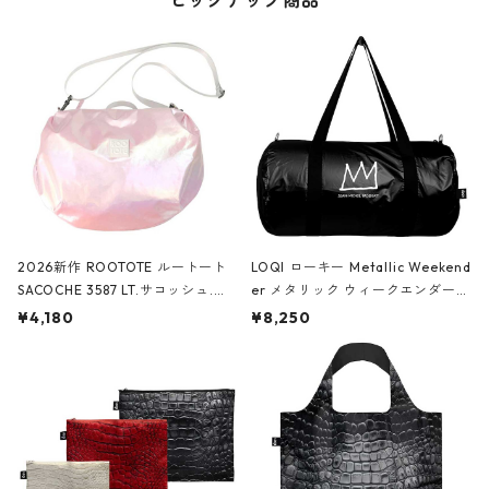
ピックアップ商品
2026新作 ROOTOTE ルートート
LOQI ローキー Metallic Weekend
SACOCHE 3587 LT.サコッシュ.ル
er メタリック ウィークエンダー
ミエ-B ショルダーバッグ グロスピ
ボストンバッグ ショルダーバッグ
¥4,180
¥8,250
ンク
JEAN-MICHEL BASQUIAT/Crown
Black ジャン=ミッシェル・バスキ
ア/クラウン ブラック