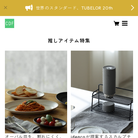
世界のスタンダード、TUBELOR 20th
推しアイテム特集
オーバル皿を、割れにくく、
ideacoが提案するスカルプチ