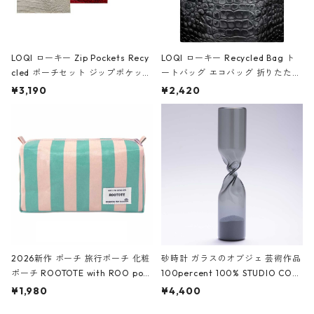
LOQI ローキー Zip Pockets Recy
LOQI ローキー Recycled Bag ト
cled ポーチセット ジップポケット
ートバッグ エコバッグ 折りたたみ
ファスナーポーチ 撥水加工 トラベ
大きめ 撥水加工 収納ポーチ CRO
¥3,190
¥2,420
ルポーチ 化粧ポーチ 3点セット C
CODILE/Black クロコダイル/ブラ
ROCODILE/Black,Burgundy,Off
ック
White クロコダイル/ブラック、バ
ーガンディー、オフホワイト
2026新作 ポーチ 旅行ポーチ 化粧
砂時計 ガラスのオブジェ 芸術作品
ポーチ ROOTOTE with ROO pou
100percent 100% STUDIO COH
ch 3532 ルートート WR.ポーチ.ラ
AKU Timeless 100パーセント ス
¥1,980
¥4,400
ミネート-W ピンク・ミント
タジオコハク タイムレス Gray グ