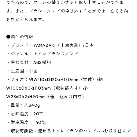
できるので、ブラシの替えがサッと取り出すことができま
す。また、ブラシスタンドの枠は外すことができ、立てる向
きを変えられます。
●商品の情報
・ブランド：YAMAZAKI（山崎実業）/日本
・ジャンル：トイレブラシスタンド
・主な素材：ABS樹脂
・生産国：中国
・サイズ：約W110xD120xH170mm（本体）/約
W100xD60xH105mm（収納部内寸）/約
W23xD42xH90mm（差し込み口内寸）
・重量：約340g
・耐熱温度：90℃
・耐冷温度：-40℃
・収納可能数：流せるトイレブラシのハンドル x1/取り替えブ