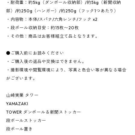
・耐荷重：約5kg（ダンボール収納部）/約5kg（新聞収納
部）/約250g（ハンガー）/約250g（フック1つあたり）
・内容物：本体/スパナ/六角レンチ/フック x2
・段ボール収納目安：約15枚〜20枚
・その他：商品はお客様組立て品となります。
●ご購入前にお読みください
・ご購入後の返品や交換はできません。
・撮影環境や閲覧環境により、写真と色合い等が異なる場合
がございます。
山崎実業 タワー
YAMAZAKI
TOWER ダンボール＆新聞ストッカー
段ボールストッカー
段ボール置き