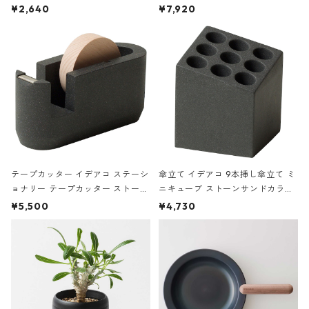
ハードカバー 罫線 ヴァン・ゴッホ
urniture WALL Table B5 ネイビー
¥2,640
¥7,920
の静物画
テープカッター イデアコ ステーシ
傘立て イデアコ 9本挿し傘立て ミ
ョナリー テープカッター ストーン
ニキューブ ストーンサンドカラー
サンドカラー 石調 ideaco Station
石調 ideaco Umbrella Stand CUB
¥5,500
¥4,730
ery tape cutter ストーンサンド
E ストーンサンドブラック
ブラック