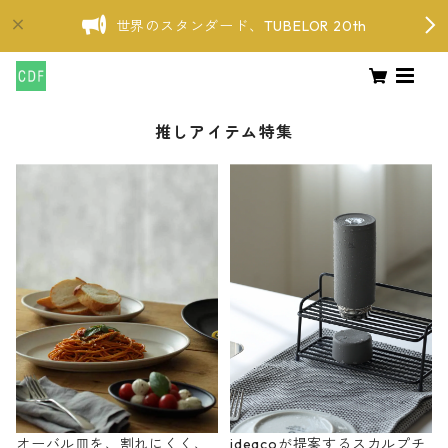
世界のスタンダード、TUBELOR 20th
推しアイテム特集
オーバル皿を、割れにくく、
ideacoが提案するスカルプチ