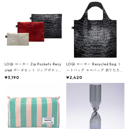
Black ジャン=ミッシェル・バスキ
ア/クラウン ブラック
LOQI ローキー Zip Pockets Recy
LOQI ローキー Recycled Bag ト
cled ポーチセット ジップポケット
ートバッグ エコバッグ 折りたたみ
ファスナーポーチ 撥水加工 トラベ
大きめ 撥水加工 収納ポーチ CRO
¥3,190
¥2,420
ルポーチ 化粧ポーチ 3点セット C
CODILE/Black クロコダイル/ブラ
ROCODILE/Black,Burgundy,Off
ック
White クロコダイル/ブラック、バ
ーガンディー、オフホワイト