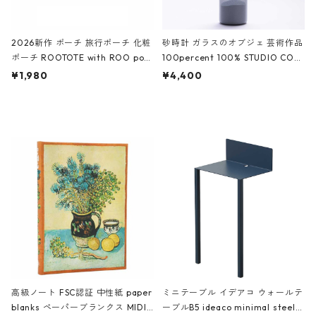
2026新作 ポーチ 旅行ポーチ 化粧
砂時計 ガラスのオブジェ 芸術作品
ポーチ ROOTOTE with ROO pou
100percent 100% STUDIO COH
ch 3532 ルートート WR.ポーチ.ラ
AKU Timeless 100パーセント ス
¥1,980
¥4,400
ミネート-W ピンク・ミント
タジオコハク タイムレス Gray グ
レー
高級ノート FSC認証 中性紙 paper
ミニテーブル イデアコ ウォールテ
blanks ペーパーブランクス MIDI
ーブルB5 ideaco minimal steel f