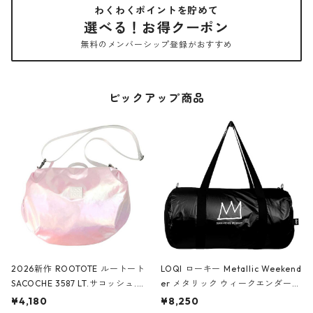
わくわくポイントを貯めて
選べる！お得クーポン
無料のメンバーシップ登録がおすすめ
ピックアップ商品
2026新作 ROOTOTE ルートート
LOQI ローキー Metallic Weekend
SACOCHE 3587 LT.サコッシュ.ル
er メタリック ウィークエンダー
ミエ-B ショルダーバッグ グロスピ
ボストンバッグ ショルダーバッグ
¥4,180
¥8,250
ンク
JEAN-MICHEL BASQUIAT/Crown