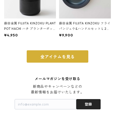
藤田金属 FUJITA KINZOKU PLANT
藤田金属 FUJITA KINZOKU フライ
POT HACHI ハチ プランターポッ
パンジュウ&ハンドルセット L 24c
ト 3号 ブラック
m ガス火・IH対応 鉄フライパン
¥4,950
¥9,900
ウォルナット
全アイテムを見る
メールマガジンを受け取る
新商品やキャンペーンなどの

最新情報をお届けいたします。
登録